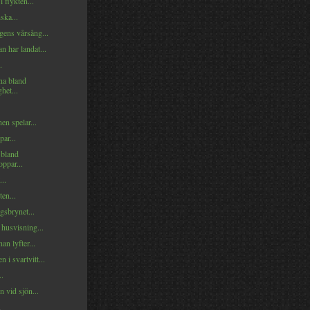
 flykten...
ska...
ens vårsång...
n har landat...
.
na bland
ghet...
n spelar...
ar...
 bland
ppar...
...
ten...
gsbrynet...
 husvisning...
an lyfter...
 i svartvitt...
..
 vid sjön...