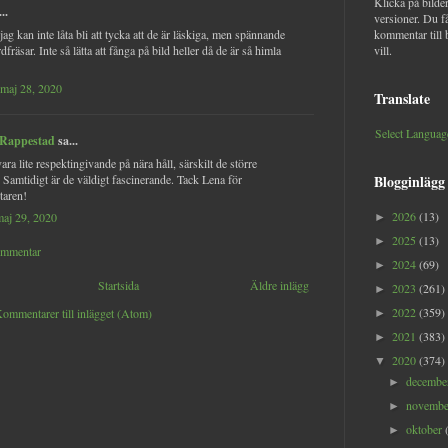
Klicka på bilder
..
versioner. Du f
jag kan inte låta bli att tycka att de är läskiga, men spännande
kommentar till 
dfräsar. Inte så lätta att fånga på bild heller då de är så himla
vill.
 maj 28, 2020
Translate
Select Languag
 Rappestad
sa...
ra lite respektingivande på nära håll, särskilt de större
) Samtidigt är de väldigt fascinerande. Tack Lena för
Blogginlägg
aren!
2026
(13)
maj 29, 2020
►
2025
(13)
►
ommentar
2024
(69)
►
Startsida
Äldre inlägg
2023
(261)
►
2022
(359)
ommentarer till inlägget (Atom)
►
2021
(383)
►
2020
(374)
▼
decemb
►
novemb
►
oktober
►