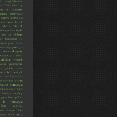
il
dagfjärilsmätare
nda
Dalby söderskog
ma
dis
domherre
lsnäppa
dubbeltrast
ekorre
ekoxe
eld
fasan
entita
film
fisk
s
fisktärna
fjällvråk
fluga
flygfä
odsångare
fälthare
fågel
får
ter
förgätmigej
get
grav
sångare
gravand
grotta
s hjorthage
grå
gråhakedopping
ås
ka
gråsparv
gråsäl
grävling
grönfink
nsiska
grönsångare
rv
gulärla
gädda
myg
Gästrikland
gök
ta kanal
hallon
halo
ut
havsörn
havsöring
hornuggla
rgasjön
humleblomster
hund
a
husvagn
hämpling
uggla
höna
igelkott
is
jorduggla
kaja
kalhygge
nin
katt
kastanj
knipa
eldun
klöver