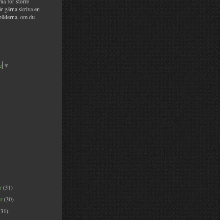
na för större
år gärna skriva en
bilderna, om du
e
▼
er
(31)
er
(30)
(31)