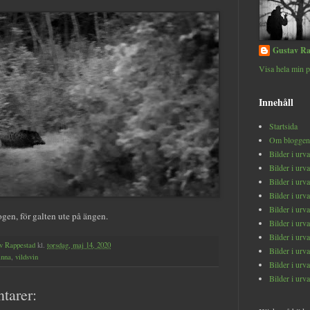
Gustav Ra
Visa hela min p
Innehåll
Startsida
Om bloggen
Bilder i urv
Bilder i urv
Bilder i urv
Bilder i urv
Bilder i urv
ogen, för galten ute på ängen.
Bilder i urv
Bilder i urv
v Rappestad
kl.
torsdag, maj 14, 2020
Bilder i urv
Anna
,
vildsvin
Bilder i urv
Bilder i urv
tarer: