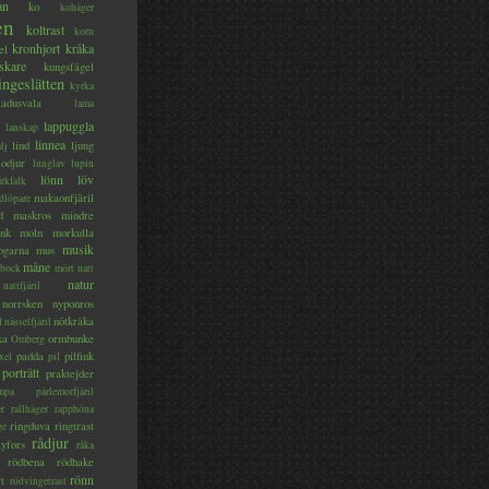
an
ko
kohäger
en
koltrast
korn
kronhjort
kråka
el
skare
kungsfågel
ingeslätten
kyrka
ladusvala
lama
lappuggla
lanskap
linnea
lind
ljung
lj
lodjur
lunglav
lupin
lönn
löv
ärkfalk
makaonfjäril
dlöpare
d
maskros
mindre
nk
moln
morkulla
musik
ogarna
mus
måne
bock
mört
natt
natur
nattfjäril
norrsken
nyponros
nötkråka
l
nässelfjäril
ka
ormbunke
Omberg
padda
pilfink
xel
pil
porträtt
praktejder
mpa
pärlemorfjäril
er
rallhäger
rapphöna
ringduva
ringtrast
ge
rådjur
yfors
råka
rödbena
rödhake
rönn
rt
rödvingetrast