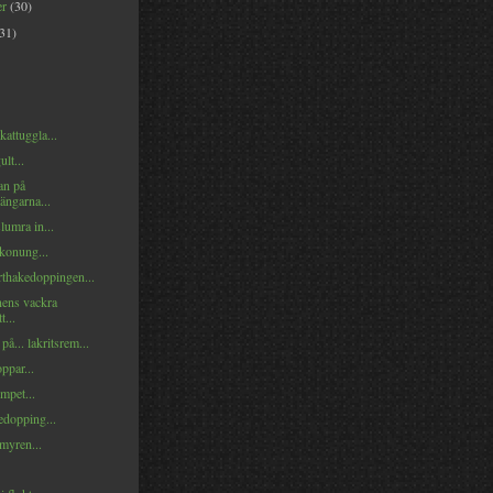
er
(30)
(31)
attuggla...
lt...
an på
ängarna...
slumra in...
konung...
rthakedoppingen...
ens vackra
t...
på... lakritsrem...
ppar...
mpet...
edopping...
myren...