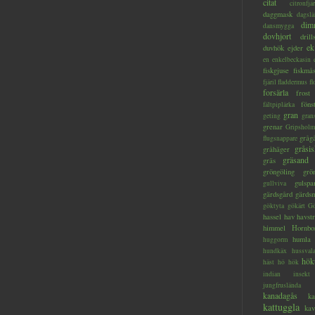
citat
citronfjär
daggmask
dagslä
dim
dansmygga
dovhjort
dril
ek
duvhök
ejder
en
enkelbeckasin
fiskgjuse
fiskmå
fjäril
fladdermus
fl
forsärla
frost
föns
fältpiplärka
gran
geting
gran
grenar
Gripsholm
gråg
flugsnappare
gråsis
gråhäger
gräsand
gräs
gröngöling
grö
gulspa
gullviva
gärdsgård
gärds
göktyta
gökärt
Gö
hassel
hav
havstr
himmel
Hornbo
humla
huggorm
hundkäx
hussval
hök
häst
hö
hök
indian
insekt
jungfruslända
kanadagås
ka
kattuggla
kav