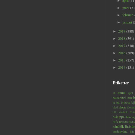
april
(31
►
mars
(31
►
februari
►
januari
(
►
2019
(388)
►
2018
(391)
►
2017
(330)
►
2016
(309)
►
2015
(257)
►
2014
(131)
►
Etiketter
annat
al
apel
b
baldersbrå
bark
bj
bil
bi
bitbock
blogg
blad
blomm
blå kärrhök
blåb
blåsippa
blåvin
bok
Brandts flad
kärrhök
Bråvik
buskskvätta
båt