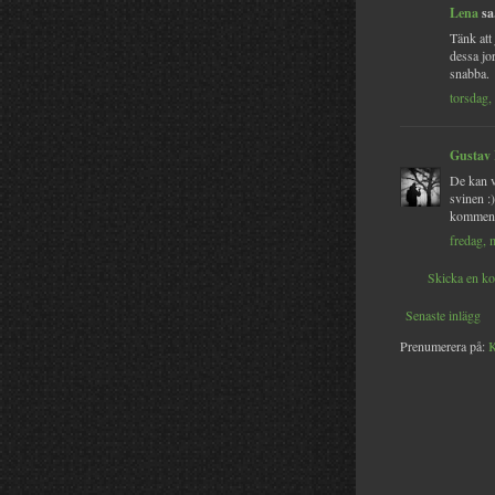
Lena
sa.
Tänk att 
dessa jor
snabba.
torsdag,
Gustav
De kan va
svinen :
komment
fredag, 
Skicka en k
Senaste inlägg
Prenumerera på:
K