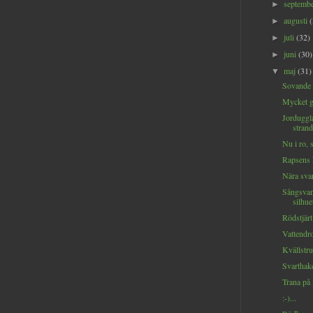
septemb
►
augusti
►
juli
(32)
►
juni
(30)
►
maj
(31)
▼
Sovande k
Mycket gu
Jorduggl
strand
Nu i ro, 
Rapsens 
Nära sva
Sångsvan
silhuet
Rödstjärt 
Vattendro
Kvällstru
Svarthak
Trana på 
:-)...