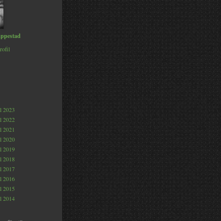
ppestad
rofil
al 2023
al 2022
al 2021
al 2020
al 2019
al 2018
al 2017
al 2016
al 2015
al 2014