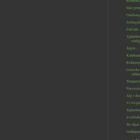
Rödbena i
Skir grön
Gärdsmyg
Jorduggla
Full fart..
Tjäderhö
växtli
Älgen...
Kniphanne
Bokknopp
Gråsiska
vårkno
Tranparet
Narcissis
Älg i sko
Vi två på
Tjäderhön
Svarthaken
Tre älgar.
Gråhägern