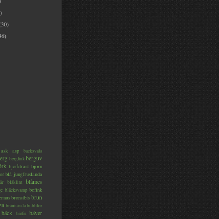
)
)
(30)
36)
ask
asp
backsvala
erg
berguv
bergfink
örk
björktrast
björn
blå jungfruslända
or
blåmes
är
blåklint
ge
bofink
bläcksvamp
brun
bronsibis
dermus
en
brännässla
bubblor
bäck
bäver
bärfis