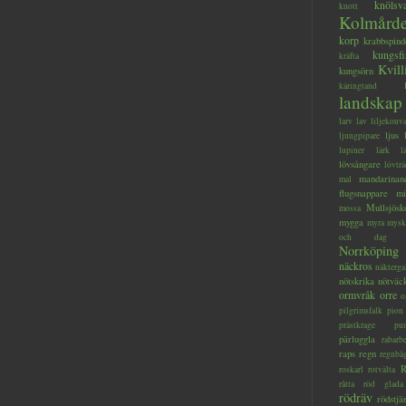
knölsv
knott
Kolmård
korp
krabbspind
kungsfi
kräfta
Kvill
kungsörn
käringtand
landskap
larv
lav
liljekonva
ljus
ljungpipare
lupiner
lärk
l
lövsångare
lövträ
mandarinan
mal
flugsnappare
mi
Mullsjösk
mossa
mygga
myra
mysk
och dag
Norrköping
näckros
näkterga
nötskrika
nötväc
ormvråk
orre
o
pilgrimsfalk
pion
prästkrage
pu
pärluggla
rabarb
raps
regn
regnbå
R
roskarl
rotvälta
råtta
röd glada
rödräv
rödstjä