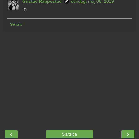
Gustav Rappestad
söndag, maj 05, 2019
:D
Svara
‹
›
Startsida