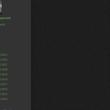
ppestad
rofil
al 2023
al 2022
al 2021
al 2020
al 2019
al 2018
al 2017
al 2016
al 2015
al 2014