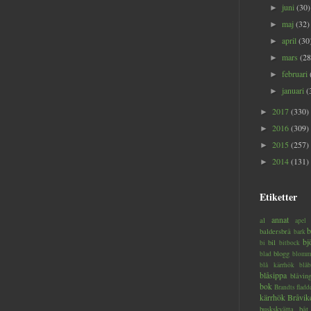
juni
(30)
►
maj
(32)
►
april
(30
►
mars
(28
►
februari
►
januari
(
►
2017
(330)
►
2016
(309)
►
2015
(257)
►
2014
(131)
►
Etiketter
annat
al
apel
b
baldersbrå
bark
bj
bil
bi
bitbock
blogg
blad
blomm
blå kärrhök
blåb
blåsippa
blåvin
bok
Brandts flad
kärrhök
Bråvik
buskskvätta
båt