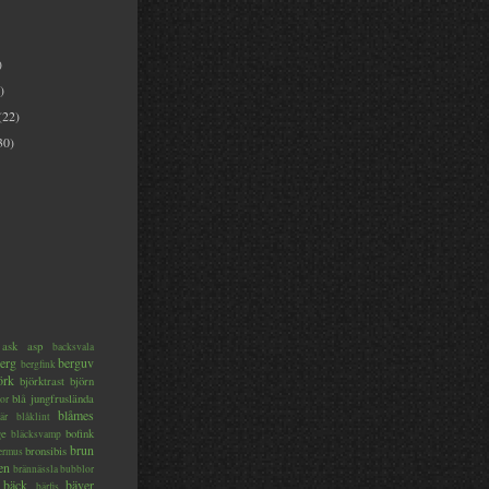
)
)
(22)
30)
ask
asp
backsvala
erg
berguv
bergfink
örk
björktrast
björn
blå jungfruslända
or
blåmes
är
blåklint
ge
bofink
bläcksvamp
brun
bronsibis
dermus
en
brännässla
bubblor
bäck
bäver
bärfis