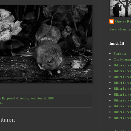
Gustav Ra
Visa hela min p
Innehåll
Startsida
Om bloggen
Bilder i urv
Bilder i urv
Bilder i urv
Bilder i urv
Bilder i urv
Bilder i urv
v Rappestad
kl.
fredag, november 30, 2018
Bilder i urv
by
Bilder i urv
Bilder i urv
tarer:
Bilder i urv
..