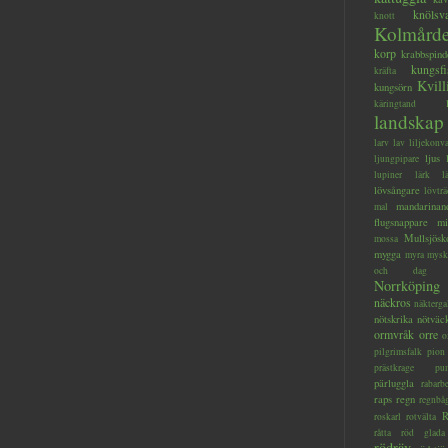
knölsv
knott
Kolmård
korp
krabbspind
kungsfi
kräfta
Kvill
kungsörn
käringtand
landskap
larv
lav
liljekonva
ljus
ljungpipare
lupiner
lärk
l
lövsångare
lövträ
mandarinan
mal
flugsnappare
mi
Mullsjösk
mossa
mygga
myra
mysk
och dag
Norrköping
näckros
näkterga
nötskrika
nötväc
ormvråk
orre
o
pilgrimsfalk
pion
prästkrage
pu
pärluggla
rabarb
raps
regn
regnbå
R
roskarl
rotvälta
råtta
röd glada
rödräv