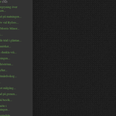
er
(32)
rgryning över
en...
l på matningen...
v vid Ryfors...
 Morris Minor...
...
e träd i gläntan...
mörker...
 dunkla vrå...
ningen...
höströnn...
fter...
mårdsskog...
.
ot målgång...
d på grenen...
å besök...
möte i
ingen...
spindeln...