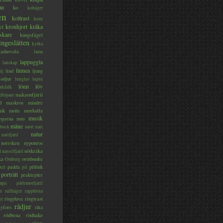
an
ko
kohäger
en
koltrast
korn
kronhjort
kråka
el
skare
kungsfågel
ingeslätten
kyrka
ladusvala
lama
lappuggla
lanskap
linnea
lind
ljung
lj
lodjur
lunglav
lupin
lönn
löv
ärkfalk
makaonfjäril
dlöpare
d
maskros
mindre
nk
moln
morkulla
musik
ogarna
mus
måne
bock
mört
natt
natur
nattfjäril
norrsken
nyponros
nötkråka
l
nässelfjäril
ka
ormbunke
Omberg
padda
pilfink
xel
pil
porträtt
praktejder
mpa
pärlemorfjäril
er
rallhäger
rapphöna
ringduva
ringtrast
ge
rådjur
yfors
råka
rödbena
rödhake