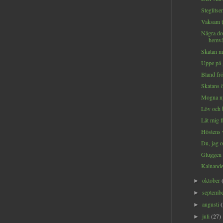
Steglitsen
Vaksam tj
Några do
hemvä
Skatan me
Uppe på 
Bland frö
Skatans ö
Mogna ny
Löv och b
Låt mig f
Höstens v
Du, jag o
Gluggen 
Kalnande
oktober
►
septemb
►
augusti
►
juli
(27)
►