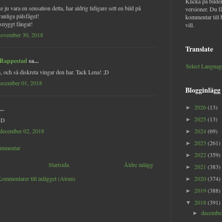
Klicka på bilder
 ju vara en sensation detta, har aldrig tidigare sett en bild på
versioner. Du f
anliga pälsfågel!
kommentar till 
 snyggt fångat!
vill.
november 30, 2018
Translate
 Rappestad
sa...
Select Languag
, och så diskreta vingar den har. Tack Lena! ;D
december 01, 2018
Blogginlägg
2026
(13)
►
..
2025
(13)
:D
►
 december 02, 2018
2024
(69)
►
2023
(261)
►
ommentar
2022
(359)
►
Startsida
Äldre inlägg
2021
(383)
►
ommentarer till inlägget (Atom)
2020
(374)
►
2019
(388)
►
2018
(391)
▼
decemb
►