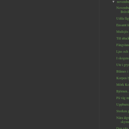
novemb
▼
Novembe
Bråvik
Udda fåge
Ensamt lö
Mullsjös
Till attack
Fängsland
Ljus och 
I skogens
Ute i gry
Blåmes i 
Korpen ly
Mörk Kol
Björnen..
På väg m
Uppburra
Storken p
Nära älg
skymn
Den vita 