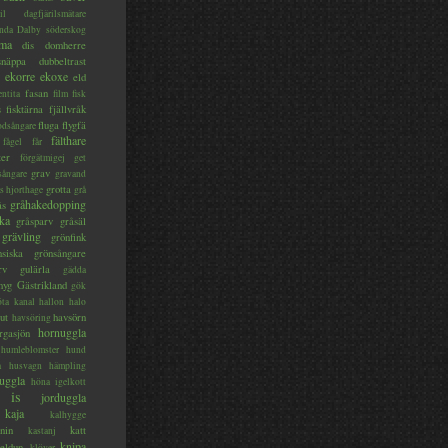
il
dagfjärilsmätare
nda
Dalby söderskog
ma
dis
domherre
lsnäppa
dubbeltrast
ekorre
ekoxe
eld
fasan
entita
film
fisk
s
fisktärna
fjällvråk
fluga
flygfä
odsångare
fälthare
fågel
får
ter
förgätmigej
get
grav
sångare
gravand
grotta
s hjorthage
grå
gråhakedopping
ås
ka
gråsparv
gråsäl
grävling
grönfink
nsiska
grönsångare
rv
gulärla
gädda
myg
Gästrikland
gök
ta kanal
hallon
halo
ut
havsörn
havsöring
hornuggla
rgasjön
humleblomster
hund
a
husvagn
hämpling
uggla
höna
igelkott
is
jorduggla
kaja
kalhygge
nin
katt
kastanj
knipa
eldun
klöver