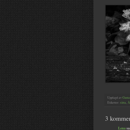
Upplagd av
Gusta
Etiketter:
råtta
,
Å
3 kommen
Lena
sa.