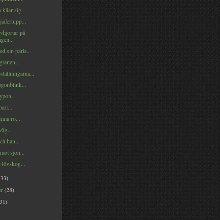
 kliar sig...
ädertupp...
vhjortar på
gen...
d sin pärla...
grenen...
ställningarna...
gonblink...
pon...
arr...
inna ro...
äg...
ch han...
mot sjön...
 lövskog...
(33)
er
(28)
(31)