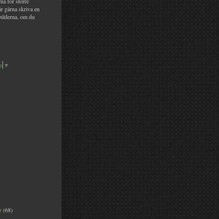
na för större
år gärna skriva en
bilderna, om du
e
▼
er
(68)