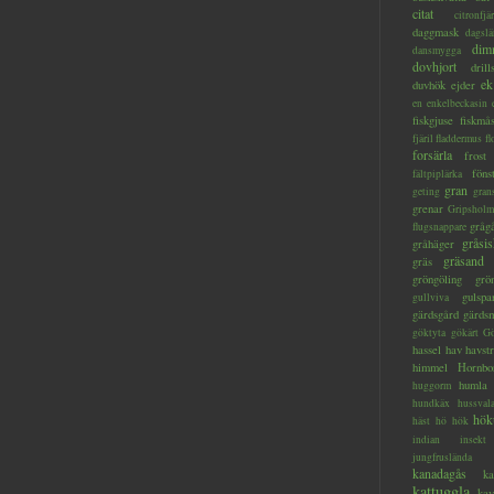
citat
citronfjär
daggmask
dagslä
dim
dansmygga
dovhjort
dril
ek
duvhök
ejder
en
enkelbeckasin
fiskgjuse
fiskmå
fjäril
fladdermus
fl
forsärla
frost
föns
fältpiplärka
gran
geting
gran
grenar
Gripsholm
gråg
flugsnappare
gråsis
gråhäger
gräsand
gräs
gröngöling
grö
gulspa
gullviva
gärdsgård
gärds
göktyta
gökärt
Gö
hassel
hav
havstr
himmel
Hornbo
humla
huggorm
hundkäx
hussval
hök
häst
hö
hök
indian
insekt
jungfruslända
kanadagås
ka
kattuggla
kav