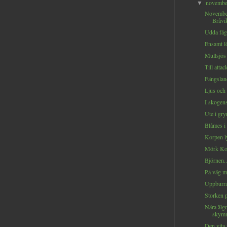
novemb
▼
Novembe
Bråvik
Udda fåge
Ensamt lö
Mullsjös
Till attack
Fängsland
Ljus och 
I skogens
Ute i gry
Blåmes i 
Korpen ly
Mörk Kol
Björnen..
På väg m
Uppburra
Storken p
Nära älg
skymn
Den vita 