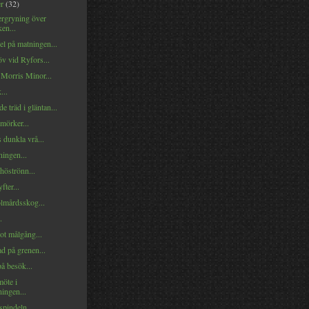
er
(32)
rgryning över
en...
l på matningen...
v vid Ryfors...
 Morris Minor...
...
e träd i gläntan...
mörker...
 dunkla vrå...
ningen...
höströnn...
fter...
mårdsskog...
.
ot målgång...
d på grenen...
å besök...
möte i
ingen...
spindeln...