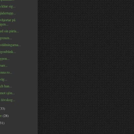
 kliar sig...
ädertupp...
vhjortar på
gen...
d sin pärla...
grenen...
ställningarna...
gonblink...
pon...
arr...
inna ro...
äg...
ch han...
mot sjön...
 lövskog...
(33)
er
(28)
(31)