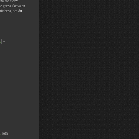
na för större
år gärna skriva en
bilderna, om du
e
▼
er
(68)