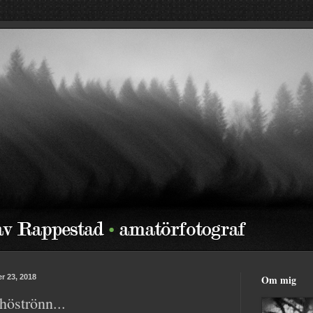
r 23, 2018
Om mig
höströnn...