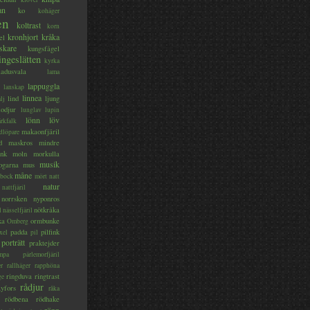
an
ko
kohäger
en
koltrast
korn
kronhjort
kråka
el
skare
kungsfågel
ingeslätten
kyrka
ladusvala
lama
lappuggla
lanskap
linnea
lind
ljung
lj
lodjur
lunglav
lupin
lönn
löv
ärkfalk
makaonfjäril
dlöpare
d
maskros
mindre
nk
moln
morkulla
musik
ogarna
mus
måne
bock
mört
natt
natur
nattfjäril
norrsken
nyponros
nötkråka
l
nässelfjäril
ka
ormbunke
Omberg
padda
pilfink
xel
pil
porträtt
praktejder
mpa
pärlemorfjäril
er
rallhäger
rapphöna
ringduva
ringtrast
ge
rådjur
yfors
råka
rödbena
rödhake