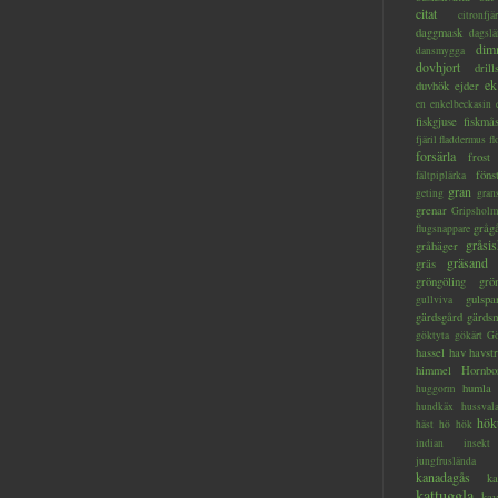
citat
citronfjär
daggmask
dagslä
dim
dansmygga
dovhjort
dril
ek
duvhök
ejder
en
enkelbeckasin
fiskgjuse
fiskmå
fjäril
fladdermus
fl
forsärla
frost
föns
fältpiplärka
gran
geting
gran
grenar
Gripsholm
gråg
flugsnappare
gråsis
gråhäger
gräsand
gräs
gröngöling
grö
gulspa
gullviva
gärdsgård
gärds
göktyta
gökärt
Gö
hassel
hav
havstr
himmel
Hornbo
humla
huggorm
hundkäx
hussval
hök
häst
hö
hök
indian
insekt
jungfruslända
kanadagås
ka
kattuggla
kav