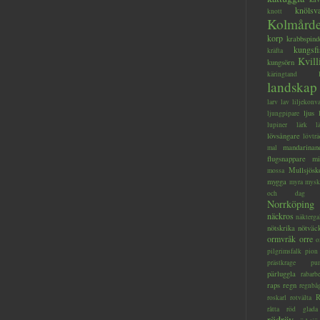
knölsv
knott
Kolmård
korp
krabbspind
kungsfi
kräfta
Kvill
kungsörn
käringtand
landskap
larv
lav
liljekonva
ljus
ljungpipare
lupiner
lärk
l
lövsångare
lövträ
mandarinan
mal
flugsnappare
mi
Mullsjösk
mossa
mygga
myra
mysk
och dag
Norrköping
näckros
näkterga
nötskrika
nötväc
ormvråk
orre
o
pilgrimsfalk
pion
prästkrage
pu
pärluggla
rabarb
raps
regn
regnbå
R
roskarl
rotvälta
råtta
röd glada
rödräv