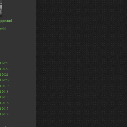
ppestad
rofil
al 2023
al 2022
al 2021
al 2020
al 2019
al 2018
al 2017
al 2016
al 2015
al 2014