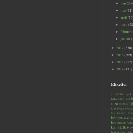
juni
(30)
►
maj
(32)
►
april
(30
►
mars
(28
►
februari
►
januari
(
►
2017
(330)
►
2016
(309)
►
2015
(257)
►
2014
(131)
►
Etiketter
annat
al
apel
b
baldersbrå
bark
bj
bil
bi
bitbock
blogg
blad
blomm
blå kärrhök
blåb
blåsippa
blåvin
bok
Brandts flad
kärrhök
Bråvik
buskskvätta
båt