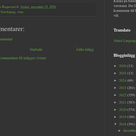
Klicka på bilder
versioner. Du f
v Rappestad
kl.
fredag, november 23, 2018
kommentar till 
,
Norrköping
,
rönn
vill.
mentarer:
Translate
ommentar
Select Languag
Startsida
Äldre inlägg
Blogginlägg
ommentarer till inlägget (Atom)
2026
(13)
►
2025
(13)
►
2024
(69)
►
2023
(261)
►
2022
(359)
►
2021
(383)
►
2020
(374)
►
2019
(388)
►
2018
(391)
▼
decemb
►