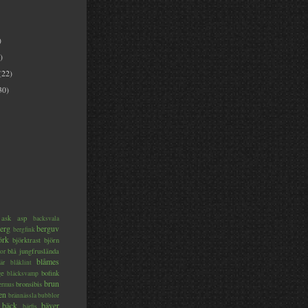
)
)
(22)
30)
ask
asp
backsvala
erg
berguv
bergfink
örk
björktrast
björn
blå jungfruslända
or
blåmes
är
blåklint
ge
bofink
bläcksvamp
brun
bronsibis
dermus
en
brännässla
bubblor
bäck
bäver
bärfis