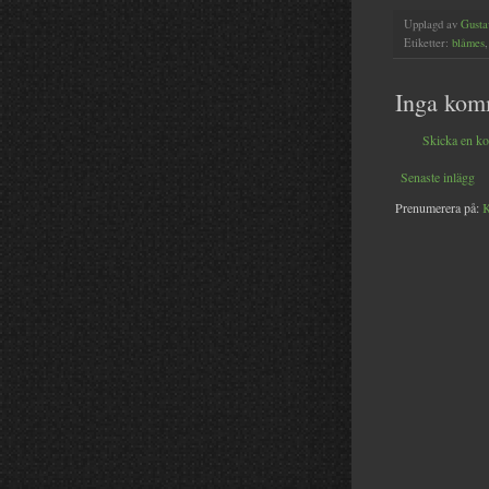
Upplagd av
Gusta
Etiketter:
blåmes
Inga kom
Skicka en k
Senaste inlägg
Prenumerera på:
K