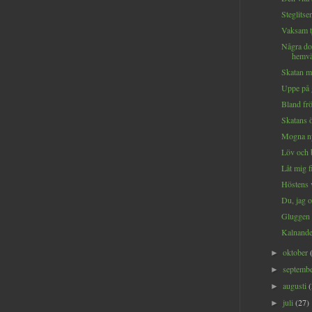
Steglitsen
Vaksam tj
Några do
hemvä
Skatan me
Uppe på 
Bland frö
Skatans ö
Mogna ny
Löv och b
Låt mig f
Höstens v
Du, jag o
Gluggen 
Kalnande
oktober
►
septemb
►
augusti
►
juli
(27)
►