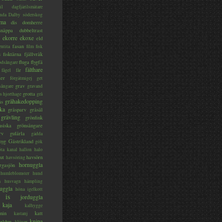
il
dagfjärilsmätare
nda
Dalby söderskog
ma
dis
domherre
lsnäppa
dubbeltrast
ekorre
ekoxe
eld
fasan
entita
film
fisk
s
fisktärna
fjällvråk
fluga
flygfä
odsångare
fälthare
fågel
får
ter
förgätmigej
get
grav
sångare
gravand
grotta
s hjorthage
grå
gråhakedopping
ås
ka
gråsparv
gråsäl
grävling
grönfink
nsiska
grönsångare
rv
gulärla
gädda
myg
Gästrikland
gök
ta kanal
hallon
halo
ut
havsörn
havsöring
hornuggla
rgasjön
humleblomster
hund
a
husvagn
hämpling
uggla
höna
igelkott
is
jorduggla
kaja
kalhygge
nin
katt
kastanj
knipa
eldun
klöver