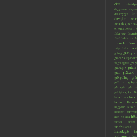
citat
citronfjär
daggmask
dagslä
dim
dansmygga
dovhjort
dril
ek
duvhök
ejder
en
enkelbeckasin
fiskgjuse
fiskmå
fjäril
fladdermus
fl
forsärla
frost
föns
fältpiplärka
gran
geting
gran
grenar
Gripsholm
gråg
flugsnappare
gråsis
gråhäger
gräsand
gräs
gröngöling
grö
gulspa
gullviva
gärdsgård
gärds
göktyta
gökärt
Gö
hassel
hav
havstr
himmel
Hornbo
humla
huggorm
hundkäx
hussval
hök
häst
hö
hök
indian
insekt
jungfruslända
kanadagås
ka
kattuggla
kav