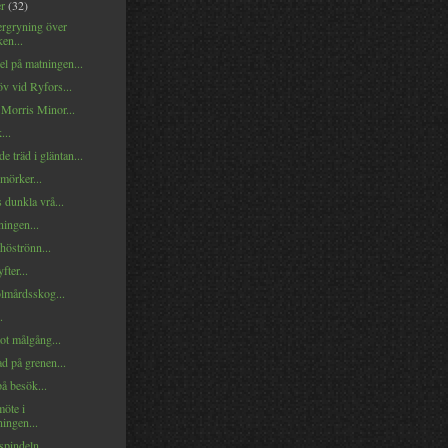
er
(32)
rgryning över
en...
l på matningen...
v vid Ryfors...
 Morris Minor...
...
e träd i gläntan...
mörker...
 dunkla vrå...
ningen...
höströnn...
fter...
mårdsskog...
.
ot målgång...
d på grenen...
å besök...
möte i
ingen...
spindeln...