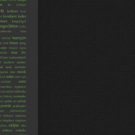
an
ko
kohäger
en
koltrast
korn
kronhjort
kråka
el
skare
kungsfågel
ingeslätten
kyrka
ladusvala
lama
lappuggla
lanskap
linnea
lind
ljung
lj
lodjur
lunglav
lupin
lönn
löv
ärkfalk
makaonfjäril
dlöpare
d
maskros
mindre
nk
moln
morkulla
musik
ogarna
mus
måne
bock
mört
natt
natur
nattfjäril
norrsken
nyponros
nötkråka
l
nässelfjäril
ka
ormbunke
Omberg
padda
pilfink
xel
pil
porträtt
praktejder
mpa
pärlemorfjäril
er
rallhäger
rapphöna
ringduva
ringtrast
ge
rådjur
yfors
råka
rödbena
rödhake