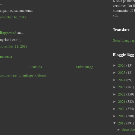
Klicka på bilder
..
versioner. Du f
fångat med samma toner.
kommentar till 
vill.
november 10, 2018
Translate
 Rappestad
sa...
mycket Lena! :)
Select Languag
 november 11, 2018
Blogginlägg
ommentar
2026
(13)
►
Startsida
Äldre inlägg
2025
(13)
►
ommentarer till inlägget (Atom)
2024
(69)
►
2023
(261)
►
2022
(359)
►
2021
(383)
►
2020
(374)
►
2019
(388)
►
2018
(391)
▼
decemb
►