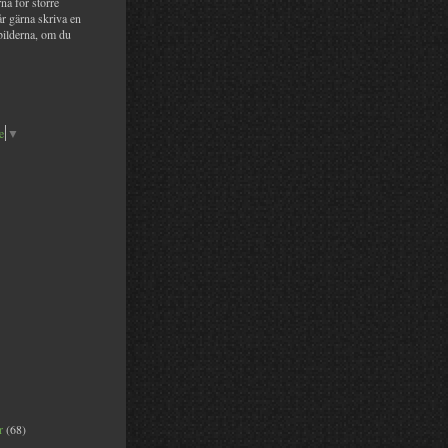
na för större
år gärna skriva en
bilderna, om du
e
▼
er
(68)