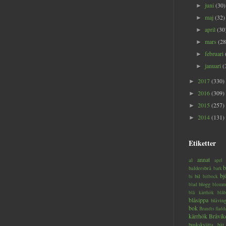
juni
(30)
►
maj
(32)
►
april
(30
►
mars
(28
►
februari
►
januari
(
►
2017
(330)
►
2016
(309)
►
2015
(257)
►
2014
(131)
►
Etiketter
annat
al
apel
b
baldersbrå
bark
bj
bil
bi
bitbock
blogg
blad
blomm
blå kärrhök
blåb
blåsippa
blåvin
bok
Brandts flad
kärrhök
Bråvik
buskskvätta
båt