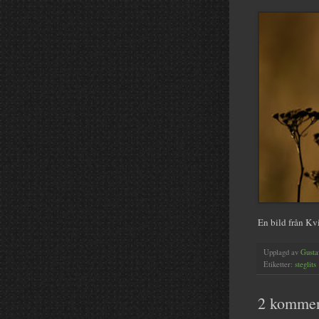
En bild från Kv
Upplagd av
Gusta
Etiketter:
steglits
2 kommen