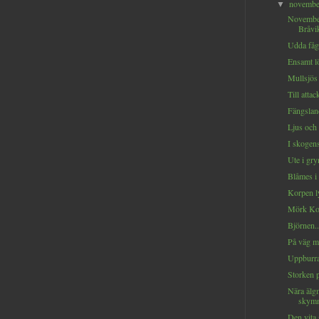
novemb
▼
Novembe
Bråvik
Udda fåge
Ensamt lö
Mullsjös
Till attack
Fängsland
Ljus och 
I skogens
Ute i gry
Blåmes i 
Korpen ly
Mörk Kol
Björnen..
På väg m
Uppburra
Storken p
Nära älg
skymn
Den vita 