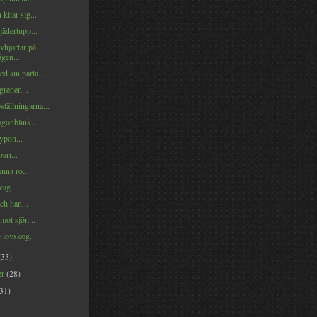
 kliar sig...
ädertupp...
vhjortar på
gen...
d sin pärla...
grenen...
ställningarna...
gonblink...
pon...
arr...
inna ro...
äg...
ch han...
mot sjön...
 lövskog...
(33)
er
(28)
(31)