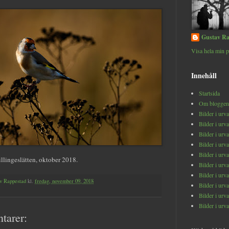
Gustav Ra
Visa hela min p
Innehåll
Startsida
Om bloggen
Bilder i urv
Bilder i urv
Bilder i urv
Bilder i urv
Bilder i urv
illingeslätten, oktober 2018.
Bilder i urv
Bilder i urv
v Rappestad
kl.
fredag, november 09, 2018
Bilder i urv
Bilder i urv
Bilder i urv
tarer: