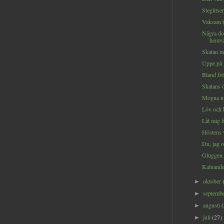
Steglitsen
Vaksam tj
Några do
hemvä
Skatan me
Uppe på 
Bland frö
Skatans ö
Mogna ny
Löv och b
Låt mig f
Höstens v
Du, jag o
Gluggen 
Kalnande
oktober
►
septemb
►
augusti
►
juli
(27)
►