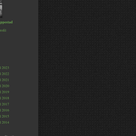
ppestad
rofil
al 2023
al 2022
al 2021
al 2020
al 2019
al 2018
al 2017
al 2016
al 2015
al 2014