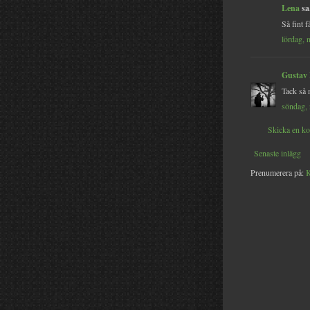
Lena
sa.
Så fint 
lördag, 
Gustav
Tack så 
söndag,
Skicka en k
Senaste inlägg
Prenumerera på:
K