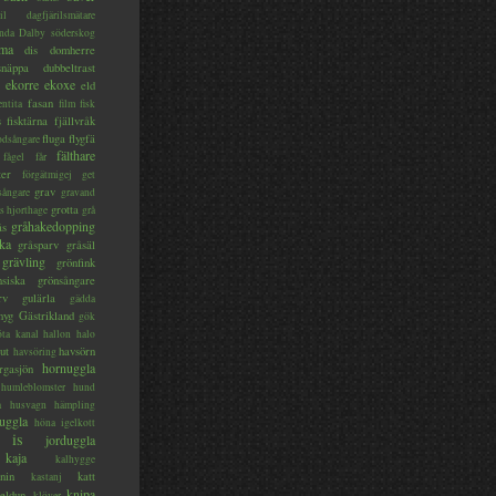
il
dagfjärilsmätare
nda
Dalby söderskog
ma
dis
domherre
lsnäppa
dubbeltrast
ekorre
ekoxe
eld
fasan
entita
film
fisk
s
fisktärna
fjällvråk
fluga
flygfä
odsångare
fälthare
fågel
får
ter
förgätmigej
get
grav
sångare
gravand
grotta
s hjorthage
grå
gråhakedopping
ås
ka
gråsparv
gråsäl
grävling
grönfink
nsiska
grönsångare
rv
gulärla
gädda
myg
Gästrikland
gök
ta kanal
hallon
halo
ut
havsörn
havsöring
hornuggla
rgasjön
humleblomster
hund
a
husvagn
hämpling
uggla
höna
igelkott
is
jorduggla
kaja
kalhygge
nin
katt
kastanj
knipa
eldun
klöver