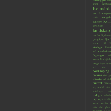
knölsv
knott
Kolmård
korp
krabbspind
kungsfi
kräfta
Kvill
kungsörn
käringtand
landskap
larv
lav
liljekonva
ljus
ljungpipare
lupiner
lärk
l
lövsångare
lövträ
mandarinan
mal
flugsnappare
mi
Mullsjösk
mossa
mygga
myra
mysk
och dag
Norrköping
näckros
näkterga
nötskrika
nötväc
ormvråk
orre
o
pilgrimsfalk
pion
prästkrage
pu
pärluggla
rabarb
raps
regn
regnbå
R
roskarl
rotvälta
råtta
röd glada
rödräv