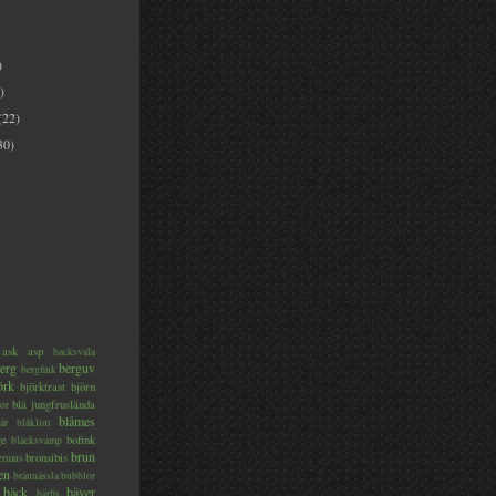
)
)
(22)
30)
ask
asp
backsvala
erg
berguv
bergfink
örk
björktrast
björn
blå jungfruslända
or
blåmes
är
blåklint
ge
bofink
bläcksvamp
brun
bronsibis
dermus
en
brännässla
bubblor
bäck
bäver
bärfis