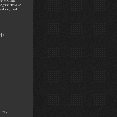
na för större
år gärna skriva en
bilderna, om du
e
▼
er
(68)