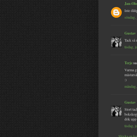
Jan-Olo
Inte dåli
söndag, 
Gustav
Tack så
tisdag, 
Terje
sa.
Varma gr
mästarså
:)
måndag, 
Gustav
Stort tac
bokskoge
dök upp
tisdag, 
Skicka en k