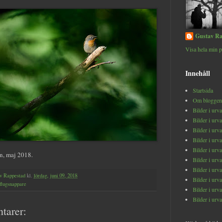
Gustav Ra
Visa hela min p
Innehåll
Startsida
Om bloggen
Bilder i urv
Bilder i urv
Bilder i urv
Bilder i urv
Bilder i urv
, maj 2018.
Bilder i urv
Bilder i urv
v Rappestad
kl.
lördag, juni 09, 2018
Bilder i urv
flugsnappare
Bilder i urv
Bilder i urv
tarer: