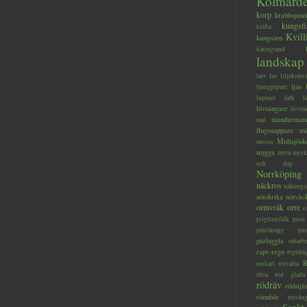
Kolmård
korp
krabbspind
kungsfi
kräfta
Kvill
kungsörn
käringtand
landskap
larv
lav
liljekonva
ljus
ljungpipare
lupiner
lärk
l
lövsångare
lövträ
mandarinan
mal
flugsnappare
mi
Mullsjösk
mossa
mygga
myra
mysk
och dag
Norrköping
näckros
näkterga
nötskrika
nötväc
ormvråk
orre
o
pilgrimsfalk
pion
prästkrage
pu
pärluggla
rabarb
raps
regn
regnbå
R
roskarl
rotvälta
råtta
röd glada
rödräv
rödstjä
rönnbär
rörsån