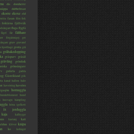
ma
dis
domherre
lsnäppa
dubbeltrast
ekorre
ekoxe
eld
fasan
entita
film
fisk
s
fisktärna
fjällvråk
fluga
flygfä
odsångare
fälthare
fågel
får
ter
förgätmigej
get
grav
sångare
gravand
grotta
s hjorthage
grå
gråhakedopping
ås
ka
gråsparv
gråsäl
grävling
grönfink
nsiska
grönsångare
rv
gulärla
gädda
myg
Gästrikland
gök
ta kanal
hallon
halo
ut
havsörn
havsöring
hornuggla
rgasjön
humleblomster
hund
a
husvagn
hämpling
uggla
höna
igelkott
is
jorduggla
kaja
kalhygge
nin
katt
kastanj
knipa
eldun
klöver
an
ko
kohäger