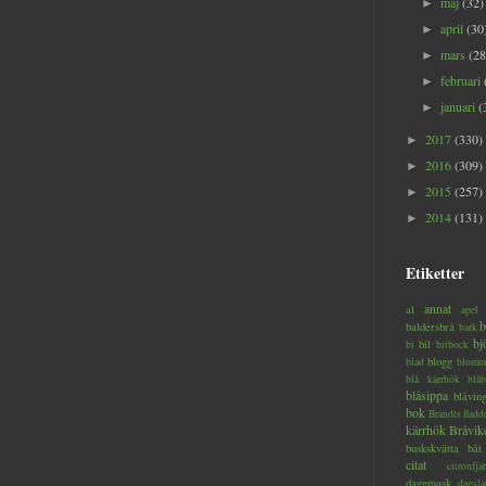
maj
(32)
►
april
(30
►
mars
(28
►
februari
►
januari
(
►
2017
(330)
►
2016
(309)
►
2015
(257)
►
2014
(131)
►
Etiketter
annat
al
apel
b
baldersbrå
bark
bj
bil
bi
bitbock
blogg
blad
blomm
blå kärrhök
blåb
blåsippa
blåvin
bok
Brandts flad
kärrhök
Bråvik
buskskvätta
båt
citat
citronfjär
daggmask
dagslä