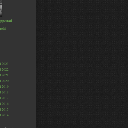
ppestad
rofil
al 2023
al 2022
al 2021
al 2020
al 2019
al 2018
al 2017
al 2016
al 2015
al 2014