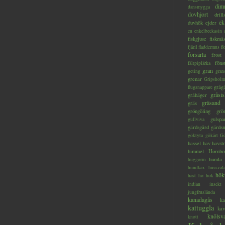
dim
dansmygga
dovhjort
dril
ek
duvhök
ejder
en
enkelbeckasin
fiskgjuse
fiskmå
fjäril
fladdermus
fl
forsärla
frost
föns
fältpiplärka
gran
geting
gran
grenar
Gripsholm
gråg
flugsnappare
gråsis
gråhäger
gräsand
gräs
gröngöling
grö
gulspa
gullviva
gärdsgård
gärds
göktyta
gökärt
Gö
hassel
hav
havstr
himmel
Hornbo
humla
huggorm
hundkäx
hussval
hök
häst
hö
hök
indian
insekt
jungfruslända
kanadagås
ka
kattuggla
kav
knölsv
knott