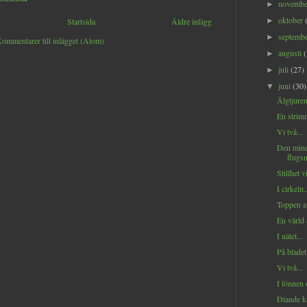
novemb
►
oktober
Startsida
Äldre inlägg
►
septemb
►
ommentarer till inlägget (Atom)
augusti
►
juli
(27)
►
juni
(30)
▼
Älgtjuren
En strimm
Vi två...
Den min
flugsn
Stillhet vi
I cirkeln..
Toppen a
En värld 
I nätet...
På bladet.
Vi två...
I lönnen 
Diande ka