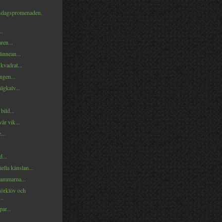
dagspromenaden.
..
ren...
linnean...
kvadrat...
ngen...
lgkalv...
bild...
vår vik...
...
...
ella känslan...
tammarna...
björklöv och
..
ar...