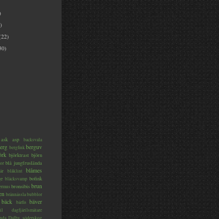
)
)
(22)
30)
ask
asp
backsvala
erg
berguv
bergfink
örk
björktrast
björn
blå jungfruslända
or
blåmes
är
blåklint
ge
bofink
bläcksvamp
brun
bronsibis
dermus
en
brännässla
bubblor
bäck
bäver
bärfis
il
dagfjärilsmätare
nda
Dalby söderskog