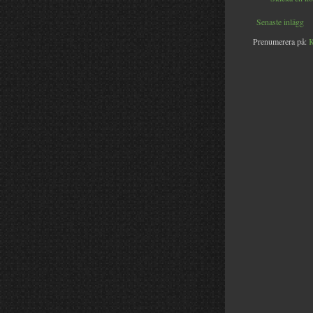
Senaste inlägg
Prenumerera på:
K