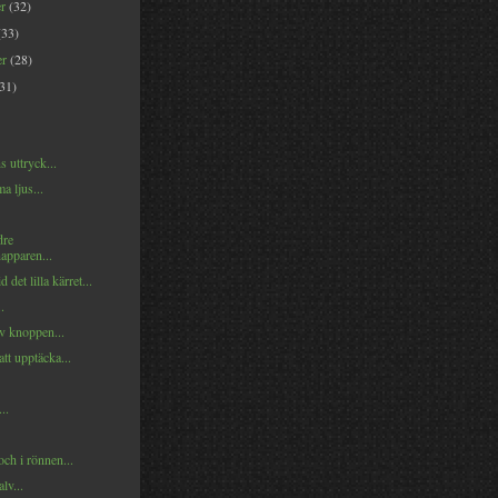
er
(32)
(33)
er
(28)
(31)
s uttryck...
a ljus...
dre
apparen...
d det lilla kärret...
.
v knoppen...
att upptäcka...
..
och i rönnen...
lv...