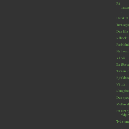
På
namns
..
Harskutt.
Tornsegla
Den lilla 
Råbock i 
Parbildni
Nyfiken ä
Vi två...
En första 
Tärnan i 
Björkbete
Vi två...
Skuggbild
Den speci
Mellan s
Ett litet 
rådjur.
Två stump