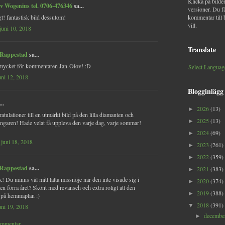
Klicka på bilder
v Wogenius tel. 0706-476346
sa...
versioner. Du f
gt! fantastisk bild dessutom!
kommentar till 
vill.
juni 10, 2018
Translate
 Rappestad
sa...
 mycket för kommentaren Jan-Olov! :D
Select Languag
juni 12, 2018
Blogginlägg
..
2026
(13)
►
atulationer till en utmärkt bild på den lilla diamanten och
2025
(13)
►
ngaren! Hade velat få uppleva den varje dag, varje sommar!
2024
(69)
►
juni 18, 2018
2023
(261)
►
2022
(359)
►
 Rappestad
sa...
2021
(383)
►
k! Du minns väl mitt lätta missnöje när den inte visade sig i
2020
(374)
►
n förra året? Skönt med revansch och extra roligt att den
2019
(388)
►
 på hemmaplan :)
2018
(391)
▼
juni 19, 2018
decemb
►
ommentar