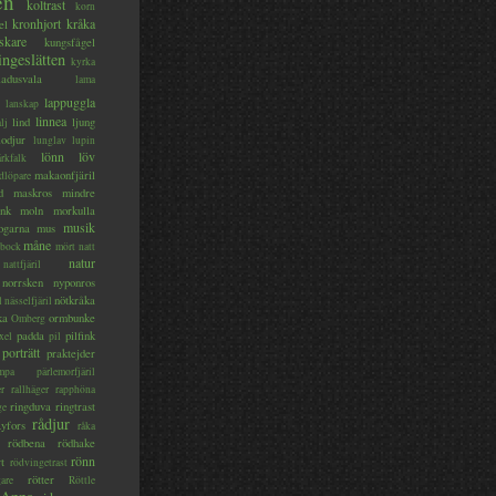
en
koltrast
korn
kronhjort
kråka
el
skare
kungsfågel
ingeslätten
kyrka
ladusvala
lama
lappuggla
lanskap
linnea
lind
ljung
lj
lodjur
lunglav
lupin
lönn
löv
ärkfalk
makaonfjäril
dlöpare
d
maskros
mindre
nk
moln
morkulla
musik
ogarna
mus
måne
bock
mört
natt
natur
nattfjäril
norrsken
nyponros
nötkråka
l
nässelfjäril
ka
ormbunke
Omberg
padda
pilfink
xel
pil
porträtt
praktejder
mpa
pärlemorfjäril
er
rallhäger
rapphöna
ringduva
ringtrast
ge
rådjur
yfors
råka
rödbena
rödhake
rönn
rt
rödvingetrast
rötter
gare
Röttle