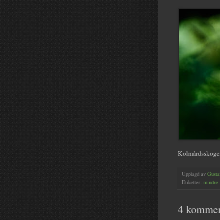
Kolmårdsskogen
Upplagd av
Gusta
Etiketter:
mindre 
4 kommen