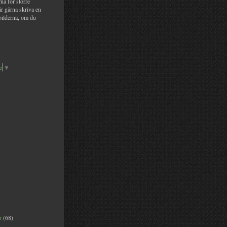
na för större
år gärna skriva en
bilderna, om du
e
▼
er
(68)