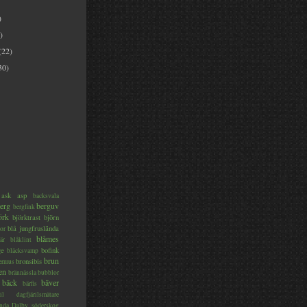
)
)
(22)
30)
ask
asp
backsvala
erg
berguv
bergfink
örk
björktrast
björn
blå jungfruslända
or
blåmes
är
blåklint
ge
bofink
bläcksvamp
brun
bronsibis
dermus
en
brännässla
bubblor
bäck
bäver
bärfis
il
dagfjärilsmätare
nda
Dalby söderskog