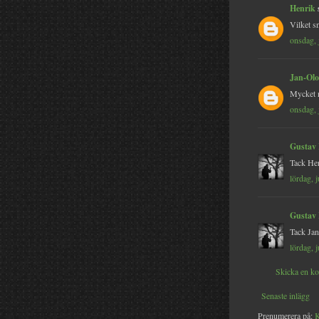
Henrik
s
Vilket s
onsdag, 
Jan-Olo
Mycket n
onsdag, 
Gustav
Tack Hen
lördag, 
Gustav
Tack Jan
lördag, 
Skicka en k
Senaste inlägg
Prenumerera på:
K