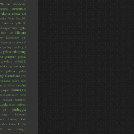
ma
dis
domherre
lsnäppa
dubbeltrast
ekorre
ekoxe
eld
fasan
entita
film
fisk
s
fisktärna
fjällvråk
fluga
flygfä
odsångare
fälthare
fågel
får
ter
förgätmigej
get
grav
sångare
gravand
grotta
s hjorthage
grå
gråhakedopping
ås
ka
gråsparv
gråsäl
grävling
grönfink
nsiska
grönsångare
rv
gulärla
gädda
myg
Gästrikland
gök
ta kanal
hallon
halo
ut
havsörn
havsöring
hornuggla
rgasjön
humleblomster
hund
a
husvagn
hämpling
uggla
höna
igelkott
is
jorduggla
kaja
kalhygge
nin
katt
kastanj
knipa
eldun
klöver
an
ko
kohäger