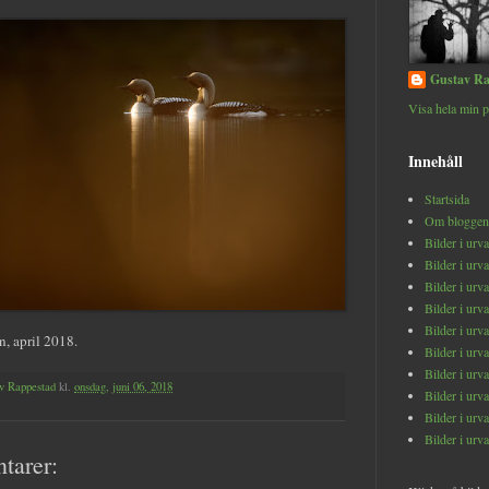
Gustav Ra
Visa hela min p
Innehåll
Startsida
Om bloggen
Bilder i urv
Bilder i urv
Bilder i urv
Bilder i urv
Bilder i urv
, april 2018.
Bilder i urv
Bilder i urv
v Rappestad
kl.
onsdag, juni 06, 2018
Bilder i urv
Bilder i urv
Bilder i urv
tarer: