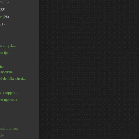
er
(32)
(33)
er
(28)
(31)
s uttryck...
a ljus...
dre
apparen...
d det lilla kärret...
.
v knoppen...
att upptäcka...
..
och i rönnen...
lv...