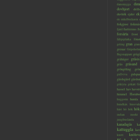
dim
dansmygga
dovhjort
dril
ek
duvhök
ejder
en
enkelbeckasin
fiskgjuse
fiskmå
fjäril
fladdermus
fl
forsärla
frost
föns
fältpiplärka
gran
geting
gran
grenar
Gripsholm
gråg
flugsnappare
gråsis
gråhäger
gräsand
gräs
gröngöling
grö
gulspa
gullviva
gärdsgård
gärds
göktyta
gökärt
Gö
hassel
hav
havstr
himmel
Hornbo
humla
huggorm
hundkäx
hussval
hök
häst
hö
hök
indian
insekt
jungfruslända
kanadagås
ka
kattuggla
kav
knölsv
knott