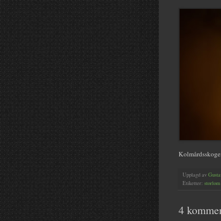
Kolmårdsskogen
Upplagd av
Gusta
Etiketter:
storlom
4 kommen