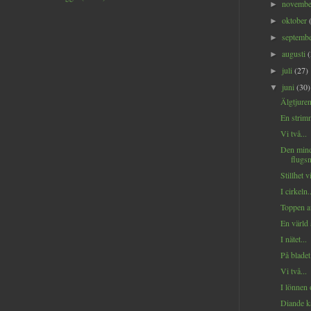
novemb
►
oktober
►
septemb
►
augusti
►
juli
(27)
►
juni
(30)
▼
Älgtjuren
En strimm
Vi två...
Den min
flugsn
Stillhet vi
I cirkeln..
Toppen a
En värld 
I nätet...
På bladet.
Vi två...
I lönnen 
Diande ka