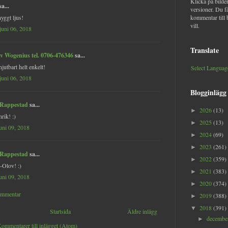
Klicka på bilder
a...
versioner. Du f
nyggt ljus!
kommentar till 
vill.
juni 06, 2018
Translate
v Wogenius tel. 0706-476346
sa...
jutbart helt enkelt!
Select Languag
juni 06, 2018
Blogginlägg
 Rappestad
sa...
2026
(13)
►
rik! :)
2025
(13)
►
juni 09, 2018
2024
(69)
►
2023
(261)
►
 Rappestad
sa...
2022
(359)
►
-Olov! :)
2021
(383)
►
juni 09, 2018
2020
(374)
►
ommentar
2019
(388)
►
2018
(391)
▼
Startsida
Äldre inlägg
decemb
►
ommentarer till inlägget (Atom)