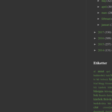
maj
(32)
►
april
(30
►
mars
(28
►
februari
►
januari
(
►
2017
(330)
►
2016
(309)
►
2015
(257)
►
2014
(131)
►
Etiketter
annat
al
apel
b
baldersbrå
bark
bj
bil
bi
bitbock
blogg
blad
blomm
blå kärrhök
blåb
blåsippa
blåvin
bok
Brandts flad
kärrhök
Bråvik
buskskvätta
båt
citat
citronfjär
daggmask
dagslä