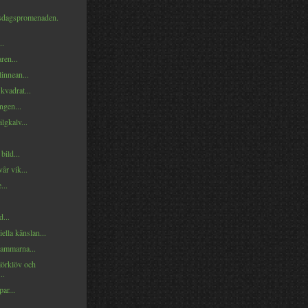
dagspromenaden.
..
ren...
linnean...
kvadrat...
ngen...
lgkalv...
bild...
vår vik...
...
...
ella känslan...
tammarna...
björklöv och
..
ar...