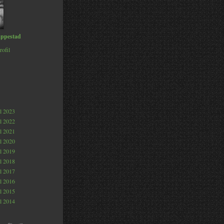
ppestad
rofil
al 2023
al 2022
al 2021
al 2020
al 2019
al 2018
al 2017
al 2016
al 2015
al 2014