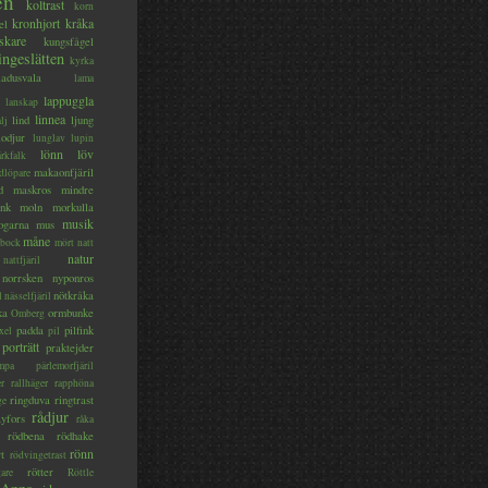
en
koltrast
korn
kronhjort
kråka
el
skare
kungsfågel
ingeslätten
kyrka
ladusvala
lama
lappuggla
lanskap
linnea
lind
ljung
lj
lodjur
lunglav
lupin
lönn
löv
ärkfalk
makaonfjäril
dlöpare
d
maskros
mindre
nk
moln
morkulla
musik
ogarna
mus
måne
bock
mört
natt
natur
nattfjäril
norrsken
nyponros
nötkråka
l
nässelfjäril
ka
ormbunke
Omberg
padda
pilfink
xel
pil
porträtt
praktejder
mpa
pärlemorfjäril
er
rallhäger
rapphöna
ringduva
ringtrast
ge
rådjur
yfors
råka
rödbena
rödhake
rönn
rt
rödvingetrast
rötter
gare
Röttle