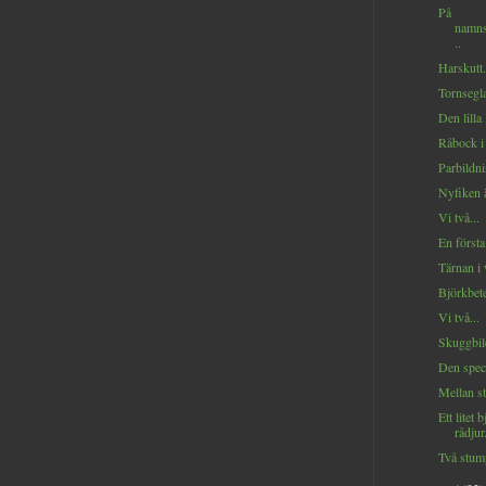
På
namns
..
Harskutt.
Tornsegla
Den lilla 
Råbock i 
Parbildni
Nyfiken ä
Vi två...
En första 
Tärnan i 
Björkbete
Vi två...
Skuggbild
Den speci
Mellan s
Ett litet 
rådjur.
Två stump