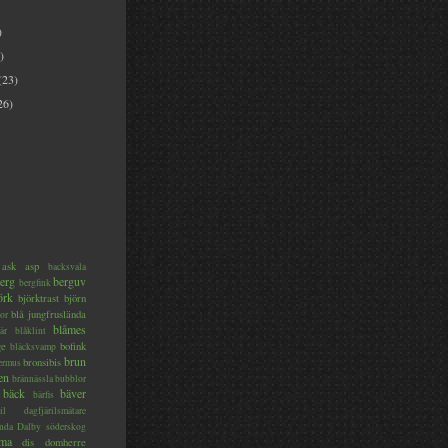
)
)
(23)
26)
ask
asp
backsvala
erg
berguv
bergfink
örk
björktrast
björn
blå jungfruslända
or
blåmes
är
blåklint
ge
bofink
bläcksvamp
brun
bronsibis
dermus
en
brännässla
bubblor
bäck
bäver
bärfis
il
dagfjärilsmätare
nda
Dalby söderskog
ma
dis
domherre