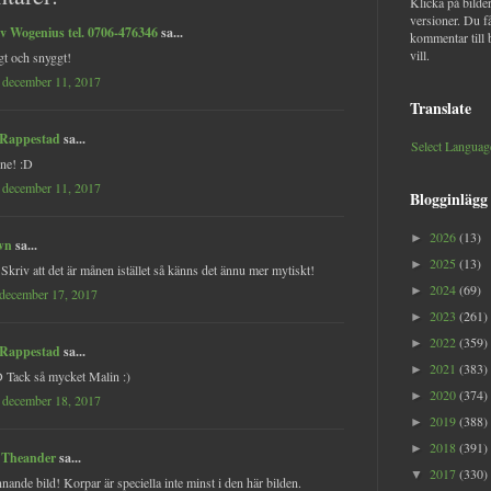
Klicka på bilder
versioner. Du f
v Wogenius tel. 0706-476346
sa...
kommentar till 
vill.
gt och snyggt!
 december 11, 2017
Translate
 Rappestad
sa...
Select Languag
ne! :D
 december 11, 2017
Blogginlägg
2026
(13)
►
wn
sa...
2025
(13)
►
 Skriv att det är månen istället så känns det ännu mer mytiskt!
2024
(69)
►
 december 17, 2017
2023
(261)
►
2022
(359)
►
 Rappestad
sa...
2021
(383)
►
 Tack så mycket Malin :)
2020
(374)
►
 december 18, 2017
2019
(388)
►
2018
(391)
►
 Theander
sa...
2017
(330)
▼
nnande bild! Korpar är speciella inte minst i den här bilden.