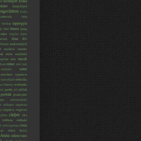
kronhjort
kråka
el
skare
kungsfågel
ingeslätten
kyrka
ladusvala
lama
lappuggla
lanskap
linnea
lind
ljung
lj
lodjur
lunglav
lupin
lönn
löv
ärkfalk
makaonfjäril
dlöpare
d
maskros
mindre
nk
moln
morkulla
musik
ogarna
mus
måne
bock
mört
natt
natur
nattfjäril
norrsken
nyponros
nötkråka
l
nässelfjäril
ka
ormbunke
Omberg
padda
pilfink
xel
pil
porträtt
praktejder
mpa
pärlemorfjäril
er
rallhäger
rapphöna
ringduva
ringtrast
ge
rådjur
yfors
råka
rödbena
rödhake
rönn
rt
rödvingetrast
rötter
gare
Röttle
 Anna
sidensvans
jö