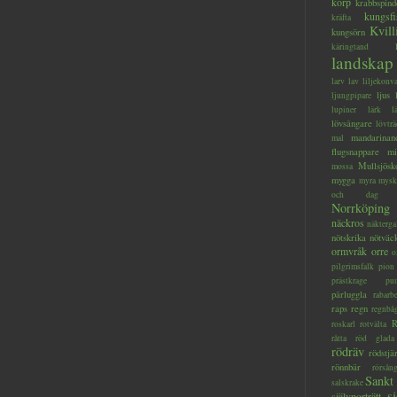
korp
krabbspind
kungsfi
kräfta
Kvill
kungsörn
käringtand
landskap
larv
lav
liljekonva
ljus
ljungpipare
lupiner
lärk
l
lövsångare
lövträ
mandarinan
mal
flugsnappare
mi
Mullsjösk
mossa
mygga
myra
mysk
och dag
Norrköping
näckros
näkterga
nötskrika
nötväc
ormvråk
orre
o
pilgrimsfalk
pion
prästkrage
pu
pärluggla
rabarb
raps
regn
regnbå
R
roskarl
rotvälta
råtta
röd glada
rödräv
rödstjä
rönnbär
rörsån
Sankt
salskrake
s
självporträtt