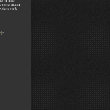
na för större
år gärna skriva en
bilderna, om du
e
▼