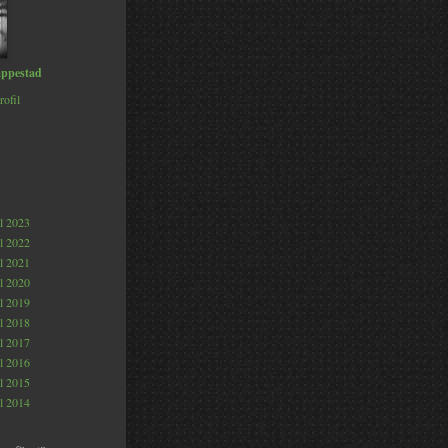
ppestad
rofil
al 2023
al 2022
al 2021
al 2020
al 2019
al 2018
al 2017
al 2016
al 2015
al 2014