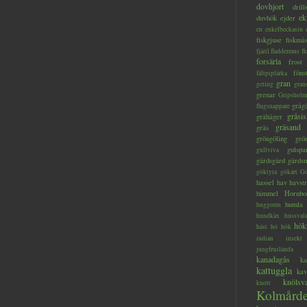
dovhjort
dril
ek
duvhök
ejder
en
enkelbeckasin
fiskgjuse
fiskmå
fjäril
fladdermus
fl
forsärla
frost
föns
fältpiplärka
gran
geting
gran
grenar
Gripsholm
gråg
flugsnappare
gråsis
gråhäger
gräsand
gräs
gröngöling
grö
gulspa
gullviva
gärdsgård
gärds
göktyta
gökärt
Gö
hassel
hav
havstr
himmel
Hornbo
humla
huggorm
hundkäx
hussval
hök
häst
hö
hök
indian
insekt
jungfruslända
kanadagås
ka
kattuggla
kav
knölsv
knott
Kolmård