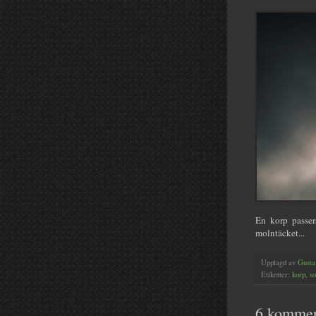
En korp passer
molntäcket...
Upplagd av
Gusta
Etiketter:
korp
,
so
6 kommen