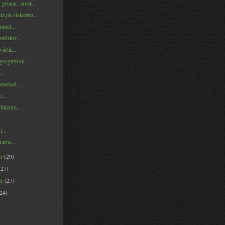
grenar, lavar...
ta på siskorna...
met...
mörker...
årlik...
ssymfoni...
..
menad...
...
jubileum...
.
...
narna...
er
(29)
(27)
er
(27)
(24)