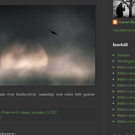
Gustav Ra
Visa hela min p
Innehåll
Startsida
Om bloggen
Bilder i urv
Bilder i urv
Bilder i urv
Bilder i urv
Bilder i urv
ade över himlavalvet, samtidigt som solen bröt genom
Bilder i urv
Bilder i urv
Bilder i urv
v Rappestad
kl.
måndag, december 11, 2017
Bilder i urv
l
Bilder i urv
tarer: