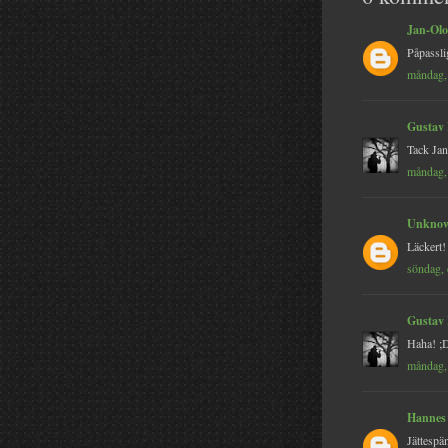
Jan-Olo
Påpassli
måndag,
Gustav
Tack Jan
måndag,
Unkno
Läckert!
söndag,
Gustav
Haha! ;D
måndag,
Hannes
Jättespä