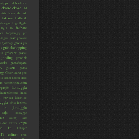
lsnäppa
dubbeltrast
ekorre
ekoxe
eld
fasan
entita
film
fisk
s
fisktärna
fjällvråk
fluga
flygfä
odsångare
fälthare
fågel
får
ter
förgätmigej
get
grav
sångare
gravand
grotta
s hjorthage
grå
gråhakedopping
ås
ka
gråsparv
gråsäl
grävling
grönfink
nsiska
grönsångare
rv
gulärla
gädda
myg
Gästrikland
gök
ta kanal
hallon
halo
ut
havsörn
havsöring
hornuggla
rgasjön
humleblomster
hund
a
husvagn
hämpling
uggla
höna
igelkott
is
jorduggla
kaja
kalhygge
nin
katt
kastanj
knipa
eldun
klöver
an
ko
kohäger
en
koltrast
korn