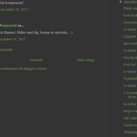
decemb
▼
fint komponerat!
Dåtid, nut
 december 18, 2017
Gott Nyt
December
 Rappestad
sa...
Isvärldar
ck Hannes! Håller med dig, korpar är speciella... :)
Älgparet 
december 19, 2017
Inre land
ommentar
Isvärldar 
Omväg til
Startsida
Äldre inlägg
God Jul!
ommentarer till inlägget (Atom)
Isvärldar 
Flyktbild.
Isvärldar 
I skymni
till liv.
Isvärldar 
Högt ova
Likt stjä
Vacker to
Träddung