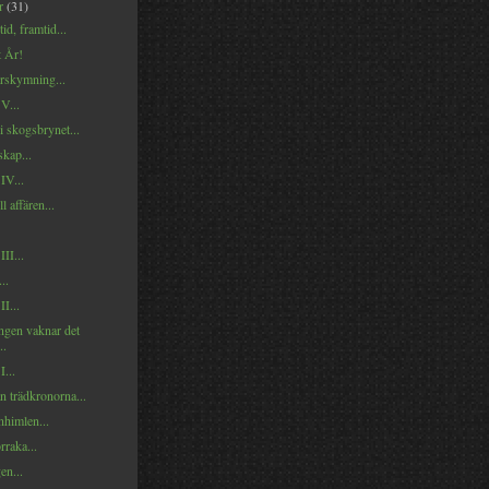
er
(31)
id, framtid...
t År!
skymning...
 V...
i skogsbrynet...
skap...
IV...
l affären...
III...
..
II...
ngen vaknar det
..
I...
n trädkronorna...
rnhimlen...
rraka...
en...