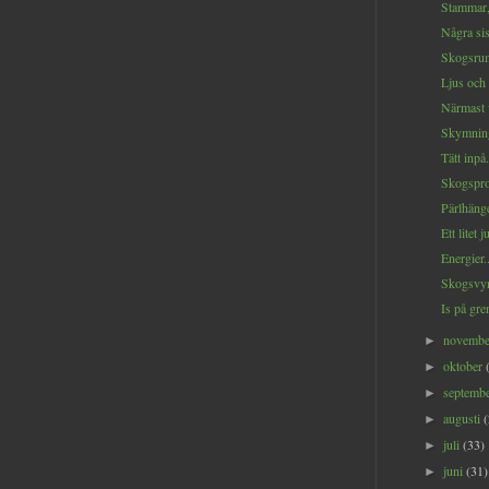
Stammar, 
Några sis
Skogsrum
Ljus och 
Närmast v
Skymning
Tätt inpå.
Skogspro
Pärlhänge
Ett litet 
Energier..
Skogsvyn
Is på gre
novemb
►
oktober
►
septemb
►
augusti
►
juli
(33)
►
juni
(31)
►