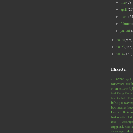
maj
(28)
►
april
(26
►
mars
(25
►
februari
►
januari
(
►
2016
(309)
►
2015
(257)
►
2014
(131)
►
Etiketter
annat
al
apel
b
baldersbrå
bark
bj
bil
bi
bitbock
blogg
blad
blomm
blå kärrhök
blåb
blåsippa
blåvin
bok
Brandts flad
kärrhök
Bråvik
buskskvätta
båt
citat
citronfjär
daggmask
dagslä
dim
dansmygga