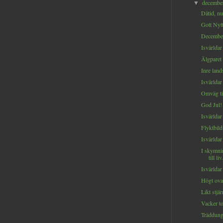
decemb
▼
Dåtid, nut
Gott Nyt
December
Isvärldar
Älgparet 
Inre land
Isvärldar 
Omväg til
God Jul!
Isvärldar 
Flyktbild.
Isvärldar 
I skymni
till liv.
Isvärldar 
Högt ova
Likt stjä
Vacker to
Träddung