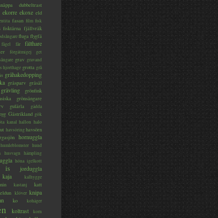
lsnäppa
dubbeltrast
ekorre
ekoxe
eld
fasan
entita
film
fisk
s
fisktärna
fjällvråk
fluga
flygfä
odsångare
fälthare
fågel
får
ter
förgätmigej
get
grav
sångare
gravand
grotta
s hjorthage
grå
gråhakedopping
ås
ka
gråsparv
gråsäl
grävling
grönfink
nsiska
grönsångare
rv
gulärla
gädda
myg
Gästrikland
gök
ta kanal
hallon
halo
ut
havsörn
havsöring
hornuggla
rgasjön
humleblomster
hund
a
husvagn
hämpling
uggla
höna
igelkott
is
jorduggla
kaja
kalhygge
nin
katt
kastanj
knipa
eldun
klöver
an
ko
kohäger
en
koltrast
korn