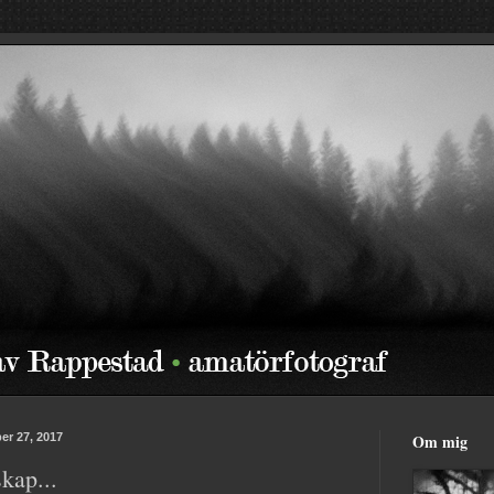
r 27, 2017
Om mig
skap...