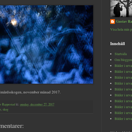
Gustav Ra
Visa hela min p
Innehåll
Startsida
Om bloggen
Bilder i urv
Bilder i urv
Bilder i urv
Bilder i urv
Bilder i urv
olmårdsskogen, november månad 2017.
Bilder i urv
Bilder i urv
v Rappestad
kl.
onsdag, december 27, 2017
Bilder i urv
p
,
skog
Bilder i urv
Bilder i urv
mentarer: