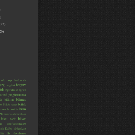
)
)
(23)
26)
ask
asp
backsvala
erg
berguv
bergfink
örk
björktrast
björn
blå jungfruslända
or
blåmes
är
blåklint
ge
bofink
bläcksvamp
brun
bronsibis
dermus
en
brännässla
bubblor
bäck
bäver
bärfis
il
dagfjärilsmätare
nda
Dalby söderskog
ma
dis
domherre