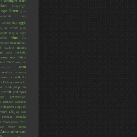
kronhjort
kråka
el
skare
kungsfågel
ingeslätten
kyrka
ladusvala
lama
lappuggla
lanskap
linnea
lind
ljung
lj
lodjur
lunglav
lupin
lönn
löv
ärkfalk
makaonfjäril
dlöpare
d
maskros
mindre
nk
moln
morkulla
musik
ogarna
mus
måne
bock
mört
natt
natur
nattfjäril
norrsken
nyponros
nötkråka
l
nässelfjäril
ka
ormbunke
Omberg
padda
pilfink
xel
pil
porträtt
praktejder
mpa
pärlemorfjäril
er
rallhäger
rapphöna
ringduva
ringtrast
ge
rådjur
yfors
råka
rödbena
rödhake
rönn
rt
rödvingetrast
rötter
gare
Röttle
 Anna
sidensvans
jö