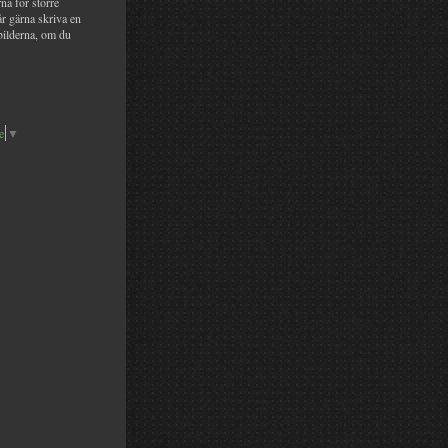
na för större
år gärna skriva en
bilderna, om du
e
▼