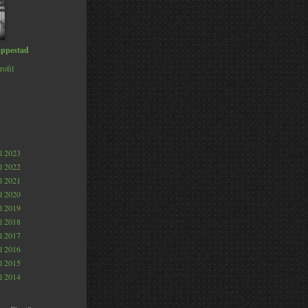
ppestad
rofil
al 2023
al 2022
al 2021
al 2020
al 2019
al 2018
al 2017
al 2016
al 2015
al 2014