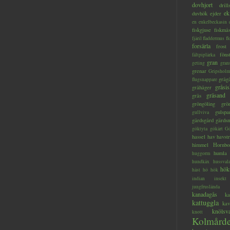
dovhjort
dril
ek
duvhök
ejder
en
enkelbeckasin
fiskgjuse
fiskmå
fjäril
fladdermus
fl
forsärla
frost
föns
fältpiplärka
gran
geting
gran
grenar
Gripsholm
gråg
flugsnappare
gråsis
gråhäger
gräsand
gräs
gröngöling
grö
gulspa
gullviva
gärdsgård
gärds
göktyta
gökärt
Gö
hassel
hav
havstr
himmel
Hornbo
humla
huggorm
hundkäx
hussval
hök
häst
hö
hök
indian
insekt
jungfruslända
kanadagås
ka
kattuggla
kav
knölsv
knott
Kolmård