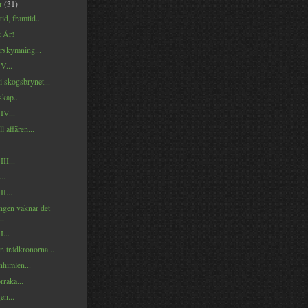
er
(31)
id, framtid...
t År!
skymning...
 V...
i skogsbrynet...
skap...
IV...
l affären...
III...
..
II...
ngen vaknar det
..
I...
n trädkronorna...
rnhimlen...
rraka...
en...