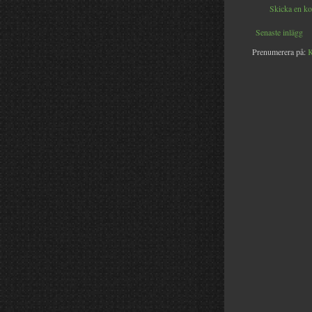
Skicka en k
Senaste inlägg
Prenumerera på:
K