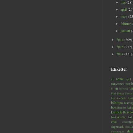
maj
(28)
►
april
(26
►
mars
(25
►
februari
►
januari
(
►
2016
(309)
►
2015
(257)
►
2014
(131)
►
Etiketter
annat
al
apel
b
baldersbrå
bark
bj
bil
bi
bitbock
blogg
blad
blomm
blå kärrhök
blåb
blåsippa
blåvin
bok
Brandts flad
kärrhök
Bråvik
buskskvätta
båt
citat
citronfjär
daggmask
dagslä
dim
dansmygga