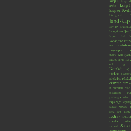
korp
krabbspind
kungsfi
kräfta
Kvill
kungsörn
käringtand
landskap
larv
lav
liljekonva
ljus
ljungpipare
lupiner
lärk
l
lövsångare
lövträ
mandarinan
mal
flugsnappare
mi
Mullsjösk
mossa
mygga
myra
mysk
och dag
Norrköping
näckros
näkterga
nötskrika
nötväc
ormvråk
orre
o
pilgrimsfalk
pion
prästkrage
pu
pärluggla
rabarb
raps
regn
regnbå
R
roskarl
rotvälta
råtta
röd glada
rödräv
rödstjä
rönnbär
rörsån
Sankt
salskrake
s
självporträtt