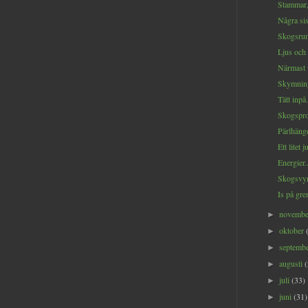
Stammar, 
Några sis
Skogsrum
Ljus och 
Närmast v
Skymning
Tätt inpå.
Skogspro
Pärlhänge
Ett litet 
Energier..
Skogsvyn
Is på gre
novemb
►
oktober
►
septemb
►
augusti
►
juli
(33)
►
juni
(31)
►