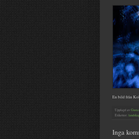
En bild från K
Upplagd av
Gusta
Etiketter:
landska
Inga kom