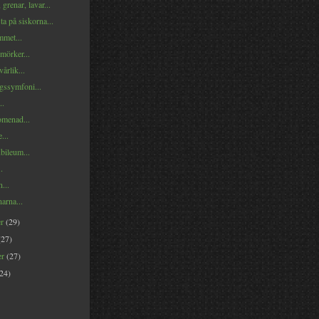
grenar, lavar...
ta på siskorna...
met...
mörker...
årlik...
ssymfoni...
..
menad...
...
jubileum...
.
...
narna...
er
(29)
(27)
er
(27)
(24)