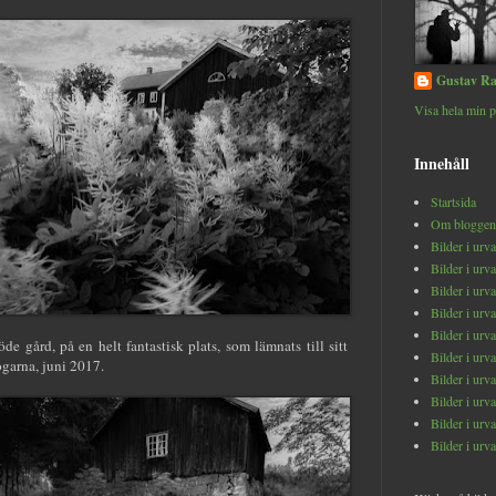
Gustav Ra
Visa hela min p
Innehåll
Startsida
Om bloggen
Bilder i urv
Bilder i urv
Bilder i urv
Bilder i urv
Bilder i urv
de gård, på en helt fantastisk plats, som lämnats till sitt
Bilder i urv
garna, juni 2017.
Bilder i urv
Bilder i urv
Bilder i urv
Bilder i urv