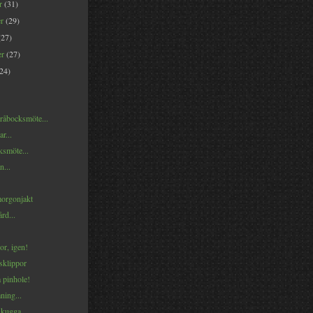
er
(31)
er
(29)
(27)
er
(27)
(24)
 råbocksmöte...
r...
ksmöte...
n...
orgonjakt
rd...
lor, igen!
sklippor
 pinhole!
ning...
skugga...