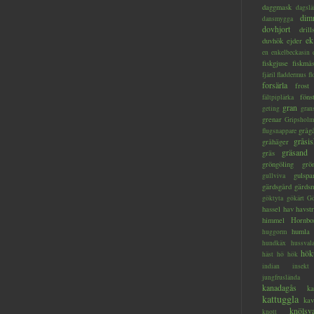
daggmask
dagslä
dim
dansmygga
dovhjort
dril
ek
duvhök
ejder
en
enkelbeckasin
fiskgjuse
fiskmå
fjäril
fladdermus
fl
forsärla
frost
föns
fältpiplärka
gran
geting
gran
grenar
Gripsholm
gråg
flugsnappare
gråsis
gråhäger
gräsand
gräs
gröngöling
grö
gulspa
gullviva
gärdsgård
gärds
göktyta
gökärt
Gö
hassel
hav
havstr
himmel
Hornbo
humla
huggorm
hundkäx
hussval
hök
häst
hö
hök
indian
insekt
jungfruslända
kanadagås
ka
kattuggla
kav
knölsv
knott