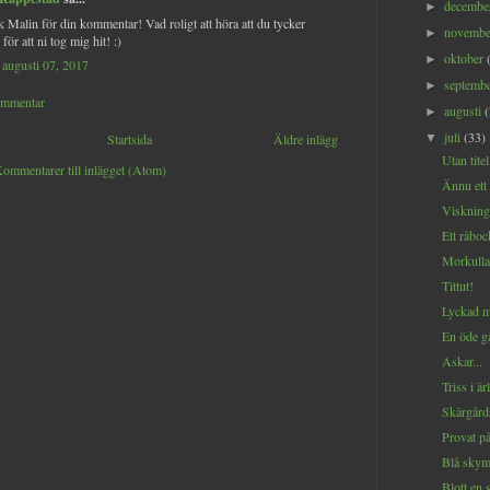
decemb
►
ck Malin för din kommentar! Vad roligt att höra att du tycker
novemb
►
k för att ni tog mig hit! :)
oktober
►
augusti 07, 2017
septemb
►
ommentar
augusti
►
juli
(33)
Startsida
Äldre inlägg
▼
Utan titel
ommentarer till inlägget (Atom)
Ännu ett
Viskninga
Ett råboc
Morkulla
Tittut!
Lyckad m
En öde gå
Askar...
Triss i är
Skärgård
Provat på
Blå skym
Blott en 