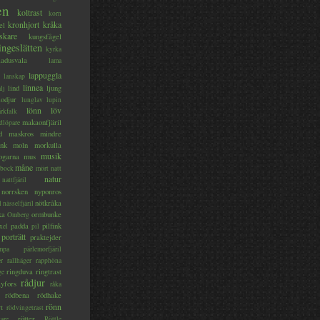
en
koltrast
korn
kronhjort
kråka
el
skare
kungsfågel
ingeslätten
kyrka
ladusvala
lama
lappuggla
lanskap
linnea
lind
ljung
lj
lodjur
lunglav
lupin
lönn
löv
ärkfalk
makaonfjäril
dlöpare
d
maskros
mindre
nk
moln
morkulla
musik
ogarna
mus
måne
bock
mört
natt
natur
nattfjäril
norrsken
nyponros
nötkråka
l
nässelfjäril
ka
ormbunke
Omberg
padda
pilfink
xel
pil
porträtt
praktejder
mpa
pärlemorfjäril
er
rallhäger
rapphöna
ringduva
ringtrast
ge
rådjur
yfors
råka
rödbena
rödhake
rönn
rt
rödvingetrast
rötter
gare
Röttle