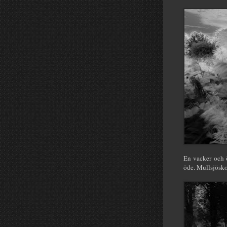
En vacker och ö
öde. Mullsjösko