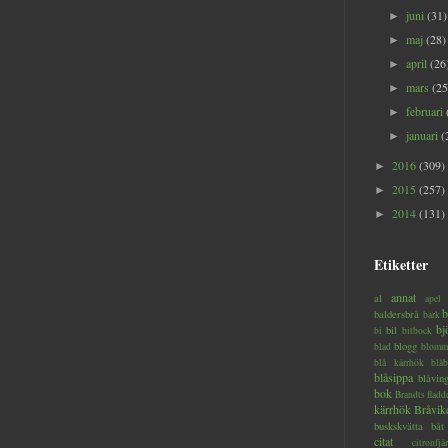
juni
(31)
►
maj
(28)
►
april
(26
►
mars
(25
►
februari
►
januari
(
►
2016
(309)
►
2015
(257)
►
2014
(131)
►
Etiketter
annat
al
apel
b
baldersbrå
bark
bj
bil
bi
bitbock
blogg
blad
blomm
blå kärrhök
blåb
blåsippa
blåvin
bok
Brandts flad
kärrhök
Bråvik
buskskvätta
båt
citat
citronfjär