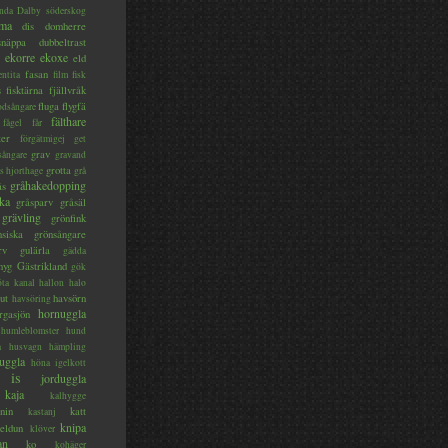
nda
Dalby söderskog
ma
dis
domherre
lsnäppa
dubbeltrast
ekorre
ekoxe
eld
fasan
entita
film
fisk
s
fisktärna
fjällvråk
fluga
flygfä
odsångare
fälthare
fågel
får
ter
förgätmigej
get
grav
sångare
gravand
grotta
s hjorthage
grå
gråhakedopping
ås
ka
gråsparv
gråsäl
grävling
grönfink
nsiska
grönsångare
rv
gulärla
gädda
myg
Gästrikland
gök
ta kanal
hallon
halo
ut
havsörn
havsöring
hornuggla
rgasjön
humleblomster
hund
a
husvagn
hämpling
uggla
höna
igelkott
is
jorduggla
kaja
kalhygge
nin
katt
kastanj
knipa
eldun
klöver
an
ko
kohäger