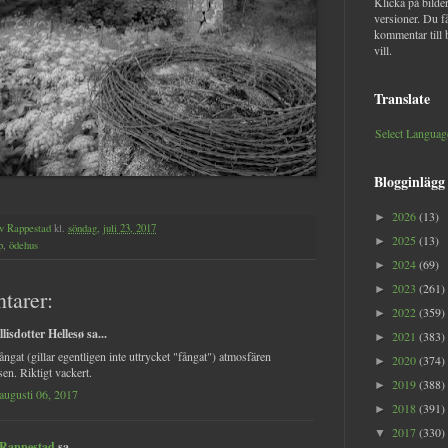
Klicka på bilder
versioner. Du f
kommentar till 
vill.
Translate
Select Languag
Blogginlägg
2026
(13)
►
v Rappestad
kl.
söndag, juli 23, 2017
2025
(13)
►
p
,
ödehus
2024
(69)
►
2023
(261)
►
tarer:
2022
(359)
►
lisdotter Hellesø sa...
2021
(383)
►
ångat (gillar egentligen inte uttrycket "fångat") atmosfären
2020
(374)
►
sen. Riktigt vackert.
2019
(388)
►
augusti 06, 2017
2018
(391)
►
2017
(330)
▼
 Rappestad
sa...