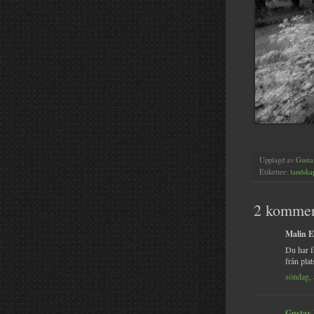
Upplagd av
Gusta
Etiketter:
landska
2 kommen
Malin El
Du har f
från plat
söndag, 
Gustav