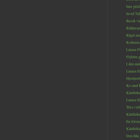
Inre glöd
Invid Tid
Besök vi
Rådjurspa
Råget me
Koltrastså
Linnea IV
Flykten 
I den mö
Linnea III
Hjortport
Ko med k
Kärrhöke
Linnea II.
Triss i är
Kärrhöken
En första
Kärrhöken
Den lilla 