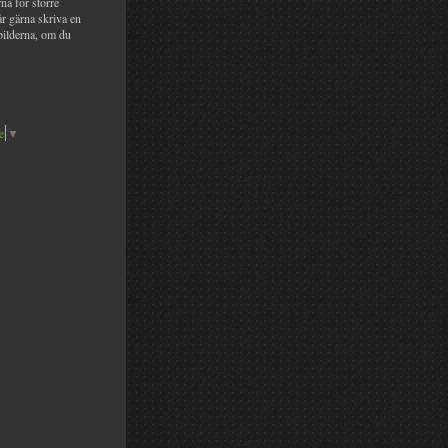
na för större
år gärna skriva en
bilderna, om du
e
▼