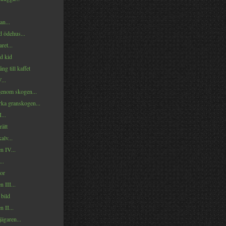
an...
d ödehus...
ret...
d kid
ng till kaffet
...
genom skogen...
rka granskogen...
...
rätt
alv...
n IV...
..
lor
 III...
 bild
 II...
jägaren...