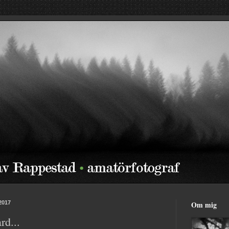
 2017
Om mig
rd...