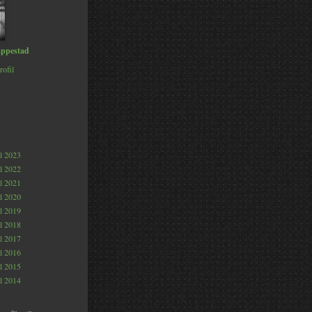
ppestad
rofil
al 2023
al 2022
al 2021
al 2020
al 2019
al 2018
al 2017
al 2016
al 2015
al 2014