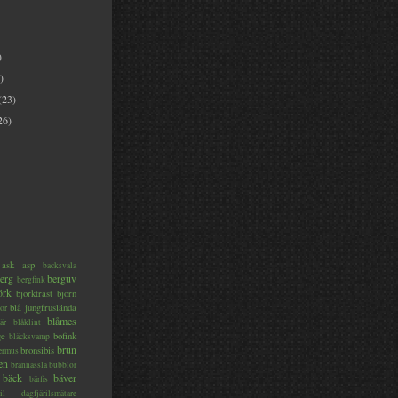
)
)
(23)
26)
ask
asp
backsvala
erg
berguv
bergfink
örk
björktrast
björn
blå jungfruslända
or
blåmes
är
blåklint
ge
bofink
bläcksvamp
brun
bronsibis
dermus
en
brännässla
bubblor
bäck
bäver
bärfis
il
dagfjärilsmätare