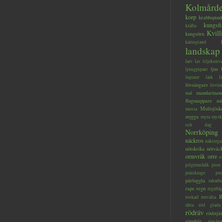
Kolmård
korp
krabbspind
kungsfi
kräfta
Kvill
kungsörn
käringtand
landskap
larv
lav
liljekonva
ljus
ljungpipare
lupiner
lärk
l
lövsångare
lövträ
mandarinan
mal
flugsnappare
mi
Mullsjösk
mossa
mygga
myra
mysk
och dag
Norrköping
näckros
näkterga
nötskrika
nötväc
ormvråk
orre
o
pilgrimsfalk
pion
prästkrage
pu
pärluggla
rabarb
raps
regn
regnbå
R
roskarl
rotvälta
råtta
röd glada
rödräv
rödstjä
rönnbär
rörsån