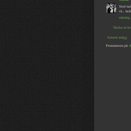
Stort ta
så... tac
måndag, 
Skicka en k
Senaste inlägg
Prenumerera på:
K