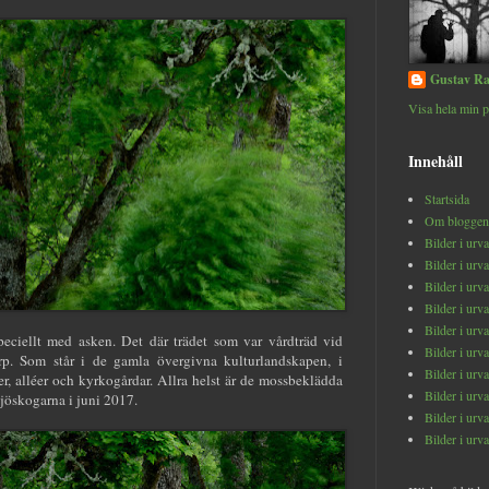
Gustav Ra
Visa hela min p
Innehåll
Startsida
Om bloggen
Bilder i urv
Bilder i urv
Bilder i urv
Bilder i urv
Bilder i urv
peciellt med asken. Det där trädet som var vårdträd vid
Bilder i urv
p. Som står i de gamla övergivna kulturlandskapen, i
Bilder i urv
, alléer och kyrkogårdar. Allra helst är de mossbeklädda
Bilder i urv
sjöskogarna i juni 2017.
Bilder i urv
Bilder i urv