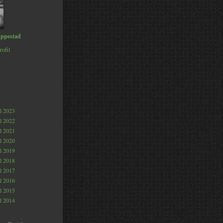
ppestad
rofil
al 2023
al 2022
al 2021
al 2020
al 2019
al 2018
al 2017
al 2016
al 2015
al 2014