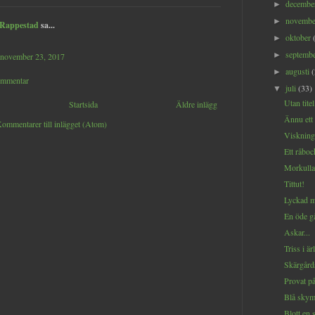
decemb
►
novemb
►
 Rappestad
sa...
oktober
►
septemb
►
 november 23, 2017
augusti
►
ommentar
juli
(33)
▼
Utan titel
Startsida
Äldre inlägg
Ännu ett
ommentarer till inlägget (Atom)
Viskninga
Ett råboc
Morkulla
Tittut!
Lyckad m
En öde gå
Askar...
Triss i är
Skärgård
Provat på
Blå skym
Blott en 