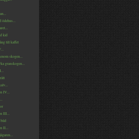
an...
d ödehus...
ret...
d kid
ng till kaffet
...
genom skogen...
rka granskogen...
...
rätt
alv...
n IV...
..
lor
 III...
 bild
 II...
jägaren...