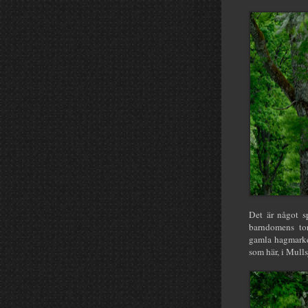
Det är något s
barndomens tor
gamla hagmarker
som här, i Mull