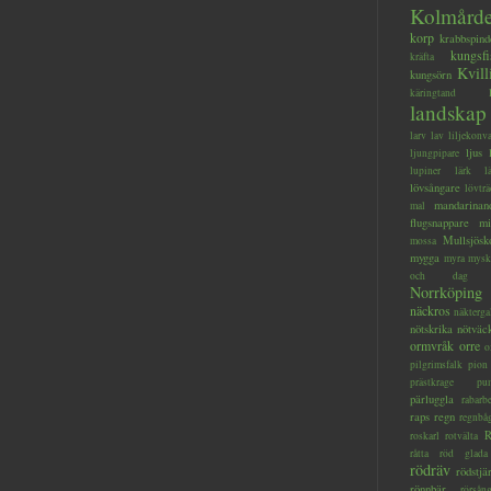
Kolmård
korp
krabbspind
kungsfi
kräfta
Kvill
kungsörn
käringtand
landskap
larv
lav
liljekonva
ljus
ljungpipare
lupiner
lärk
l
lövsångare
lövträ
mandarinan
mal
flugsnappare
mi
Mullsjösk
mossa
mygga
myra
mysk
och dag
Norrköping
näckros
näkterga
nötskrika
nötväc
ormvråk
orre
o
pilgrimsfalk
pion
prästkrage
pu
pärluggla
rabarb
raps
regn
regnbå
R
roskarl
rotvälta
råtta
röd glada
rödräv
rödstjä
rönnbär
rörsån