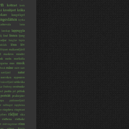
en
koltrast
korn
kronhjort
kråka
el
skare
kungsfågel
ingeslätten
kyrka
ladusvala
lama
lappuggla
lanskap
linnea
lind
ljung
lj
lodjur
lunglav
lupin
lönn
löv
ärkfalk
makaonfjäril
dlöpare
d
maskros
mindre
nk
moln
morkulla
musik
ogarna
mus
måne
bock
mört
natt
natur
nattfjäril
norrsken
nyponros
nötkråka
l
nässelfjäril
ka
ormbunke
Omberg
padda
pilfink
xel
pil
porträtt
praktejder
mpa
pärlemorfjäril
er
rallhäger
rapphöna
ringduva
ringtrast
ge
rådjur
yfors
råka
rödbena
rödhake
rönn
rt
rödvingetrast
rötter
gare
Röttle