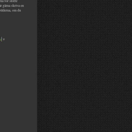
na för större
år gärna skriva en
bilderna, om du
e
▼