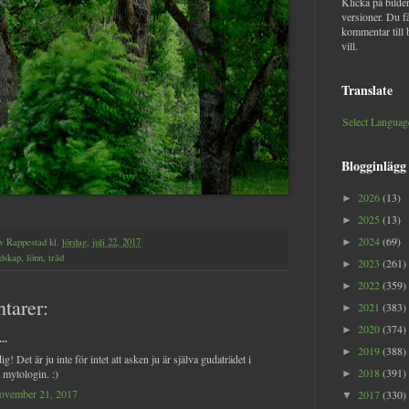
Klicka på bilder
versioner. Du f
kommentar till 
vill.
Translate
Select Languag
Blogginlägg
2026
(13)
►
2025
(13)
►
2024
(69)
v Rappestad
kl.
lördag, juli 22, 2017
►
dskap
,
lönn
,
träd
2023
(261)
►
2022
(359)
►
tarer:
2021
(383)
►
2020
(374)
►
..
2019
(388)
►
ig! Det är ju inte för intet att asken ju är själva gudaträdet i
2018
(391)
 mytologin. :)
►
november 21, 2017
2017
(330)
▼