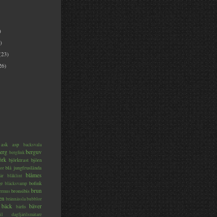
)
)
(23)
26)
ask
asp
backsvala
erg
berguv
bergfink
örk
björktrast
björn
blå jungfruslända
or
blåmes
är
blåklint
ge
bofink
bläcksvamp
brun
bronsibis
dermus
en
brännässla
bubblor
bäck
bäver
bärfis
il
dagfjärilsmätare