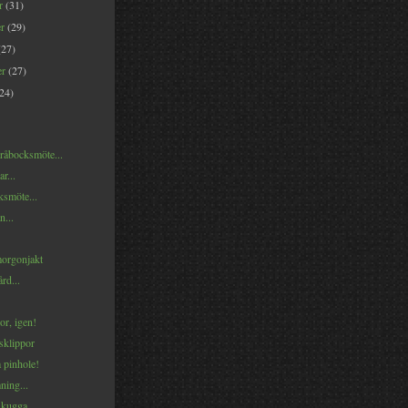
er
(31)
er
(29)
(27)
er
(27)
(24)
 råbocksmöte...
r...
ksmöte...
n...
orgonjakt
rd...
lor, igen!
sklippor
 pinhole!
ning...
skugga...