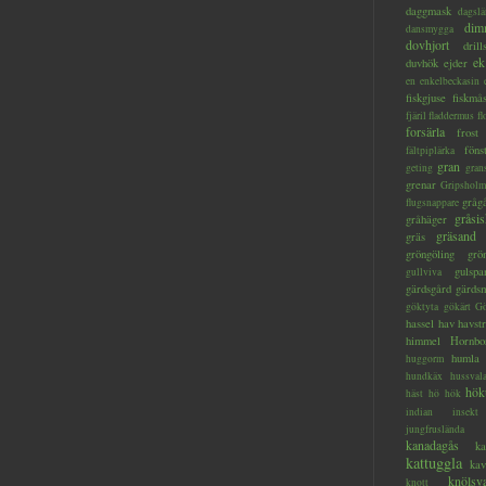
daggmask
dagslä
dim
dansmygga
dovhjort
dril
ek
duvhök
ejder
en
enkelbeckasin
fiskgjuse
fiskmå
fjäril
fladdermus
fl
forsärla
frost
föns
fältpiplärka
gran
geting
gran
grenar
Gripsholm
gråg
flugsnappare
gråsis
gråhäger
gräsand
gräs
gröngöling
grö
gulspa
gullviva
gärdsgård
gärds
göktyta
gökärt
Gö
hassel
hav
havstr
himmel
Hornbo
humla
huggorm
hundkäx
hussval
hök
häst
hö
hök
indian
insekt
jungfruslända
kanadagås
ka
kattuggla
kav
knölsv
knott