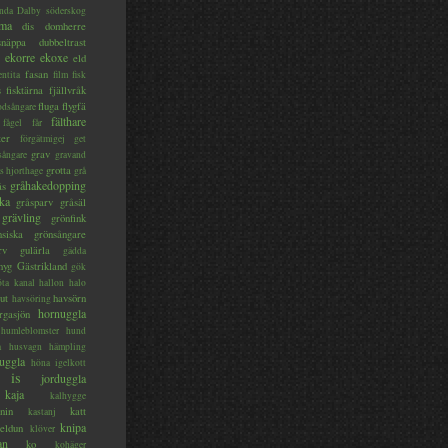
nda
Dalby söderskog
ma
dis
domherre
lsnäppa
dubbeltrast
ekorre
ekoxe
eld
fasan
entita
film
fisk
s
fisktärna
fjällvråk
fluga
flygfä
odsångare
fälthare
fågel
får
ter
förgätmigej
get
grav
sångare
gravand
grotta
s hjorthage
grå
gråhakedopping
ås
ka
gråsparv
gråsäl
grävling
grönfink
nsiska
grönsångare
rv
gulärla
gädda
myg
Gästrikland
gök
ta kanal
hallon
halo
ut
havsörn
havsöring
hornuggla
rgasjön
humleblomster
hund
a
husvagn
hämpling
uggla
höna
igelkott
is
jorduggla
kaja
kalhygge
nin
katt
kastanj
knipa
eldun
klöver
an
ko
kohäger