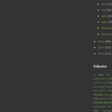
juni
(31)
►
maj
(28)
►
april
(26
►
mars
(25
►
februari
►
januari
(
►
2016
(309)
►
2015
(257)
►
2014
(131)
►
Etiketter
annat
al
apel
b
baldersbrå
bark
bj
bil
bi
bitbock
blogg
blad
blomm
blå kärrhök
blåb
blåsippa
blåvin
bok
Brandts flad
kärrhök
Bråvik
buskskvätta
båt
citat
citronfjär