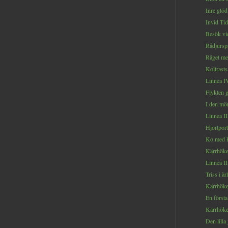
Inre glöd
Invid Tid
Besök vi
Rådjurspa
Råget me
Koltrastså
Linnea IV
Flykten 
I den mö
Linnea III
Hjortport
Ko med k
Kärrhöke
Linnea II.
Triss i är
Kärrhöken
En första
Kärrhöken
Den lilla 