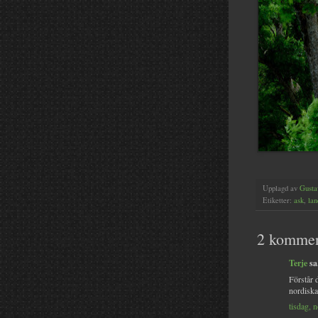
Upplagd av
Gusta
Etiketter:
ask
,
lan
2 kommen
Terje
sa.
Förstår d
nordiska
tisdag, 