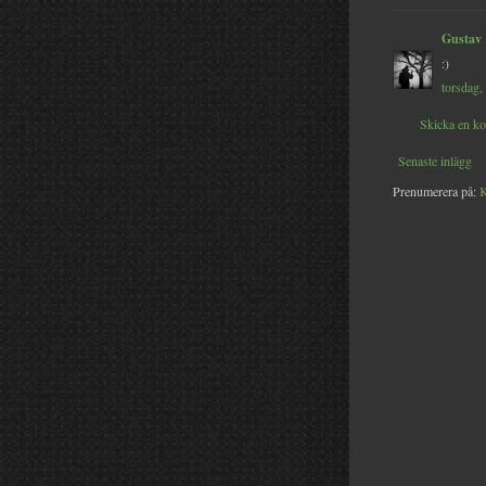
Gustav
:)
torsdag,
Skicka en k
Senaste inlägg
Prenumerera på:
K