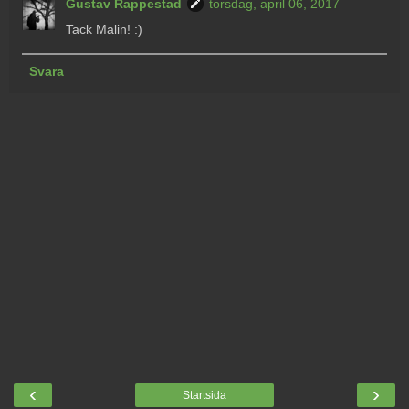
Gustav Rappestad
torsdag, april 06, 2017
Tack Malin! :)
Svara
‹
›
Startsida