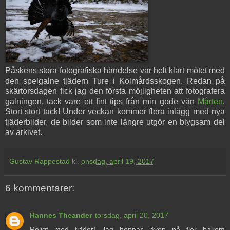
Påskens stora fotografiska händelse var helt klart mötet med
den spelgalne tjädern Ture i Kolmårdsskogen. Redan på
skärtorsdagen fick jag den första möjligheten att fotografera
galningen, tack vare ett fint tips från min gode vän
Mårten
.
Stort stort tack! Under veckan kommer flera inlägg med nya
tjäderbilder, de bilder som inte längre utgör en blygsam del
av arkivet.
Gustav Rappestad
kl.
onsdag, april 19, 2017
6 kommentarer:
Hannes Theander
torsdag, april 20, 2017
Roligt med tjäder! Jag hoppas även på fler bakom