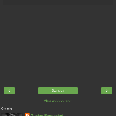
‹
›
Startsida
Visa webbversion
Om mig
Gustav Rappestad