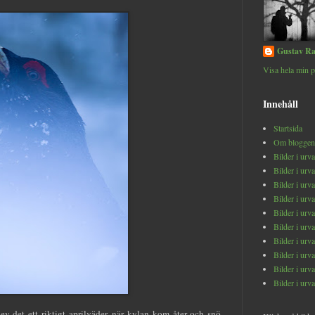
Gustav Ra
Visa hela min p
Innehåll
Startsida
Om bloggen
Bilder i urv
Bilder i urv
Bilder i urv
Bilder i urv
Bilder i urv
Bilder i urv
Bilder i urv
Bilder i urv
Bilder i urv
Bilder i urv
ev det ett riktigt aprilväder, när kylan kom åter och snö