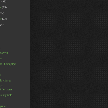
er
(31)
er
(29)
(27)
er
(27)
(24)
)
vartvitt
en
r i bråddjupet
äd
dovhjortar
r i
rdsskogen
tat älgmöte
ografer!