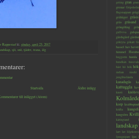
gran
geting
gran
grenar
Gripsholm
gråg
flugsnappare
gråsis
gråhäger
gräsand
gräs
gröngöling
grö
gulspa
gullviva
gärdsgård
gärds
göktyta
gökärt
Gö
v Rappestad
kl.
söndag, april 23, 2017
hassel
hav
havstr
andskap
,
sjö
,
snö
,
tjäder
,
trana
,
älg
himmel
Hornbo
humla
huggorm
hundkäx
hussval
mentarer:
hök
häst
hö
hök
indian
insekt
ommentar
jungfruslända
kanadagås
ka
kattuggla
kav
Startsida
Äldre inlägg
knölsv
knott
ommentarer till inlägget (Atom)
Kolmård
korp
krabbspind
kungsfi
kräfta
Kvill
kungsörn
käringtand
landskap
larv
lav
liljekonva
ljus
ljungpipare