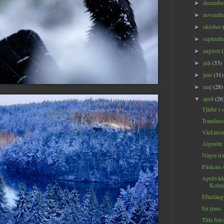
decemb
►
novemb
►
oktober
►
septemb
►
augusti
►
juli
(33)
►
juni
(31)
►
maj
(28)
►
april
(26
▼
Tjäder i s
Trandans
Vårkänslo
Älgmöte
Några tr
Påskens 
Aprilväde
Kolmå
Efterläng
En paus
Titta fot