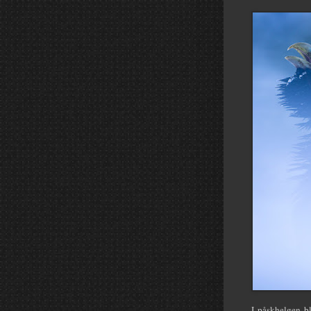
I påskhelgen bl