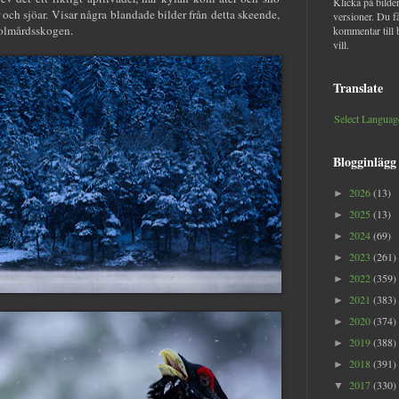
Klicka på bilder
 och sjöar. Visar några blandade bilder från detta skeende,
versioner. Du f
Kolmårdsskogen.
kommentar till 
vill.
Translate
Select Languag
Blogginlägg
2026
(13)
►
2025
(13)
►
2024
(69)
►
2023
(261)
►
2022
(359)
►
2021
(383)
►
2020
(374)
►
2019
(388)
►
2018
(391)
►
2017
(330)
▼