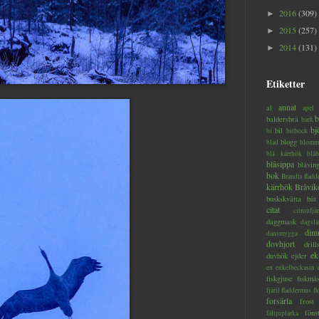
2016
(309)
►
2015
(257)
►
2014
(131)
►
Etiketter
annat
al
apel
b
baldersbrå
bark
bj
bil
bi
bitbock
blogg
blad
blomm
blå kärrhök
blåb
blåsippa
blåvin
bok
Brandts flad
kärrhök
Bråvik
buskskvätta
båt
citat
citronfjär
daggmask
dagslä
dim
dansmygga
dovhjort
dril
ek
duvhök
ejder
en
enkelbeckasin
fiskgjuse
fiskmå
fjäril
fladdermus
fl
forsärla
frost
föns
fältpiplärka