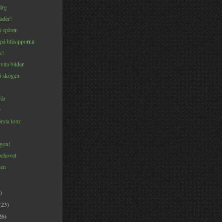
färg
jäder!
 spåren
på blåsipporna
k!
vita bilder
i skogen
vår
r
rsta lom!
gon!
behovet
en
)
(23)
26)