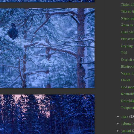
Tjäder i 
Titta en t
Någon på
Ännu en 
Glad pås
Fler svart
Gryning 
Träd
Svartvit 
Blåsippo
Vårens fö
I fallet
God mor
Kontroll
Drömkåk
Tranparet
mars
(25
►
februari
►
januari
(
►