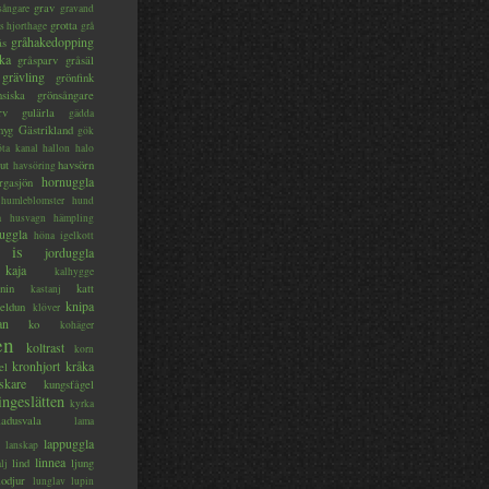
grav
sångare
gravand
grotta
s hjorthage
grå
gråhakedopping
ås
ka
gråsparv
gråsäl
grävling
grönfink
nsiska
grönsångare
rv
gulärla
gädda
myg
Gästrikland
gök
ta kanal
hallon
halo
ut
havsörn
havsöring
hornuggla
rgasjön
humleblomster
hund
a
husvagn
hämpling
uggla
höna
igelkott
is
jorduggla
kaja
kalhygge
nin
katt
kastanj
knipa
eldun
klöver
an
ko
kohäger
en
koltrast
korn
kronhjort
kråka
el
skare
kungsfågel
ingeslätten
kyrka
ladusvala
lama
lappuggla
lanskap
linnea
lind
ljung
lj
lodjur
lunglav
lupin