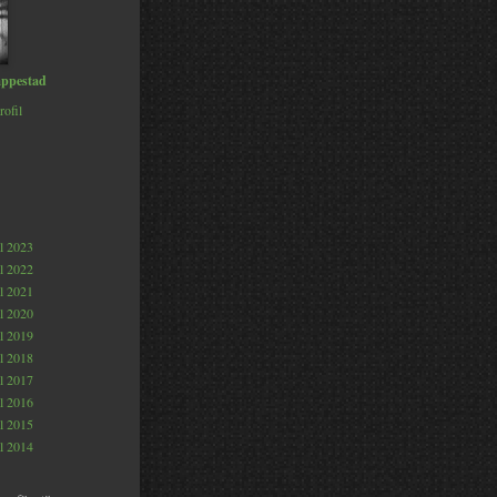
ppestad
rofil
al 2023
al 2022
al 2021
al 2020
al 2019
al 2018
al 2017
al 2016
al 2015
al 2014