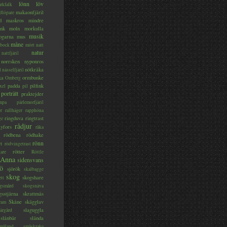
lönn
löv
ärkfalk
makaonfjäril
dlöpare
d
maskros
mindre
nk
moln
morkulla
musik
ogarna
mus
måne
bock
mört
natt
natur
nattfjäril
norrsken
nyponros
nötkråka
l
nässelfjäril
ka
ormbunke
Omberg
padda
pilfink
xel
pil
porträtt
praktejder
mpa
pärlemorfjäril
er
rallhäger
rapphöna
ringduva
ringtrast
ge
rådjur
yfors
råka
rödbena
rödhake
rönn
rt
rödvingetrast
rötter
gare
Röttle
 Anna
sidensvans
jö
sjörök
skalbagge
skog
skogshare
ett
gsmård
skogsnäva
gsstjärna
skrattmås
Skåne
skägglav
ram
slaguggla
ärgård
slånbär
slända
måland
småskrake