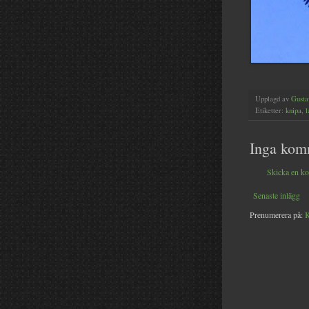
Upplagd av
Gusta
Etiketter:
knipa
,
l
Inga kom
Skicka en k
Senaste inlägg
Prenumerera på:
K