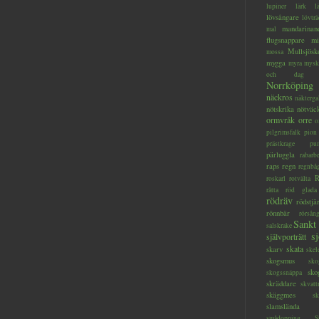
lupiner
lärk
l
lövsångare
lövträ
mandarinan
mal
flugsnappare
mi
Mullsjösk
mossa
mygga
myra
mysk
och dag
Norrköping
näckros
näkterga
nötskrika
nötväc
ormvråk
orre
o
pilgrimsfalk
pion
prästkrage
pu
pärluggla
rabarb
raps
regn
regnbå
R
roskarl
rotvälta
råtta
röd glada
rödräv
rödstjä
rönnbär
rörsån
Sankt
salskrake
s
självporträtt
skata
skarv
skel
skogsmus
sko
sko
skogssnäppa
skräddare
skvatt
skäggmes
sk
slamslända
smådopping
S