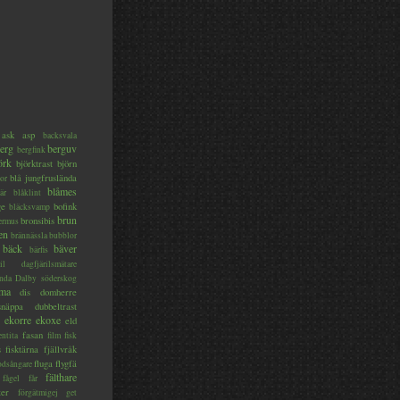
ask
asp
backsvala
erg
berguv
bergfink
örk
björktrast
björn
blå jungfruslända
or
blåmes
är
blåklint
ge
bofink
bläcksvamp
brun
bronsibis
dermus
en
brännässla
bubblor
bäck
bäver
bärfis
il
dagfjärilsmätare
nda
Dalby söderskog
ma
dis
domherre
lsnäppa
dubbeltrast
ekorre
ekoxe
eld
fasan
entita
film
fisk
s
fisktärna
fjällvråk
fluga
flygfä
odsångare
fälthare
fågel
får
ter
förgätmigej
get