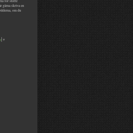
na för större
år gärna skriva en
bilderna, om du
e
▼