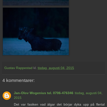
Gustav Rappestad
kl.
tisdag, augusti 04, 2015
4 kommentarer:
Jan-Olov Wogenius tel. 0706-476346
tisdag, augusti 04,
2015
Det var fasiken vad älgar det börjar dyka upp på flertal