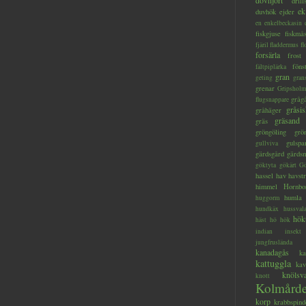
dovhjort
dril
ek
duvhök
ejder
en
enkelbeckasin
fiskgjuse
fiskmå
fjäril
fladdermus
fl
forsärla
frost
föns
fältpiplärka
gran
geting
gran
grenar
Gripsholm
gråg
flugsnappare
gråsis
gråhäger
gräsand
gräs
gröngöling
grö
gulspa
gullviva
gärdsgård
gärds
göktyta
gökärt
Gö
hassel
hav
havstr
himmel
Hornbo
humla
huggorm
hundkäx
hussval
hök
häst
hö
hök
indian
insekt
jungfruslända
kanadagås
ka
kattuggla
kav
knölsv
knott
Kolmård
korp
krabbspind