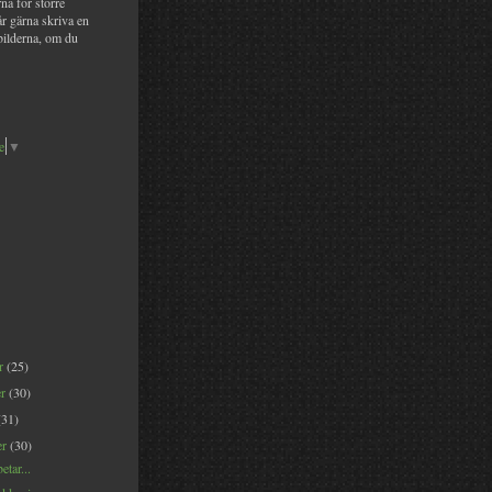
na för större
år gärna skriva en
bilderna, om du
e
▼
er
(25)
er
(30)
(31)
er
(30)
etar...