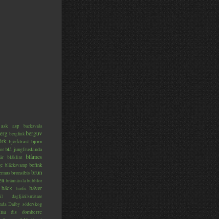
ask
asp
backsvala
erg
berguv
bergfink
örk
björktrast
björn
blå jungfruslända
or
blåmes
är
blåklint
ge
bofink
bläcksvamp
brun
bronsibis
dermus
en
brännässla
bubblor
bäck
bäver
bärfis
il
dagfjärilsmätare
nda
Dalby söderskog
ma
dis
domherre