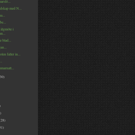
rslö...
dskap med N...
a...
e...
 älgmöte i
n...
 blad...
an...
en faller in...
..
mmarnatt...
(30)
)
)
(28)
31)