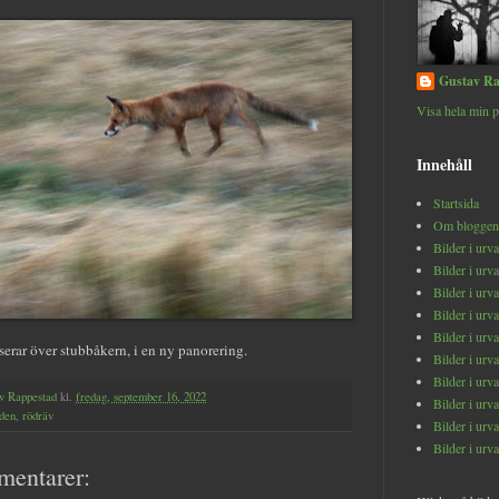
Gustav Ra
Visa hela min p
Innehåll
Startsida
Om bloggen
Bilder i urv
Bilder i urv
Bilder i urv
Bilder i urv
Bilder i urv
serar över stubbåkern, i en ny panorering.
Bilder i urv
Bilder i urv
v Rappestad
kl.
fredag, september 16, 2022
Bilder i urv
den
,
rödräv
Bilder i urv
Bilder i urv
mentarer: