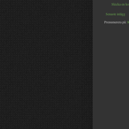
Skicka en k
Senaste inlägg
Prenumerera på:
K