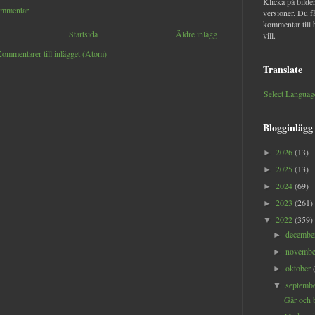
Klicka på bilder
ommentar
versioner. Du f
kommentar till 
Startsida
Äldre inlägg
vill.
ommentarer till inlägget (Atom)
Translate
Select Languag
Blogginlägg
2026
(13)
►
2025
(13)
►
2024
(69)
►
2023
(261)
►
2022
(359)
▼
decemb
►
novemb
►
oktober
►
septemb
▼
Går och b