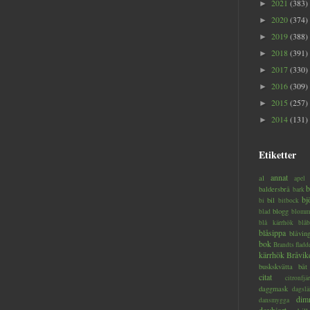
2021
(383)
►
2020
(374)
►
2019
(388)
►
2018
(391)
►
2017
(330)
►
2016
(309)
►
2015
(257)
►
2014
(131)
►
Etiketter
annat
al
apel
b
baldersbrå
bark
bj
bil
bi
bitbock
blogg
blad
blomm
blå kärrhök
blåb
blåsippa
blåvin
bok
Brandts flad
kärrhök
Bråvik
buskskvätta
båt
citat
citronfjär
daggmask
dagslä
dim
dansmygga