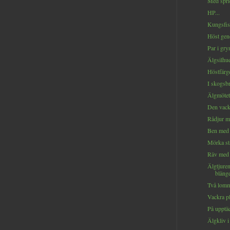
Med sprid
HP...
Kungsfis
Höst geno
Par i gry
Älgsilhuet
Höstfärg
I skogsbr
Älgmötet i
Den vackr
Rådjur me
Ben med t
Mörka st
Räv med r
Älgtjuren
blänge
Två lomm
Vackra pl
På upptäc
Älgkliv i