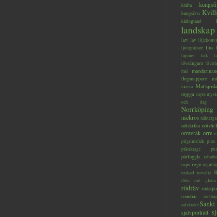
kungsfi
kräfta
Kvill
kungsörn
käringtand
landskap
larv
lav
liljekonva
ljus
ljungpipare
lupiner
lärk
l
lövsångare
lövträ
mandarinan
mal
flugsnappare
mi
Mullsjösk
mossa
mygga
myra
mysk
och dag
Norrköping
näckros
näkterga
nötskrika
nötväc
ormvråk
orre
o
pilgrimsfalk
pion
prästkrage
pu
pärluggla
rabarb
raps
regn
regnbå
R
roskarl
rotvälta
råtta
röd glada
rödräv
rödstjä
rönnbär
rörsån
Sankt
salskrake
s
självporträtt