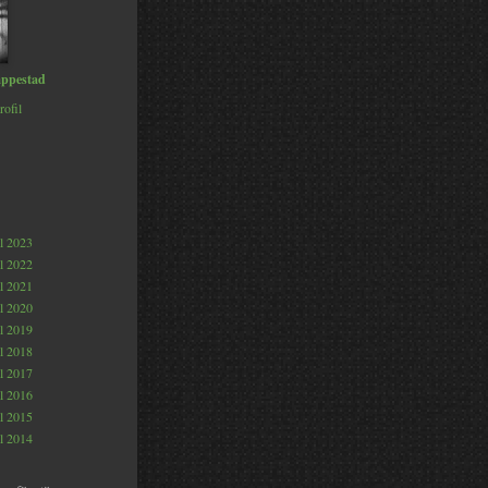
ppestad
rofil
al 2023
al 2022
al 2021
al 2020
al 2019
al 2018
al 2017
al 2016
al 2015
al 2014