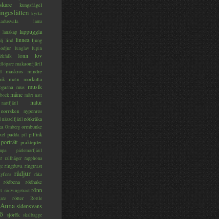
skare
kungsfågel
ingeslätten
kyrka
ladusvala
lama
lappuggla
lanskap
linnea
lind
ljung
lj
lodjur
lunglav
lupin
lönn
löv
ärkfalk
makaonfjäril
dlöpare
d
maskros
mindre
nk
moln
morkulla
musik
ogarna
mus
måne
bock
mört
natt
natur
nattfjäril
norrsken
nyponros
nötkråka
l
nässelfjäril
ka
ormbunke
Omberg
padda
pilfink
xel
pil
porträtt
praktejder
mpa
pärlemorfjäril
er
rallhäger
rapphöna
ringduva
ringtrast
ge
rådjur
yfors
råka
rödbena
rödhake
rönn
rt
rödvingetrast
rötter
gare
Röttle
 Anna
sidensvans
jö
sjörök
skalbagge