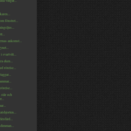
da vingar...
karen...
m fönstret...
ningsljus...
t...
ernas ankomst...
ynet...
 svartvitt...
a eken...
d rörelse...
aggar...
ammar...
örelse...
 står och
r...
ar...
atshjorten...
ktsfärd...
 dimman...