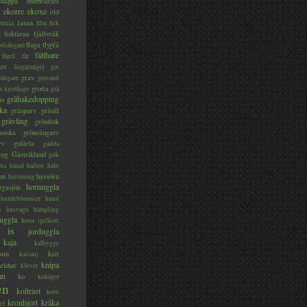
lsnäppa
dubbeltrast
ekorre
ekoxe
eld
fasan
entita
film
fisk
s
fisktärna
fjällvråk
fluga
flygfä
odsångare
fälthare
fågel
får
ter
förgätmigej
get
grav
sångare
gravand
grotta
s hjorthage
grå
gråhakedopping
ås
ka
gråsparv
gråsäl
grävling
grönfink
nsiska
grönsångare
rv
gulärla
gädda
myg
Gästrikland
gök
ta kanal
hallon
halo
ut
havsörn
havsöring
hornuggla
rgasjön
humleblomster
hund
a
husvagn
hämpling
uggla
höna
igelkott
is
jorduggla
kaja
kalhygge
nin
katt
kastanj
knipa
eldun
klöver
an
ko
kohäger
en
koltrast
korn
kronhjort
kråka
el