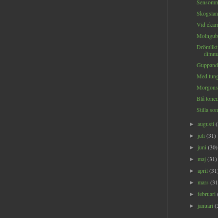
Sensomma
Skogslan
Vid ekarn
Molngubb
Drömlikt
dimma
Guppande
Med tung
Morgonsol
Blå toner.
Stilla so
augusti
►
juli
(31)
►
juni
(30)
►
maj
(31)
►
april
(31
►
mars
(31
►
februari
►
januari
(
►