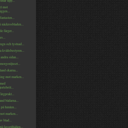
ittar upp...
l mot
äggen...
fantasten...
i näckrosbladen...
e färger...
es...
ugn och tystnad...
a kvällsbestyren...
 andra sidan...
morgonljuset...
and ekarna...
ing mot marken...
 med
ortsbröl...
ärgprakt...
and bådarna...
på himlen...
mot marken...
av blad...
på favorithällen...