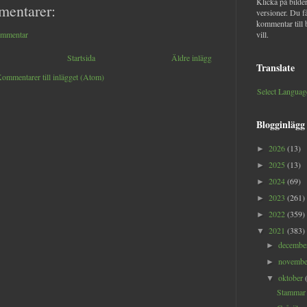
Klicka på bilder
mentarer:
versioner. Du f
kommentar till 
ommentar
vill.
Startsida
Äldre inlägg
Translate
ommentarer till inlägget (Atom)
Select Languag
Blogginlägg
2026
(13)
►
2025
(13)
►
2024
(69)
►
2023
(261)
►
2022
(359)
►
2021
(383)
▼
decemb
►
novemb
►
oktober
▼
Stammar b