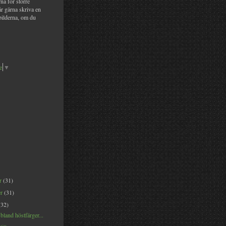
na för större
år gärna skriva en
bilderna, om du
e
▼
er
(31)
er
(31)
(32)
land höstfärger...