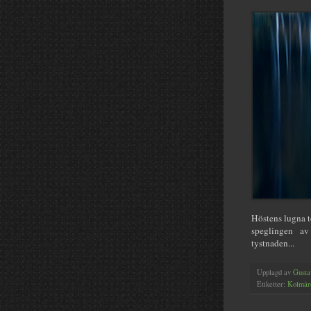
Höstens lugna t
speglingen av
tystnaden...
Upplagd av
Gusta
Etiketter:
Kolmår