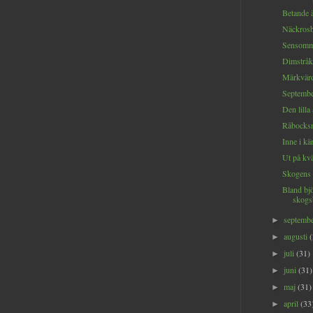
Betande ä
Näckrosb
Sensomma
Dimstråk
Märkvärd
September
Den lilla 
Råbocksm
Inne i kä
Ut på kväl
Skogens s
Bland bjö
skogsb
septemb
►
augusti
►
juli
(31)
►
juni
(31)
►
maj
(31)
►
april
(33
►