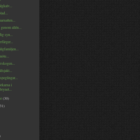
lgkalv...
lad...
rnatten...
 genom allén...
ig syn...
färger...
älgfamiljen...
öte...
rrskogen...
lsjakt...
peglingar...
rkarna i
rynet...
er
(30)
(31)
)