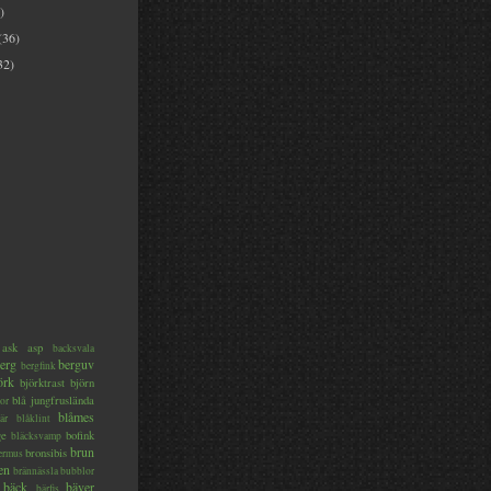
)
(36)
32)
ask
asp
backsvala
erg
berguv
bergfink
örk
björktrast
björn
blå jungfruslända
or
blåmes
är
blåklint
ge
bofink
bläcksvamp
brun
bronsibis
dermus
en
brännässla
bubblor
bäck
bäver
bärfis