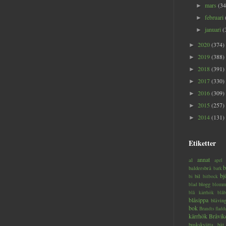
mars
(34
►
februari
►
januari
(
►
2020
(374)
►
2019
(388)
►
2018
(391)
►
2017
(330)
►
2016
(309)
►
2015
(257)
►
2014
(131)
►
Etiketter
annat
al
apel
b
baldersbrå
bark
bj
bil
bi
bitbock
blogg
blad
blomm
blå kärrhök
blåb
blåsippa
blåvin
bok
Brandts flad
kärrhök
Bråvik
buskskvätta
båt