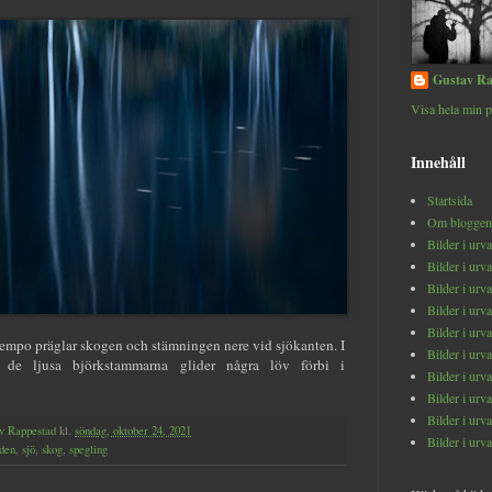
Gustav Ra
Visa hela min p
Innehåll
Startsida
Om bloggen
Bilder i urv
Bilder i urv
Bilder i urv
Bilder i urv
Bilder i urv
empo präglar skogen och stämningen nere vid sjökanten. I
Bilder i urv
 de ljusa björkstammarna glider några löv förbi i
Bilder i urv
Bilder i urv
Bilder i urv
v Rappestad
kl.
söndag, oktober 24, 2021
Bilder i urv
den
,
sjö
,
skog
,
spegling