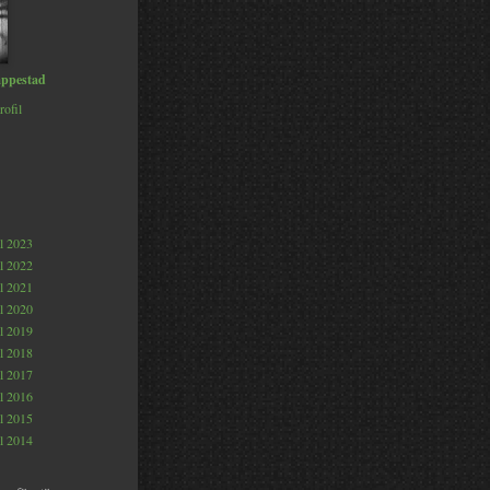
ppestad
rofil
al 2023
al 2022
al 2021
al 2020
al 2019
al 2018
al 2017
al 2016
al 2015
al 2014