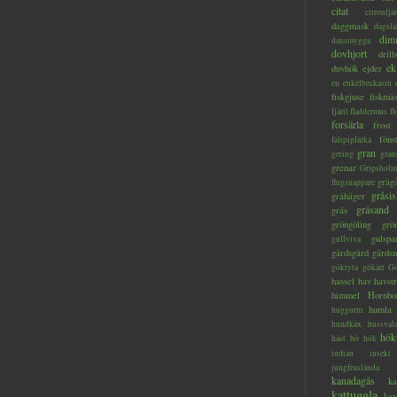
citat
citronfjär
daggmask
dagslä
dim
dansmygga
dovhjort
dril
ek
duvhök
ejder
en
enkelbeckasin
fiskgjuse
fiskmå
fjäril
fladdermus
fl
forsärla
frost
föns
fältpiplärka
gran
geting
gran
grenar
Gripsholm
gråg
flugsnappare
gråsis
gråhäger
gräsand
gräs
gröngöling
grö
gulspa
gullviva
gärdsgård
gärds
göktyta
gökärt
Gö
hassel
hav
havstr
himmel
Hornbo
humla
huggorm
hundkäx
hussval
hök
häst
hö
hök
indian
insekt
jungfruslända
kanadagås
ka
kattuggla
kav