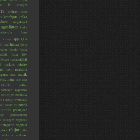
an
ko
kohäger
en
koltrast
korn
kronhjort
kråka
el
skare
kungsfågel
ingeslätten
kyrka
ladusvala
lama
lappuggla
lanskap
linnea
lind
ljung
lj
lodjur
lunglav
lupin
lönn
löv
ärkfalk
makaonfjäril
dlöpare
d
maskros
mindre
nk
moln
morkulla
musik
ogarna
mus
måne
bock
mört
natt
natur
nattfjäril
norrsken
nyponros
nötkråka
l
nässelfjäril
ka
ormbunke
Omberg
padda
pilfink
xel
pil
porträtt
praktejder
mpa
pärlemorfjäril
er
rallhäger
rapphöna
ringduva
ringtrast
ge
rådjur
yfors
råka
rödbena
rödhake