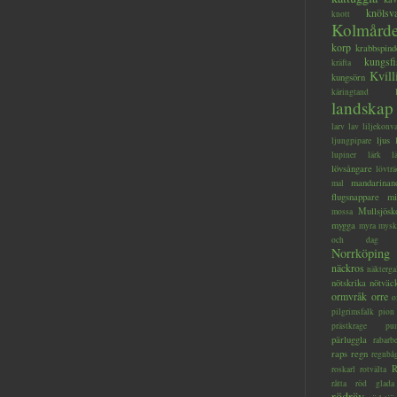
knölsv
knott
Kolmård
korp
krabbspind
kungsfi
kräfta
Kvill
kungsörn
käringtand
landskap
larv
lav
liljekonva
ljus
ljungpipare
lupiner
lärk
l
lövsångare
lövträ
mandarinan
mal
flugsnappare
mi
Mullsjösk
mossa
mygga
myra
mysk
och dag
Norrköping
näckros
näkterga
nötskrika
nötväc
ormvråk
orre
o
pilgrimsfalk
pion
prästkrage
pu
pärluggla
rabarb
raps
regn
regnbå
R
roskarl
rotvälta
råtta
röd glada
rödräv