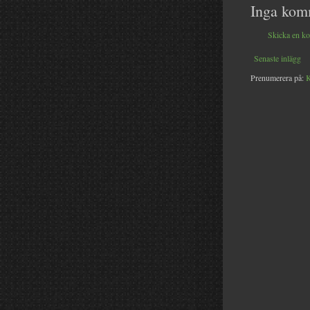
Inga kom
Skicka en k
Senaste inlägg
Prenumerera på:
K