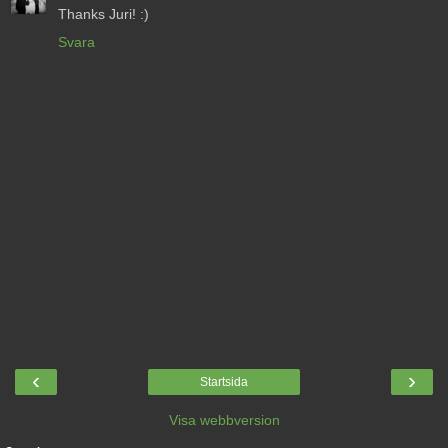
Thanks Juri! :)
Svara
‹
›
Startsida
Visa webbversion