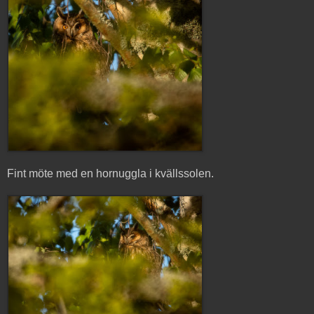
Fint möte med en hornuggla i kvällssolen.