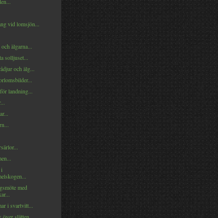
en...
ng vid lomsjön...
 och älgarna...
ta solljuset...
ådjur och älg...
rlomsbilder...
för landning...
...
r...
rn...
särlor...
en...
 i
lskogen...
gsmöte med
ar...
r i svartvitt...
över slätten...