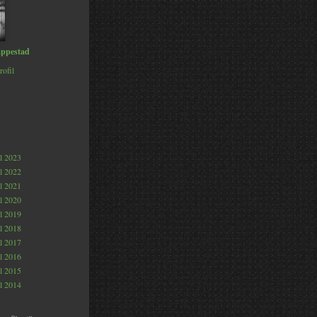
ppestad
rofil
al 2023
al 2022
al 2021
al 2020
al 2019
al 2018
al 2017
al 2016
al 2015
al 2014