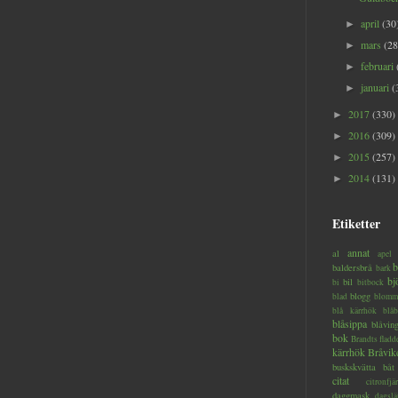
april
(30
►
mars
(28
►
februari
►
januari
(
►
2017
(330)
►
2016
(309)
►
2015
(257)
►
2014
(131)
►
Etiketter
annat
al
apel
b
baldersbrå
bark
bj
bil
bi
bitbock
blogg
blad
blomm
blå kärrhök
blåb
blåsippa
blåvin
bok
Brandts flad
kärrhök
Bråvik
buskskvätta
båt
citat
citronfjär
daggmask
dagslä