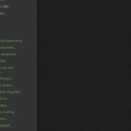
er
(28)
(31)
 på himlavalvet...
ningsmöte...
 morgonsol...
ält...
 steg mot
...
 berget...
d ekarna...
ens färgprakt...
h tre...
ling...
 svallvåg...
tion...
lgbild...