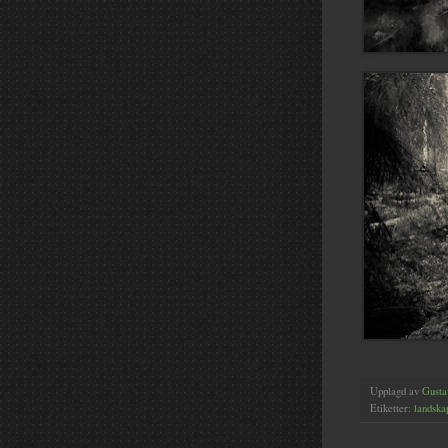
Upplagd av
Gusta
Etiketter:
landska