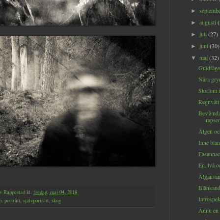
septemb
►
augusti
►
juli
(27)
►
juni
(30)
►
maj
(32)
▼
Guldfågel
Nära gry
Storlom i
Regnvått f
Bestämda
rapsen
Älgen och
Inne blan
Fasannack
En, två oc
Älgansam
Blänkande
v Rappestad
kl.
fredag, maj 04, 2018
Introspek
p
,
porträtt
,
självporträtt
,
skog
Ännu en ä