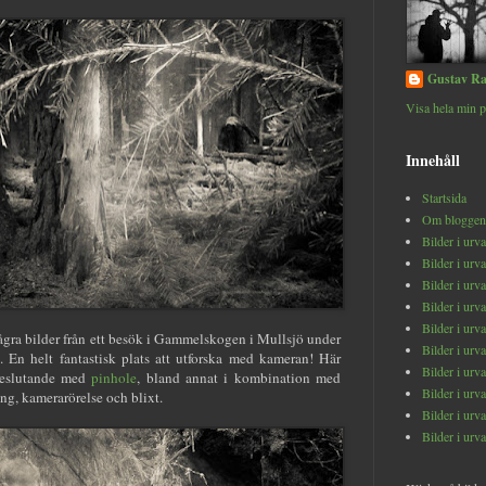
Gustav Ra
Visa hela min p
Innehåll
Startsida
Om bloggen
Bilder i urv
Bilder i urv
Bilder i urv
Bilder i urv
Bilder i urv
några bilder från ett besök i Gammelskogen i Mullsjö under
Bilder i urv
 En helt fantastisk plats att utforska med kameran! Här
Bilder i urv
teslutande med
pinhole
, bland annat i kombination med
Bilder i urv
g, kamerarörelse och blixt.
Bilder i urv
Bilder i urv