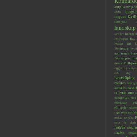
Kolmård
korp
krabbspind
kungsfi
kräfta
Kvill
kungsörn
käringtand
landskap
larv
lav
liljekonva
ljus
ljungpipare
lupiner
lärk
l
lövsångare
lövträ
mandarinan
mal
flugsnappare
mi
Mullsjösk
mossa
mygga
myra
mysk
och dag
Norrköping
näckros
näkterga
nötskrika
nötväc
ormvråk
orre
o
pilgrimsfalk
pion
prästkrage
pu
pärluggla
rabarb
raps
regn
regnbå
R
roskarl
rotvälta
råtta
röd glada
rödräv
rödstjä
rönnbär
rörsån