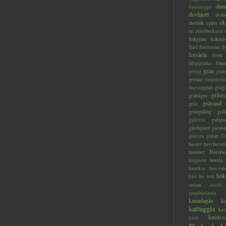
dim
dansmygga
dovhjort
dril
ek
duvhök
ejder
en
enkelbeckasin
fiskgjuse
fiskmå
fjäril
fladdermus
fl
forsärla
frost
föns
fältpiplärka
gran
geting
gran
grenar
Gripsholm
gråg
flugsnappare
gråsis
gråhäger
gräsand
gräs
gröngöling
grö
gulspa
gullviva
gärdsgård
gärds
göktyta
gökärt
Gö
hassel
hav
havstr
himmel
Hornbo
humla
huggorm
hundkäx
hussval
hök
häst
hö
hök
indian
insekt
jungfruslända
kanadagås
ka
kattuggla
kav
knölsv
knott