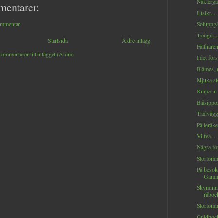
Näktergal
mentarer:
Utsikt...
Soluppgå
ommentar
Treögd...
Startsida
Äldre inlägg
Fältharen
ommentarer till inlägget (Atom)
I det förs
Blåmes, r
Mjuka sto
Knipa in 
Blåsippor
Trädvägga
På leråke
Vi två...
Några for
Storlomm
På besök
Gamme
Skymnin
råbock
Storlomma
Guldbock 