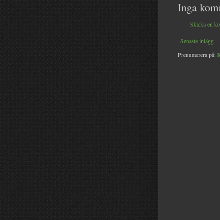
Inga kom
Skicka en k
Senaste inlägg
Prenumerera på:
K