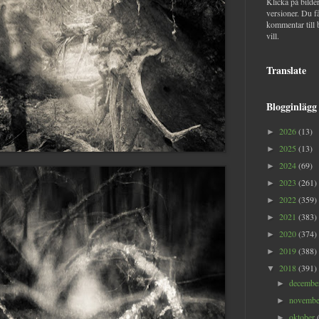
Klicka på bilder
versioner. Du f
kommentar till 
vill.
Translate
Blogginlägg
2026
(13)
►
2025
(13)
►
2024
(69)
►
2023
(261)
►
2022
(359)
►
2021
(383)
►
2020
(374)
►
2019
(388)
►
2018
(391)
▼
decemb
►
novemb
►
oktober
►