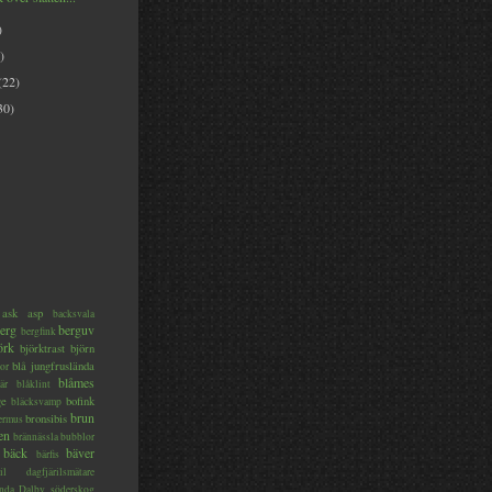
)
)
(22)
30)
ask
asp
backsvala
erg
berguv
bergfink
örk
björktrast
björn
blå jungfruslända
or
blåmes
är
blåklint
ge
bofink
bläcksvamp
brun
bronsibis
dermus
en
brännässla
bubblor
bäck
bäver
bärfis
il
dagfjärilsmätare
nda
Dalby söderskog