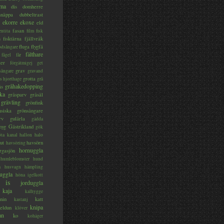
ma
dis
domherre
lsnäppa
dubbeltrast
ekorre
ekoxe
eld
fasan
entita
film
fisk
s
fisktärna
fjällvråk
fluga
flygfä
odsångare
fälthare
fågel
får
ter
förgätmigej
get
grav
sångare
gravand
grotta
s hjorthage
grå
gråhakedopping
ås
ka
gråsparv
gråsäl
grävling
grönfink
nsiska
grönsångare
rv
gulärla
gädda
myg
Gästrikland
gök
ta kanal
hallon
halo
ut
havsörn
havsöring
hornuggla
rgasjön
humleblomster
hund
a
husvagn
hämpling
uggla
höna
igelkott
is
jorduggla
kaja
kalhygge
nin
katt
kastanj
knipa
eldun
klöver
an
ko
kohäger