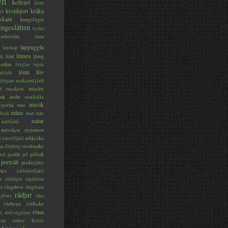
en
koltrast
korn
kronhjort
kråka
el
skare
kungsfågel
ingeslätten
kyrka
ladusvala
lama
lappuggla
lanskap
linnea
lind
ljung
lj
lodjur
lunglav
lupin
lönn
löv
ärkfalk
makaonfjäril
dlöpare
d
maskros
mindre
nk
moln
morkulla
musik
ogarna
mus
måne
bock
mört
natt
natur
nattfjäril
norrsken
nyponros
nötkråka
l
nässelfjäril
ka
ormbunke
Omberg
padda
pilfink
xel
pil
porträtt
praktejder
mpa
pärlemorfjäril
er
rallhäger
rapphöna
ringduva
ringtrast
ge
rådjur
yfors
råka
rödbena
rödhake
rönn
rt
rödvingetrast
rötter
gare
Röttle