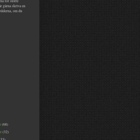
na för större
år gärna skriva en
bilderna, om du
er
(68)
er
(32)
(33)