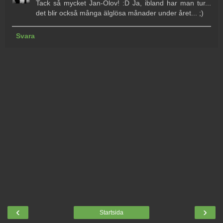
Tack så mycket Jan-Olov! :D Ja, ibland har man tur...
det blir också många älglösa månader under året... ;)
Svara
‹
›
Startsida