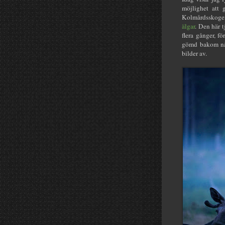
möjlighet att 
Kolmårdsskogen
älgar
. Den här 
flera gånger, f
gömd bakom någr
bilder av.