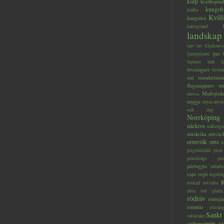
korp
krabbspind
kungsfi
kräfta
Kvill
kungsörn
käringtand
landskap
larv
lav
liljekonva
ljus
ljungpipare
lupiner
lärk
l
lövsångare
lövträ
mandarinan
mal
flugsnappare
mi
Mullsjösk
mossa
mygga
myra
mysk
och dag
Norrköping
näckros
näkterga
nötskrika
nötväc
ormvråk
orre
o
pilgrimsfalk
pion
prästkrage
pu
pärluggla
rabarb
raps
regn
regnbå
R
roskarl
rotvälta
råtta
röd glada
rödräv
rödstjä
rönnbär
rörsån
Sankt
salskrake
s
självporträtt