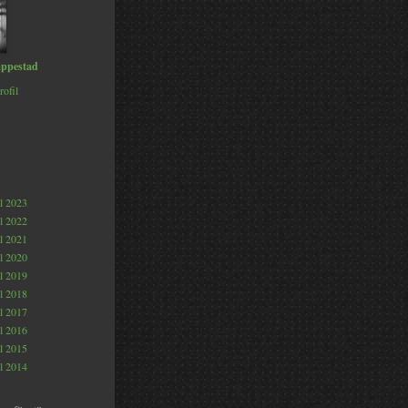
ppestad
rofil
al 2023
al 2022
al 2021
al 2020
al 2019
al 2018
al 2017
al 2016
al 2015
al 2014