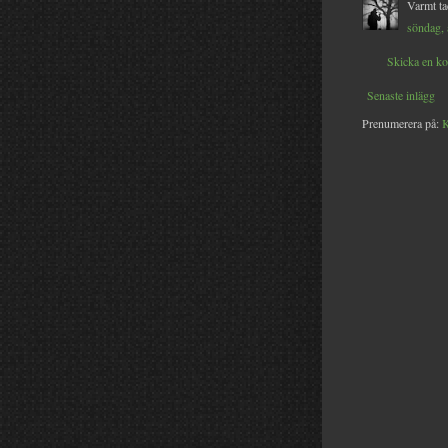
Varmt tac
söndag, 
Skicka en k
Senaste inlägg
Prenumerera på:
K