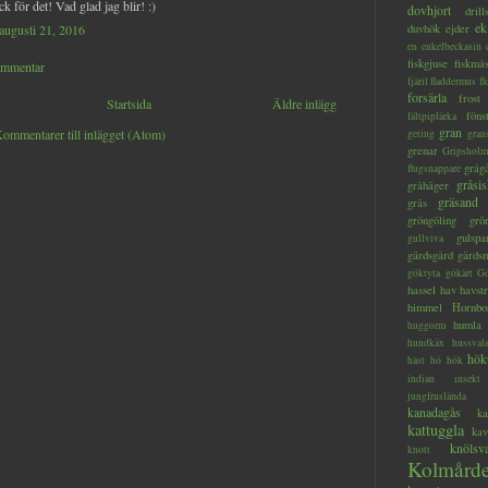
k för det! Vad glad jag blir! :)
dovhjort
dril
ek
duvhök
ejder
augusti 21, 2016
en
enkelbeckasin
fiskgjuse
fiskmå
ommentar
fjäril
fladdermus
fl
forsärla
frost
Startsida
Äldre inlägg
föns
fältpiplärka
gran
ommentarer till inlägget (Atom)
geting
gran
grenar
Gripsholm
gråg
flugsnappare
gråsis
gråhäger
gräsand
gräs
gröngöling
grö
gulspa
gullviva
gärdsgård
gärds
göktyta
gökärt
Gö
hassel
hav
havstr
himmel
Hornbo
humla
huggorm
hundkäx
hussval
hök
häst
hö
hök
indian
insekt
jungfruslända
kanadagås
ka
kattuggla
kav
knölsv
knott
Kolmård