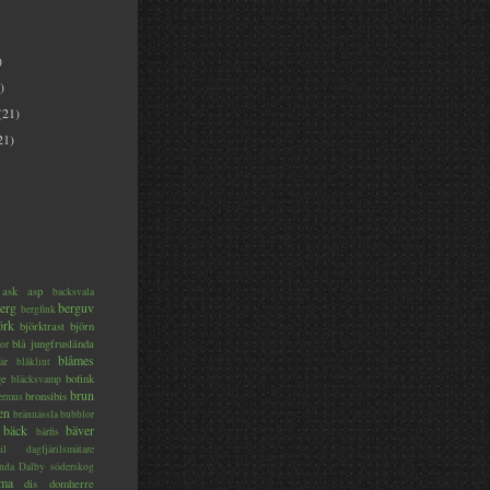
)
)
(21)
21)
ask
asp
backsvala
erg
berguv
bergfink
örk
björktrast
björn
blå jungfruslända
or
blåmes
är
blåklint
ge
bofink
bläcksvamp
brun
bronsibis
dermus
en
brännässla
bubblor
bäck
bäver
bärfis
il
dagfjärilsmätare
nda
Dalby söderskog
ma
dis
domherre