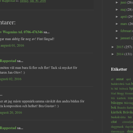
v Rappestad
kl.
lördag, juli 30, 2016
juni
(26)
►
maj
(28)
►
april
(29
►
tarer:
mars
(26
►
februari
►
v Wogenius tel. 0706-476346
sa...
januari
(
►
gar man aldrig får nog av! Fint fångad!
augusti 01, 2016
2015
(257)
►
2014
(131)
►
 Rappestad
sa...
gmöten vill man bara få fler och fler! Tack så mycket för
Etiketter
aren Jan-Olov! :)
annat
augusti 02, 2016
al
apel
b
baldersbrå
bark
bj
bil
bi
bitbock
blogg
blad
blomm
..
blå kärrhök
blåb
er att jag måste uppmärksamma särskilt den andra bilden för
blåsippa
blåvin
kta komposition och helhet! Bra Gustav! :)
bok
Brandts flad
kärrhök
Bråvik
augusti 20, 2016
buskskvätta
båt
citat
citronfjär
daggmask
dagslä
 Rappestad
sa...
dim
dansmygga