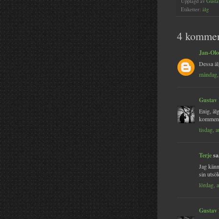
Upplagd av
Gusta
Etiketter:
älg
4 kommen
Jan-Olo
Dessa äl
måndag, 
Gustav
Enig, äl
komment
tisdag, 
Terje
sa.
Jag känn
sin utsö
lördag, 
Gustav