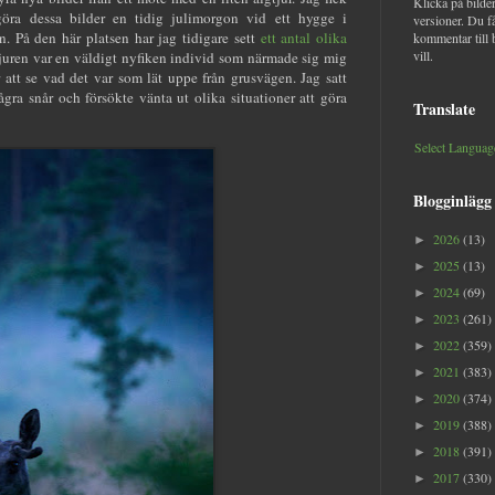
Klicka på bilder
göra dessa bilder en tidig julimorgon vid ett hygge i
versioner. Du f
. På den här platsen har jag tidigare sett
ett
antal
olika
kommentar till 
vill.
tjuren var en väldigt nyfiken individ som närmade sig mig
ör att se vad det var som lät uppe från grusvägen. Jag satt
a snår och försökte vänta ut olika situationer att göra
Translate
Select Languag
Blogginlägg
2026
(13)
►
2025
(13)
►
2024
(69)
►
2023
(261)
►
2022
(359)
►
2021
(383)
►
2020
(374)
►
2019
(388)
►
2018
(391)
►
2017
(330)
►