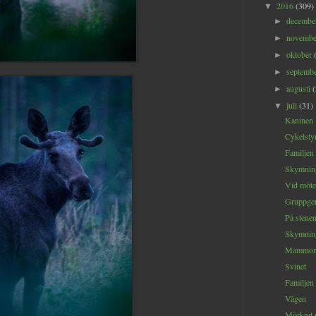
2016
(309)
▼
decemb
►
novemb
►
oktober
►
septemb
►
augusti
►
juli
(31)
▼
Kaninen
Cykelsty
Familjen
Skymning
Vid möte
Gruppge
På stene
Skymnin
Mammor
Svinet
Familjen
Vågen
Mörkret 