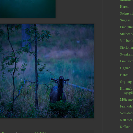
Haren
Solens st
Suggan
Från juni
Stillhet 
Vill berö
Storlom
Svanfami
I midsom
Ugglan
Haren
Gryning
Himmel, 
spegl
Möte med
Från öde
Vem där
Natt mot
Kråkan