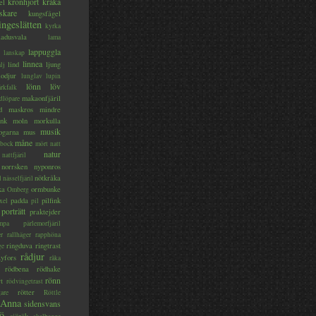
kronhjort
kråka
el
skare
kungsfågel
ingeslätten
kyrka
ladusvala
lama
lappuggla
lanskap
linnea
lind
ljung
lj
lodjur
lunglav
lupin
lönn
löv
ärkfalk
makaonfjäril
dlöpare
d
maskros
mindre
nk
moln
morkulla
musik
ogarna
mus
måne
bock
mört
natt
natur
nattfjäril
norrsken
nyponros
nötkråka
l
nässelfjäril
ka
ormbunke
Omberg
padda
pilfink
xel
pil
porträtt
praktejder
mpa
pärlemorfjäril
er
rallhäger
rapphöna
ringduva
ringtrast
ge
rådjur
yfors
råka
rödbena
rödhake
rönn
rt
rödvingetrast
rötter
gare
Röttle
 Anna
sidensvans
jö