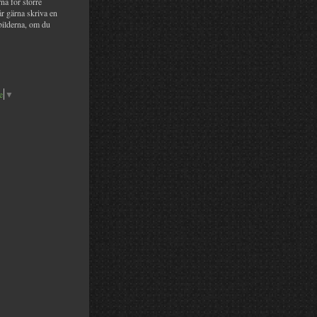
na för större
år gärna skriva en
bilderna, om du
e
▼