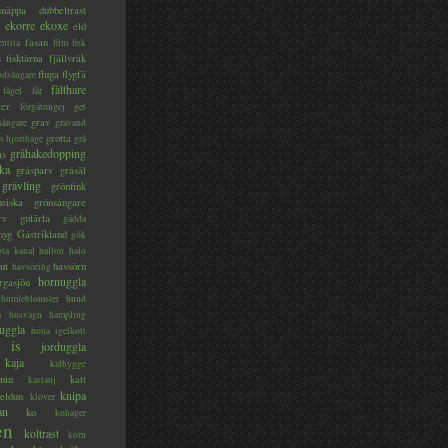
lsnäppa
dubbeltrast
ekorre
ekoxe
eld
fasan
entita
film
fisk
s
fisktärna
fjällvråk
fluga
flygfä
odsångare
fälthare
fågel
får
ter
förgätmigej
get
grav
sångare
gravand
grotta
s hjorthage
grå
gråhakedopping
ås
ka
gråsparv
gråsäl
grävling
grönfink
nsiska
grönsångare
rv
gulärla
gädda
myg
Gästrikland
gök
ta kanal
hallon
halo
ut
havsörn
havsöring
hornuggla
rgasjön
humleblomster
hund
a
husvagn
hämpling
uggla
höna
igelkott
is
jorduggla
kaja
kalhygge
nin
katt
kastanj
knipa
eldun
klöver
an
ko
kohäger
en
koltrast
korn