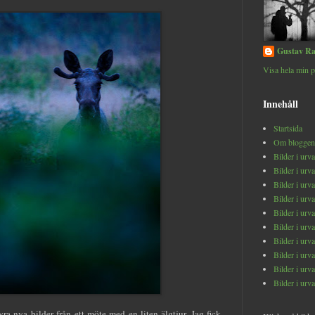
Gustav Ra
Visa hela min p
Innehåll
Startsida
Om bloggen
Bilder i urv
Bilder i urv
Bilder i urv
Bilder i urv
Bilder i urv
Bilder i urv
Bilder i urv
Bilder i urv
Bilder i urv
Bilder i urv
yra nya bilder från ett möte med en liten älgtjur. Jag fick