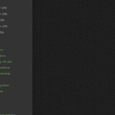
er
(24)
er
(28)
(26)
er
(25)
(24)
ret
 kron
 vid sjön
splatsen
menskap
n
gsskarv
na
runt omkring