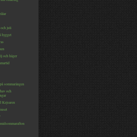
rålar
 och juli
på hygget
ras
men
lj och häger
martid
 på sommarängen
hav och
ingar
 Kejsaren
huset
?
 midsommarafton