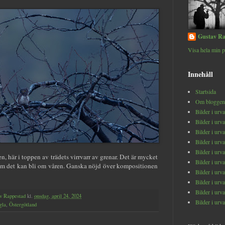
Gustav Ra
Visa hela min p
Innehåll
Startsida
Om bloggen
Bilder i urv
Bilder i urv
Bilder i urv
Bilder i urv
Bilder i urv
, här i toppen av trädets virrvarr av grenar. Det är mycket
Bilder i urv
om det kan bli om våren. Ganska nöjd över kompositionen
Bilder i urv
Bilder i urv
Bilder i urv
v Rappestad
kl.
onsdag, april 24, 2024
Bilder i urv
gla
,
Östergötland