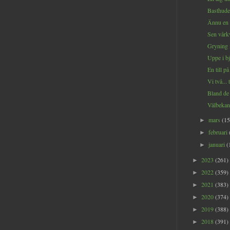
Basthude
Ännu en 
Sen vårkv
Gryning i
Uppe i bj
En till på
Vi två... 
Bland de 
Välbekant
mars
(15
►
februari
►
januari
(
►
2023
(261)
►
2022
(359)
►
2021
(383)
►
2020
(374)
►
2019
(388)
►
2018
(391)
►