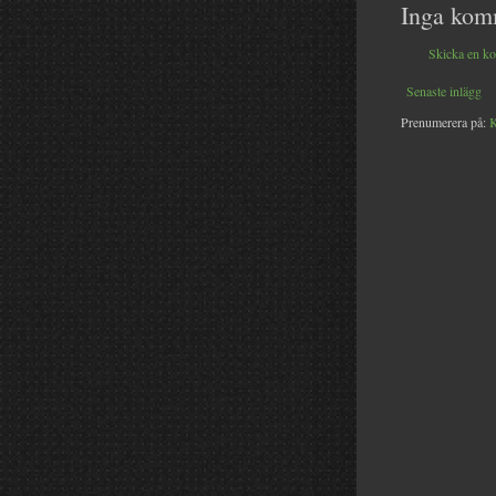
Inga kom
Skicka en k
Senaste inlägg
Prenumerera på:
K