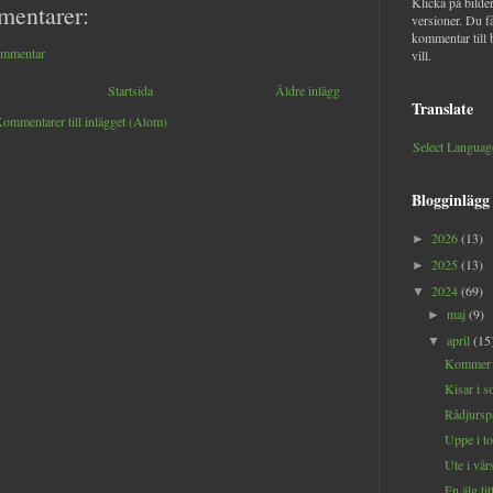
Klicka på bilder
mentarer:
versioner. Du f
kommentar till 
ommentar
vill.
Startsida
Äldre inlägg
Translate
ommentarer till inlägget (Atom)
Select Languag
Blogginlägg
2026
(13)
►
2025
(13)
►
2024
(69)
▼
maj
(9)
►
april
(15
▼
Kommer ti
Kisar i so
Rådjurspa
Uppe i to
Ute i vår
En älg tit