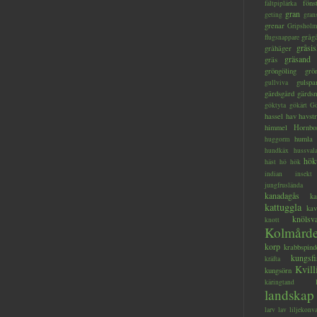
föns
fältpiplärka
gran
geting
gran
grenar
Gripsholm
gråg
flugsnappare
gråsis
gråhäger
gräsand
gräs
gröngöling
grö
gulspa
gullviva
gärdsgård
gärds
göktyta
gökärt
Gö
hassel
hav
havstr
himmel
Hornbo
humla
huggorm
hundkäx
hussval
hök
häst
hö
hök
indian
insekt
jungfruslända
kanadagås
ka
kattuggla
kav
knölsv
knott
Kolmård
korp
krabbspind
kungsfi
kräfta
Kvill
kungsörn
käringtand
landskap
larv
lav
liljekonva