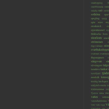
smådopping
S
smörblomma
smör
snö
snäcka
snöd
sothöna
spar
spegling
spigg
spår
stare
ste
stenknäck
st
stjärnhimmel
stj
blåklocka
Stora
storlom
stor
strömstare
s
stör
dagsvärmare
svarthakedoppi
svartmes
svartmyr
flugsnappare
s
sångsvan
sä
talg
sävsångare
tankar
tamduva
tjäde
tistelfjäril
tornseg
tornfalk
tretåig hackspett
trädgårdssnäcka
tr
trädstammar
tul
tör
Tyresta
tärna
vatten
vatten
vattenfladdermus
Vi
vete
vide
vigg
vi
vitkindad gås