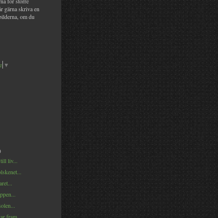
na för större
år gärna skriva en
bilderna, om du
e
▼
)
ll liv...
lskenet...
ret...
ppen...
solen...
tar fram...