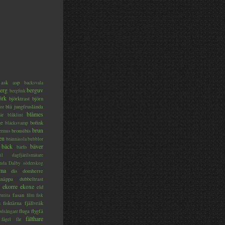
ask
asp
backsvala
erg
berguv
bergfink
örk
björktrast
björn
blå jungfruslända
or
blåmes
är
blåklint
ge
bofink
bläcksvamp
brun
bronsibis
dermus
en
brännässla
bubblor
bäck
bäver
bärfis
il
dagfjärilsmätare
nda
Dalby söderskog
ma
dis
domherre
lsnäppa
dubbeltrast
ekorre
ekoxe
eld
fasan
entita
film
fisk
s
fisktärna
fjällvråk
fluga
flygfä
odsångare
fälthare
fågel
får