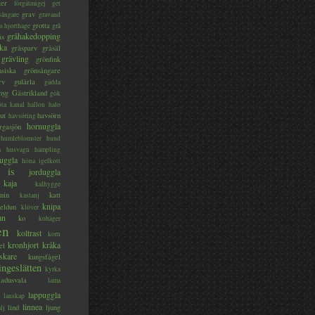
ter
förgätmigej
get
grav
sångare
gravand
grotta
s hjorthage
grå
gråhakedopping
ås
ka
gråsparv
gråsäl
grävling
grönfink
nsiska
grönsångare
rv
gulärla
gädda
myg
Gästrikland
gök
ta kanal
hallon
halo
ut
havsörn
havsöring
hornuggla
rgasjön
humleblomster
hund
a
husvagn
hämpling
uggla
höna
igelkott
is
jorduggla
kaja
kalhygge
nin
katt
kastanj
knipa
eldun
klöver
an
ko
kohäger
en
koltrast
korn
kronhjort
kråka
el
skare
kungsfågel
ingeslätten
kyrka
ladusvala
lama
lappuggla
lanskap
linnea
lind
ljung
lj