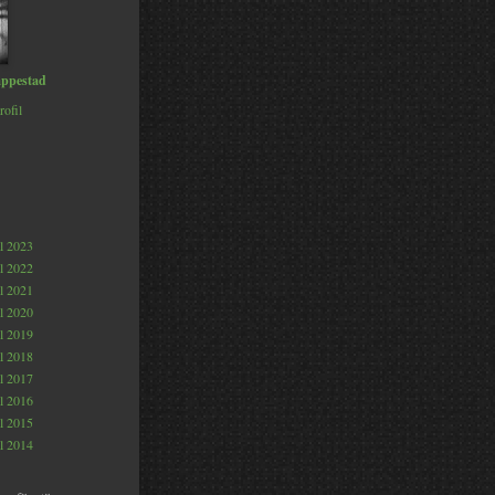
ppestad
rofil
al 2023
al 2022
al 2021
al 2020
al 2019
al 2018
al 2017
al 2016
al 2015
al 2014