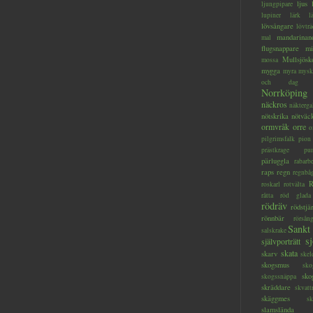
ljus
ljungpipare
lupiner
lärk
l
lövsångare
lövträ
mandarinan
mal
flugsnappare
mi
Mullsjösk
mossa
mygga
myra
mysk
och dag
Norrköping
näckros
näkterga
nötskrika
nötväc
ormvråk
orre
o
pilgrimsfalk
pion
prästkrage
pu
pärluggla
rabarb
raps
regn
regnbå
R
roskarl
rotvälta
råtta
röd glada
rödräv
rödstjä
rönnbär
rörsån
Sankt
salskrake
s
självporträtt
skata
skarv
skel
skogsmus
sko
sko
skogssnäppa
skräddare
skvatt
skäggmes
sk
slamslända