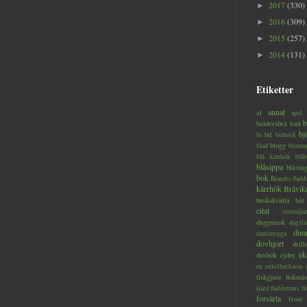
2017
(330)
►
2016
(309)
►
2015
(257)
►
2014
(131)
►
Etiketter
annat
al
apel
b
baldersbrå
bark
bj
bil
bi
bitbock
blogg
blad
blomm
blå kärrhök
blåb
blåsippa
blåvin
bok
Brandts flad
kärrhök
Bråvik
buskskvätta
båt
citat
citronfjär
daggmask
dagslä
dim
dansmygga
dovhjort
dril
ek
duvhök
ejder
en
enkelbeckasin
fiskgjuse
fiskmå
fjäril
fladdermus
fl
forsärla
frost