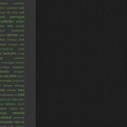
måland
småskrake
snok
boll
snatterand
sol
sork
roppe
solros
sparvuggla
vhök
spillkråka
spindel
sten
glits
stenfalk
stenskvätta
enros
stjärtmes
stor
ärnor
stork
 Kärrs bokskog
skrake
strå
storspov
tyvmorsviol
större
re hackspett
svamp
ng
svarthätta
svartvit
a
svartsnäppa
sånglärka
vävfluga
desärla
sävsparv
oxe
tall
tallbit
talltita
teveronika
ticka
tistel
r
tofsmes
tofsvipa
lare
trana
torraka
träd
trollslända
trut
ädkrypare
trädpiplärka
turkduva
pan
tuvull
nskata
vass
varfågel
vattenfall
droppe
vattenrall
vattensork
kbolandet
vildsvin
tsippa
vråk
vägglav