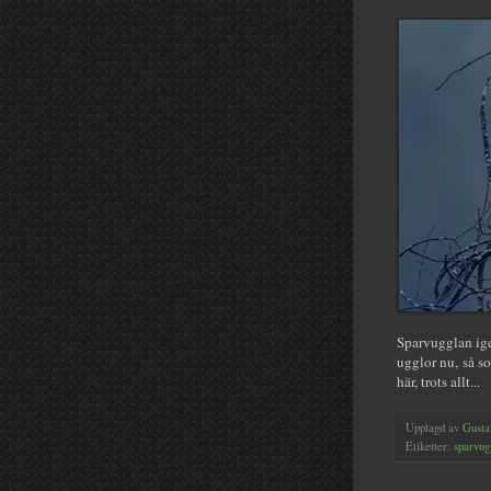
Sparvugglan igen
ugglor nu, så s
här, trots allt...
Upplagd av
Gusta
Etiketter:
sparvug