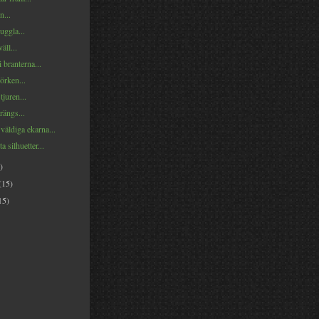
n...
uggla...
äll...
 branterna...
örken...
 tjuren...
trängs...
väldiga ekarna...
a silhuetter...
)
(15)
15)