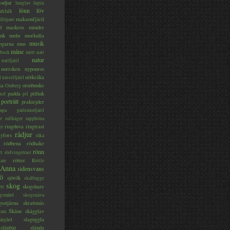
lodjur
lunglav
lupin
lönn
löv
ärkfalk
makaonfjäril
dlöpare
d
maskros
mindre
nk
moln
morkulla
musik
ogarna
mus
måne
bock
mört
natt
natur
nattfjäril
norrsken
nyponros
nötkråka
l
nässelfjäril
ka
ormbunke
Omberg
padda
pilfink
xel
pil
porträtt
praktejder
mpa
pärlemorfjäril
er
rallhäger
rapphöna
ringduva
ringtrast
ge
rådjur
yfors
råka
rödbena
rödhake
rönn
rt
rödvingetrast
rötter
gare
Röttle
 Anna
sidensvans
jö
sjörök
skalbagge
skog
skogshare
ett
gsmård
skogsnäva
gsstjärna
skrattmås
Skåne
skägglav
ram
slaguggla
ärgård
slånbär
slända