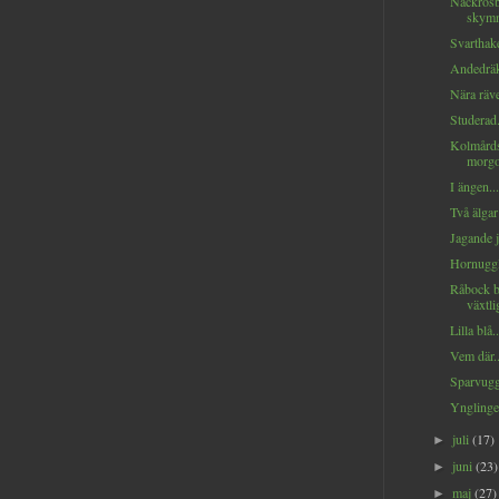
Näckrosb
skymn
Svarthak
Andedräk
Nära räve
Studerad.
Kolmårds
morgo
I ängen...
Två älgar
Jagande j
Hornuggl
Råbock b
växtli
Lilla blå..
Vem där..
Sparvugg
Ynglinge
juli
(17)
►
juni
(23)
►
maj
(27)
►