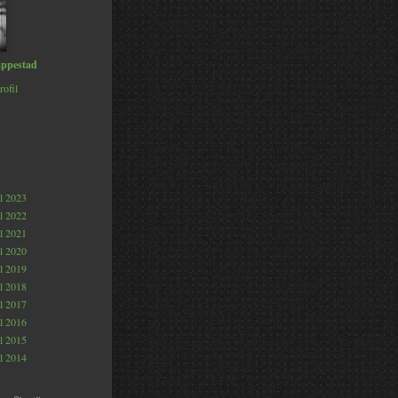
ppestad
rofil
al 2023
al 2022
al 2021
al 2020
al 2019
al 2018
al 2017
al 2016
al 2015
al 2014