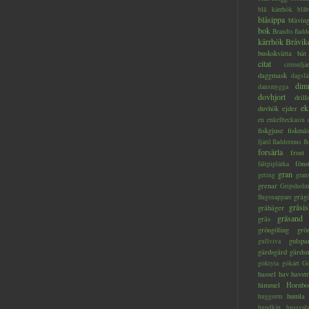
blå kärrhök
blåb
blåsippa
blåvin
bok
Brandts flad
kärrhök
Bråvik
buskskvätta
båt
citat
citronfjär
daggmask
dagslä
dim
dansmygga
dovhjort
dril
ek
duvhök
ejder
en
enkelbeckasin
fiskgjuse
fiskmå
fjäril
fladdermus
fl
forsärla
frost
föns
fältpiplärka
gran
geting
gran
grenar
Gripsholm
gråg
flugsnappare
gråsis
gråhäger
gräsand
gräs
gröngöling
grö
gulspa
gullviva
gärdsgård
gärds
göktyta
gökärt
Gö
hassel
hav
havstr
himmel
Hornbo
humla
huggorm
hundkäx
hussval