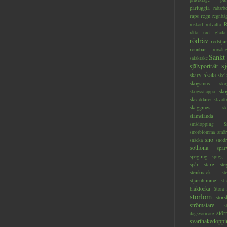
pärluggla
rabarb
raps
regn
regnbå
R
roskarl
rotvälta
råtta
röd glada
rödräv
rödstjä
rönnbär
rörsån
Sankt
salskrake
s
självporträtt
skata
skarv
skel
skogsmus
sko
sko
skogssnäppa
skräddare
skvatt
skäggmes
sk
slamslända
smådopping
S
smörblomma
smör
snö
snäcka
snöd
sothöna
spar
spegling
spigg
spår
stare
ste
stenknäck
st
stjärnhimmel
stj
blåklocka
Stora
storlom
stor
strömstare
s
stör
dagsvärmare
svarthakedoppi