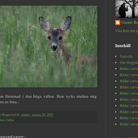
Gustav Ra
Visa hela min p
Innehåll
Startsida
Om bloggen
Bilder i urv
Bilder i urv
Bilder i urv
Bilder i urv
Bilder i urv
om förstenad i den höga vallen. Hon tycks studera mig
Bilder i urv
ra en fena...
Bilder i urv
Bilder i urv
v Rappestad
kl.
söndag, augusti 20, 2023
Bilder i urv
den
,
rådjur
Bilder i urv
mentarer: