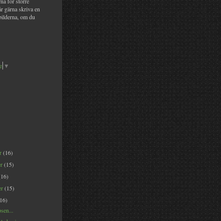
na för större
år gärna skriva en
bilderna, om du
e
▼
er
(16)
er
(15)
(16)
er
(15)
(16)
sen...