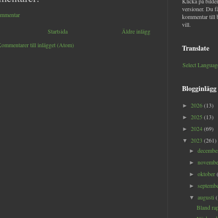
Klicka på bilder
versioner. Du f
ommentar
kommentar till 
vill.
Startsida
Äldre inlägg
ommentarer till inlägget (Atom)
Translate
Select Languag
Blogginlägg
2026
(13)
►
2025
(13)
►
2024
(69)
►
2023
(261)
▼
decemb
►
novemb
►
oktober
►
septemb
►
augusti
▼
Bland rap