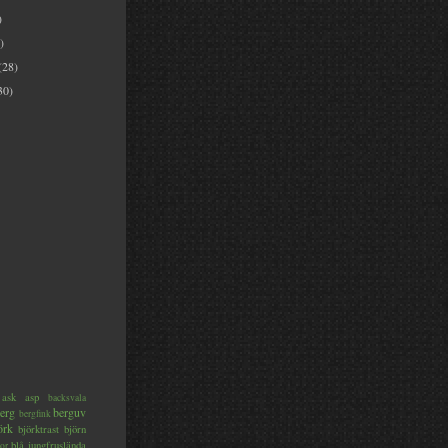
)
)
(28)
30)
ask
asp
backsvala
erg
berguv
bergfink
örk
björktrast
björn
blå jungfruslända
or