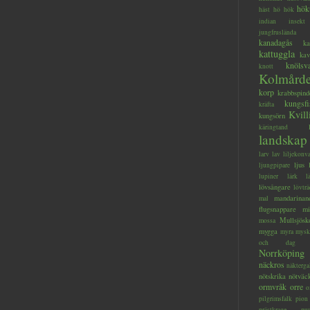
hök
häst
hö
hök
indian
insekt
jungfruslända
kanadagås
ka
kattuggla
kav
knölsv
knott
Kolmård
korp
krabbspind
kungsfi
kräfta
Kvill
kungsörn
käringtand
landskap
larv
lav
liljekonva
ljus
ljungpipare
lupiner
lärk
l
lövsångare
lövträ
mandarinan
mal
flugsnappare
mi
Mullsjösk
mossa
mygga
myra
mysk
och dag
Norrköping
näckros
näkterga
nötskrika
nötväc
ormvråk
orre
o
pilgrimsfalk
pion
prästkrage
pu