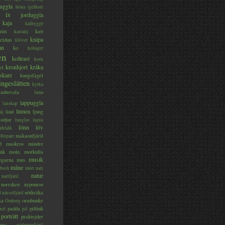
uggla
höna
igelkott
is
jorduggla
kaja
kalhygge
nin
katt
kastanj
knipa
eldun
klöver
an
ko
kohäger
en
koltrast
korn
kronhjort
kråka
el
skare
kungsfågel
ingeslätten
kyrka
ladusvala
lama
lappuggla
lanskap
linnea
lind
ljung
lj
lodjur
lunglav
lupin
lönn
löv
ärkfalk
makaonfjäril
dlöpare
d
maskros
mindre
nk
moln
morkulla
musik
ogarna
mus
måne
bock
mört
natt
natur
nattfjäril
norrsken
nyponros
nötkråka
l
nässelfjäril
ka
ormbunke
Omberg
padda
pilfink
xel
pil
porträtt
praktejder
mpa
pärlemorfjäril