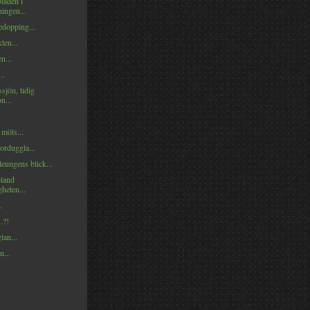
laden i
ingen...
edopping...
ten...
n...
..
sjön, tidig
n...
 möts...
orduggla...
eungens blick...
land
gheten...
.
.?!
lan...
n...