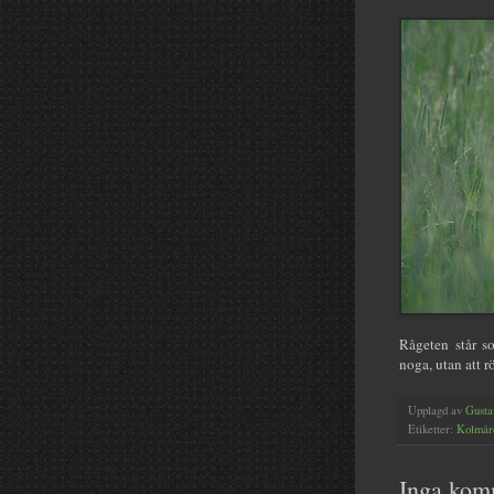
Rågeten står s
noga, utan att rö
Upplagd av
Gusta
Etiketter:
Kolmår
Inga kom