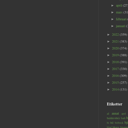
april
(27
►
mars
(31
►
februari
►
januari
(
►
2022
(359)
►
2021
(383)
►
2020
(374)
►
2019
(388)
►
2018
(391)
►
2017
(330)
►
2016
(309)
►
2015
(257)
►
2014
(131)
►
Etiketter
annat
al
apel
b
baldersbrå
bark
bj
bil
bi
bitbock
blogg
blad
blomm