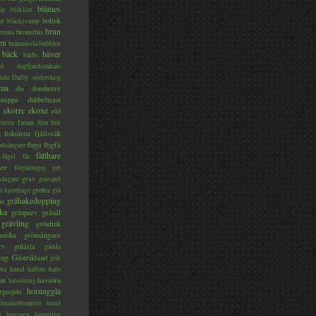
blåmes
är
blåklint
ge
bofink
bläcksvamp
brun
bronsibis
dermus
en
brännässla
bubblor
bäck
bäver
bärfis
il
dagfjärilsmätare
nda
Dalby söderskog
ma
dis
domherre
lsnäppa
dubbeltrast
ekorre
ekoxe
eld
fasan
entita
film
fisk
s
fisktärna
fjällvråk
fluga
flygfä
odsångare
fälthare
fågel
får
ter
förgätmigej
get
grav
sångare
gravand
grotta
s hjorthage
grå
gråhakedopping
ås
ka
gråsparv
gråsäl
grävling
grönfink
nsiska
grönsångare
rv
gulärla
gädda
myg
Gästrikland
gök
ta kanal
hallon
halo
ut
havsörn
havsöring
hornuggla
rgasjön
humleblomster
hund
a
husvagn
hämpling