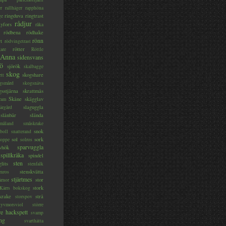
er
rallhäger
rapphöna
ringduva
ringtrast
ge
rådjur
yfors
råka
rödbena
rödhake
rönn
rt
rödvingetrast
rötter
gare
Röttle
 Anna
sidensvans
jö
sjörök
skalbagge
skog
skogshare
ett
gsmård
skogsnäva
gsstjärna
skrattmås
Skåne
skägglav
ram
slaguggla
ärgård
slånbär
slända
måland
småskrake
snok
boll
snatterand
sol
sork
roppe
solros
sparvuggla
vhök
spillkråka
spindel
sten
glits
stenfalk
stenskvätta
enros
stjärtmes
stor
ärnor
stork
 Kärrs bokskog
skrake
strå
storspov
tyvmorsviol
större
re hackspett
svamp
ng
svarthätta