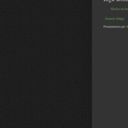
Skicka en k
Senaste inlägg
Prenumerera på:
K