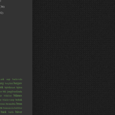
)
(36)
32)
ask
asp
backsvala
erg
berguv
bergfink
örk
björktrast
björn
blå jungfruslända
or
blåmes
är
blåklint
ge
bofink
bläcksvamp
brun
bronsibis
dermus
en
brännässla
bubblor
bäck
bäver
bärfis