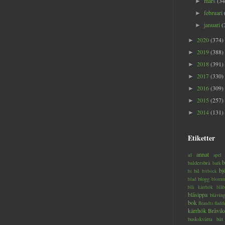
mars
(34
►
februari
►
januari
(
►
2020
(374)
►
2019
(388)
►
2018
(391)
►
2017
(330)
►
2016
(309)
►
2015
(257)
►
2014
(131)
►
Etiketter
annat
al
apel
b
baldersbrå
bark
bj
bil
bi
bitbock
blogg
blad
blomm
blå kärrhök
blåb
blåsippa
blåvin
bok
Brandts flad
kärrhök
Bråvik
buskskvätta
båt