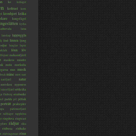
an
ko
kohäger
en
koltrast
korn
kronhjort
kråka
el
skare
kungsfågel
ingeslätten
kyrka
ladusvala
lama
lappuggla
lanskap
linnea
lind
ljung
lj
lodjur
lunglav
lupin
lönn
löv
ärkfalk
makaonfjäril
dlöpare
d
maskros
mindre
nk
moln
morkulla
musik
ogarna
mus
måne
bock
mört
natt
natur
nattfjäril
norrsken
nyponros
nötkråka
l
nässelfjäril
ka
ormbunke
Omberg
padda
pilfink
xel
pil
porträtt
praktejder
mpa
pärlemorfjäril
er
rallhäger
rapphöna
ringduva
ringtrast
ge
rådjur
yfors
råka
rödbena
rödhake
rönn
rt
rödvingetrast