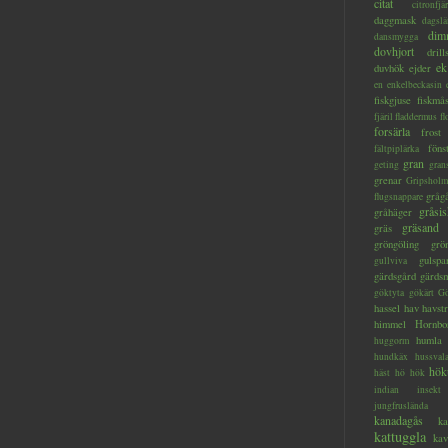
citat
citronfjär
daggmask
dagslä
dim
dansmygga
dovhjort
dril
ek
duvhök
ejder
en
enkelbeckasin
fiskgjuse
fiskmå
fjäril
fladdermus
fl
forsärla
frost
föns
fältpiplärka
gran
geting
gran
grenar
Gripsholm
gråg
flugsnappare
gråsis
gråhäger
gräsand
gräs
gröngöling
grö
gulspa
gullviva
gärdsgård
gärds
göktyta
gökärt
Gö
hassel
hav
havstr
himmel
Hornbo
humla
huggorm
hundkäx
hussval
hök
häst
hö
hök
indian
insekt
jungfruslända
kanadagås
ka
kattuggla
kav