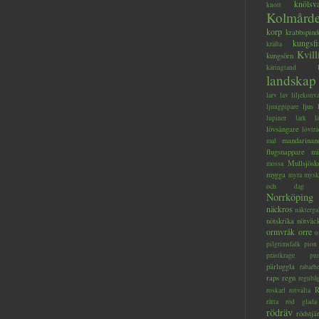
knölsv
knott
Kolmård
korp
krabbspind
kungsfi
kräfta
Kvill
kungsörn
käringtand
landskap
larv
lav
liljekonva
ljus
ljungpipare
lupiner
lärk
l
lövsångare
lövträ
mandarinan
mal
flugsnappare
mi
Mullsjösk
mossa
mygga
myra
mysk
och dag
Norrköping
näckros
näkterga
nötskrika
nötväc
ormvråk
orre
o
pilgrimsfalk
pion
prästkrage
pu
pärluggla
rabarb
raps
regn
regnbå
R
roskarl
rotvälta
råtta
röd glada
rödräv
rödstjä