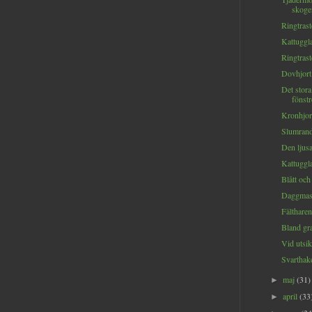
skogen
Ringtrast
Kattuggla
Ringtrast
Dovhjort.
Det stora
fönstre
Kronhjort
Slumrand
Den ljusa
Kattuggla
Blått och 
Daggmask
Fältharen
Bland gra
Vid utsik
Svarthak
maj
(31)
►
april
(33
►