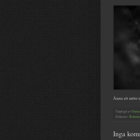
Ännu ett möte m
Upplagd av
Gusta
Etiketter:
Kolmår
Inga kom