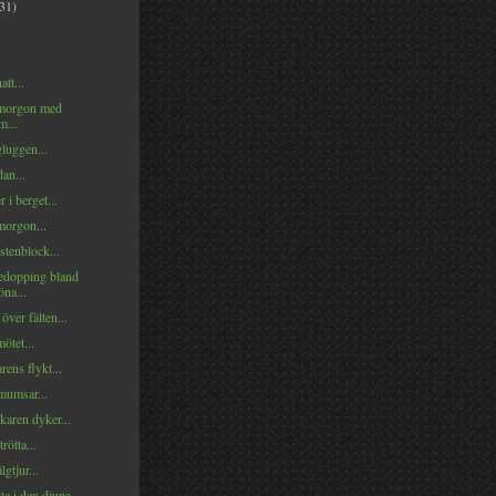
(31)
tt...
orgon med
m...
gluggen...
dan...
 i berget...
orgon...
stenblock...
edopping bland
öna...
över fälten...
ötet...
rens flykt...
mumsar...
karen dyker...
trötta...
gtjur...
te i den djupa