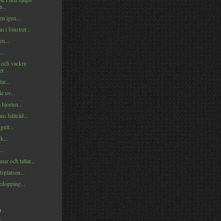
...
en igen...
n i fönstret...
en...
..
 och vackra
t...
ar...
e uv...
 hjorten...
ns hålträd...
gult...
...
...
nar och tallar...
tsplatsen...
edopping...
)