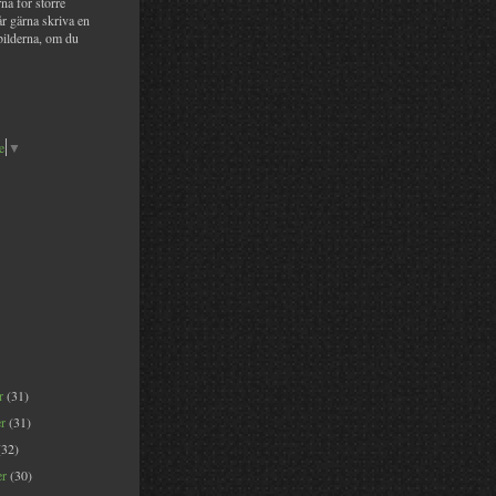
na för större
år gärna skriva en
bilderna, om du
e
▼
er
(31)
er
(31)
(32)
er
(30)