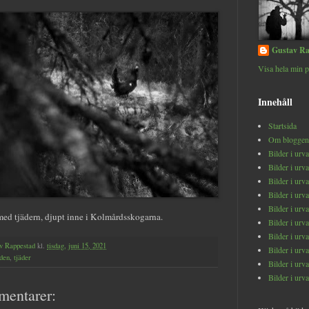
Gustav Ra
Visa hela min p
Innehåll
Startsida
Om bloggen
Bilder i urv
Bilder i urv
Bilder i urv
Bilder i urv
Bilder i urv
ed tjädern, djupt inne i Kolmårdsskogarna.
Bilder i urv
Bilder i urv
v Rappestad
kl.
tisdag, juni 15, 2021
Bilder i urv
den
,
tjäder
Bilder i urv
Bilder i urv
mentarer: