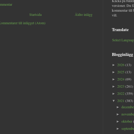
Klicka på bilder
ommentar
versioner. Du f
kommentar till 
Startsida
Äldre inlägg
vill.
ommentarer till inlägget (Atom)
Translate
Select Languag
Blogginlägg
2026
(13)
►
2025
(13)
►
2024
(69)
►
2023
(261)
►
2022
(359)
►
2021
(383)
▼
decemb
►
novemb
►
oktober
►
septemb
►