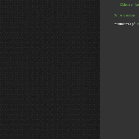
Skicka en k
Senaste inlägg
Prenumerera på:
K