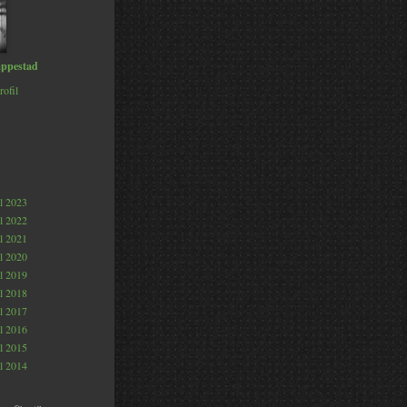
ppestad
rofil
al 2023
al 2022
al 2021
al 2020
al 2019
al 2018
al 2017
al 2016
al 2015
al 2014