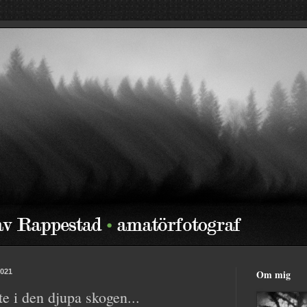
2021
Om mig
e i den djupa skogen...