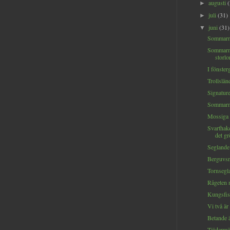
augusti
►
juli
(31)
►
juni
(31)
▼
Sommarna
Sommarm
storlo
I fönster
Trollslän
Signaturer
Sommarm
Mossiga 
Svarthak
det gr
Seglande 
Berguvsm
Tornsegla
Rågeten 
Kungsfis
Vi två är 
Betande äl
Tjädermö