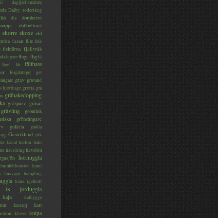
il
dagfjärilsmätare
nda
Dalby söderskog
ma
dis
domherre
lsnäppa
dubbeltrast
ekorre
ekoxe
eld
fasan
entita
film
fisk
s
fisktärna
fjällvråk
fluga
flygfä
odsångare
fälthare
fågel
får
ter
förgätmigej
get
grav
sångare
gravand
grotta
s hjorthage
grå
gråhakedopping
ås
ka
gråsparv
gråsäl
grävling
grönfink
nsiska
grönsångare
rv
gulärla
gädda
myg
Gästrikland
gök
ta kanal
hallon
halo
ut
havsörn
havsöring
hornuggla
rgasjön
humleblomster
hund
a
husvagn
hämpling
uggla
höna
igelkott
is
jorduggla
kaja
kalhygge
nin
katt
kastanj
knipa
eldun
klöver