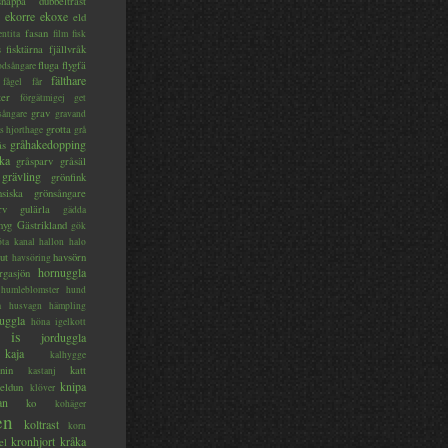
lsnäppa
dubbeltrast
ekorre
ekoxe
eld
fasan
entita
film
fisk
s
fisktärna
fjällvråk
fluga
flygfä
odsångare
fälthare
fågel
får
ter
förgätmigej
get
grav
sångare
gravand
grotta
s hjorthage
grå
gråhakedopping
ås
ka
gråsparv
gråsäl
grävling
grönfink
nsiska
grönsångare
rv
gulärla
gädda
myg
Gästrikland
gök
ta kanal
hallon
halo
ut
havsörn
havsöring
hornuggla
rgasjön
humleblomster
hund
a
husvagn
hämpling
uggla
höna
igelkott
is
jorduggla
kaja
kalhygge
nin
katt
kastanj
knipa
eldun
klöver
an
ko
kohäger
en
koltrast
korn
kronhjort
kråka
el