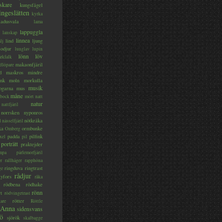
skare
kungsfågel
ingeslätten
kyrka
ladusvala
lama
lappuggla
lanskap
linnea
lind
ljung
lj
lodjur
lunglav
lupin
lönn
löv
ärkfalk
makaonfjäril
dlöpare
d
maskros
mindre
nk
moln
morkulla
musik
ogarna
mus
måne
bock
mört
natt
natur
nattfjäril
norrsken
nyponros
nötkråka
l
nässelfjäril
ka
ormbunke
Omberg
padda
pilfink
xel
pil
porträtt
praktejder
mpa
pärlemorfjäril
er
rallhäger
rapphöna
ringduva
ringtrast
ge
rådjur
yfors
råka
rödbena
rödhake
rönn
rt
rödvingetrast
rötter
gare
Röttle
 Anna
sidensvans
jö
sjörök
skalbagge