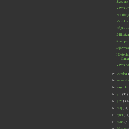
Skogens 
Räven ko
Höstfärge
Mörkt och
Några vac
Stillheten
Svampar.
Stjärtmes
Höstsole
lönnen
Räven på
oktober
►
septemb
►
augusti
►
juli
(32)
►
juni
(30)
►
maj
(31)
►
april
(31
►
mars
(31
►
februari
►