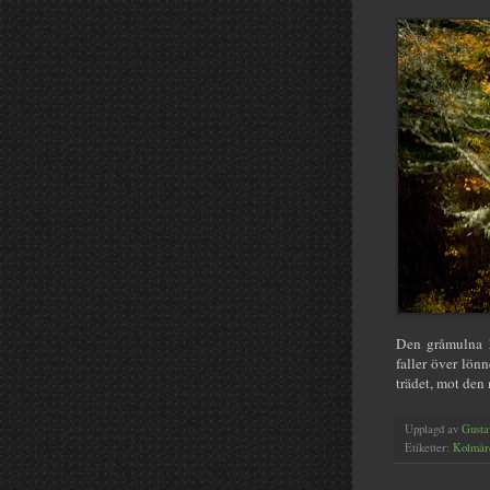
Den gråmulna h
faller över lönn
trädet, mot den
Upplagd av
Gusta
Etiketter:
Kolmår