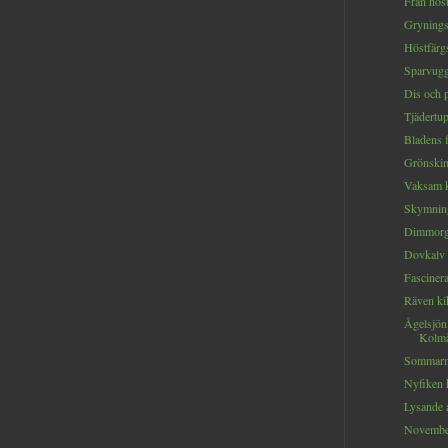
Från höst
Grynings
Höstfärgs
Sparvugg
Dis och pa
Tjädertup
Bladens fö
Grönskim
Vaksam k
Skymning
Dimmorg
Dovkalv 
Fascinera
Räven kik
Ågelsjön
Kolmå
Sommarm
Nyfiken k
Lysande a
November