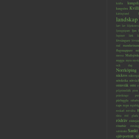
kungsfi
kräfta
Kvill
kungsörn
käringtand
landskap
larv
lav
liljekonva
ljus
ljungpipare
lupiner
lärk
l
lövsångare
lövträ
mandarinan
mal
flugsnappare
mi
Mullsjösk
mossa
mygga
myra
mysk
och dag
Norrköping
näckros
näkterga
nötskrika
nötväc
ormvråk
orre
o
pilgrimsfalk
pion
prästkrage
pu
pärluggla
rabarb
raps
regn
regnbå
R
roskarl
rotvälta
råtta
röd glada
rödräv
rödstjä
rönnbär
rörsån
Sankt
salskrake
s
självporträtt