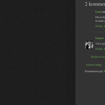
2 kommen
Lena
sa.
Dessa hö
levande 
fredag, 
Gustav
Visst gö
fredag, 
Skicka en k
Senaste inlägg
Prenumerera på:
K