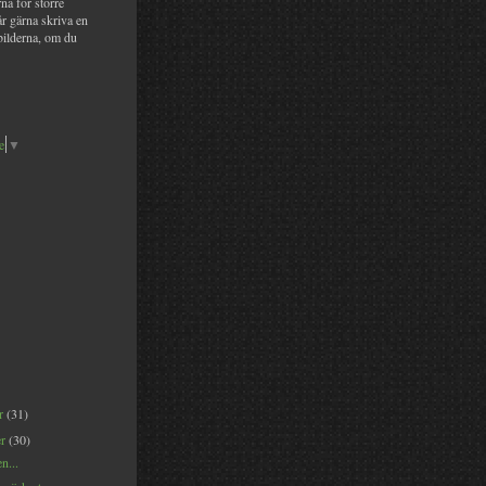
na för större
år gärna skriva en
bilderna, om du
e
▼
er
(31)
er
(30)
n...