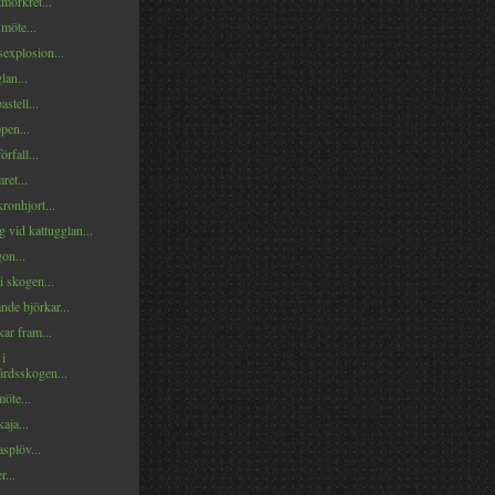
mörkret...
möte...
explosion...
lan...
stell...
pen...
rfall...
ret...
ronhjort...
 vid kattugglan...
on...
i skogen...
nde björkar...
ar fram...
 i
rdsskogen...
öte...
aja...
splöv...
...