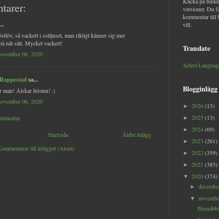
Klicka på bilder
tarer:
versioner. Du f
kommentar till 
..
vill.
stlöv, så vackert i solljuset, man riktigt känner sig mer
på nåt sätt. Mycket vackert!
Translate
november 06, 2020
Select Languag
 Rappestad
sa...
Blogginlägg
r man! Älskar hösten! :)
november 06, 2020
2026
(13)
►
2025
(13)
ommentar
►
2024
(69)
►
Startsida
Äldre inlägg
2023
(261)
►
ommentarer till inlägget (Atom)
2022
(359)
►
2021
(383)
►
2020
(374)
▼
decemb
►
novemb
▼
Ibisnäbbe