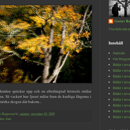
Gustav Ra
Visa hela min p
Innehåll
Startsida
Om bloggen
Bilder i urv
Bilder i urv
Bilder i urv
Bilder i urv
Bilder i urv
imlen spricker upp och en efterlängtad höstsols strålar
Bilder i urv
en. Så vackert hur ljuset målar fram de kraftiga färgerna i
Bilder i urv
 mörka skogen där bakom...
Bilder i urv
Bilder i urv
v Rappestad
kl.
måndag, november 02, 2020
Bilder i urv
den
,
lönn