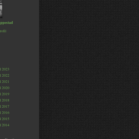
ppestad
rofil
al 2023
al 2022
al 2021
al 2020
al 2019
al 2018
al 2017
al 2016
al 2015
al 2014