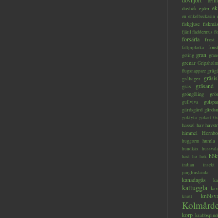
dovhjort
dril
ek
duvhök
ejder
en
enkelbeckasin
fiskgjuse
fiskmå
fjäril
fladdermus
fl
forsärla
frost
föns
fältpiplärka
gran
geting
gran
grenar
Gripsholm
gråg
flugsnappare
gråsis
gråhäger
gräsand
gräs
gröngöling
grö
gulspa
gullviva
gärdsgård
gärds
göktyta
gökärt
Gö
hassel
hav
havstr
himmel
Hornbo
humla
huggorm
hundkäx
hussval
hök
häst
hö
hök
indian
insekt
jungfruslända
kanadagås
ka
kattuggla
kav
knölsv
knott
Kolmård
korp
krabbspind