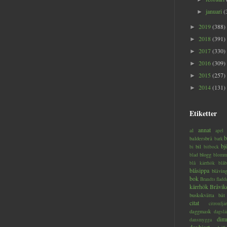
januari
(
►
2019
(388)
►
2018
(391)
►
2017
(330)
►
2016
(309)
►
2015
(257)
►
2014
(131)
►
Etiketter
annat
al
apel
b
baldersbrå
bark
bj
bil
bi
bitbock
blogg
blad
blomm
blå kärrhök
blåb
blåsippa
blåvin
bok
Brandts flad
kärrhök
Bråvik
buskskvätta
båt
citat
citronfjär
daggmask
dagslä
dim
dansmygga