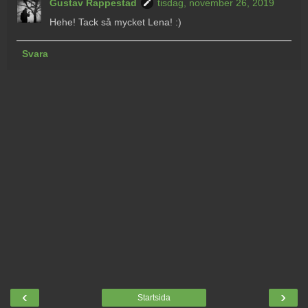
Gustav Rappestad
tisdag, november 26, 2019
Hehe! Tack så mycket Lena! :)
Svara
‹
›
Startsida