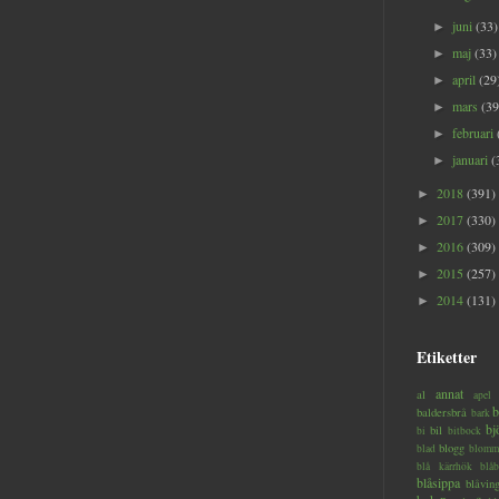
juni
(33)
►
maj
(33)
►
april
(29
►
mars
(39
►
februari
►
januari
(
►
2018
(391)
►
2017
(330)
►
2016
(309)
►
2015
(257)
►
2014
(131)
►
Etiketter
annat
al
apel
b
baldersbrå
bark
bj
bil
bi
bitbock
blogg
blad
blomm
blå kärrhök
blåb
blåsippa
blåvin