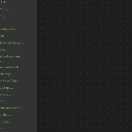
(31)
er
(30)
(32)
xtligheten...
en...
sta kvällsljuset...
iten...
ilder från Sankt
..
m ramlat ned...
ens regn...
 i rapsfältet...
g fluga...
ekoxe...
en...
 midsommartid...
undan...
lykt...
n i