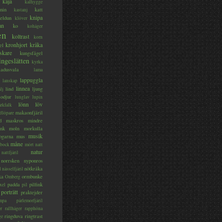
kaja
kalhygge
nin
katt
kastanj
knipa
eldun
klöver
an
ko
kohäger
en
koltrast
korn
kronhjort
kråka
el
skare
kungsfågel
ingeslätten
kyrka
ladusvala
lama
lappuggla
lanskap
linnea
lind
ljung
lj
lodjur
lunglav
lupin
lönn
löv
ärkfalk
makaonfjäril
dlöpare
d
maskros
mindre
nk
moln
morkulla
musik
ogarna
mus
måne
bock
mört
natt
natur
nattfjäril
norrsken
nyponros
nötkråka
l
nässelfjäril
ka
ormbunke
Omberg
padda
pilfink
xel
pil
porträtt
praktejder
mpa
pärlemorfjäril
er
rallhäger
rapphöna
ringduva
ringtrast
ge