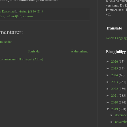
Klicka på bilder
versioner. Du f
kommentar till 
v Rappestad
kl.
tisdag, juli 16, 2019
vill.
den
,
makaonfjäril
,
maskros
Translate
mentarer:
Select Languag
ommentar
Blogginlägg
Startsida
Äldre inlägg
ommentarer till inlägget (Atom)
2026
(13)
►
2025
(13)
►
2024
(69)
►
2023
(261)
►
2022
(359)
►
2021
(383)
►
2020
(374)
►
2019
(388)
▼
decemb
►
novemb
►