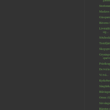
gamme
Storlomm
Maskros 
Gässpare
Bäverns f
Lövträdl
sig...
Sötchock.
Tistelfjär
Skogspro
Gryning
sparvu
Prästkrag
De två ko
Vi två...
Kyrkobes
Sånglärka
Blåvingen
Orren i fa
Sävsånga
Rågeten m