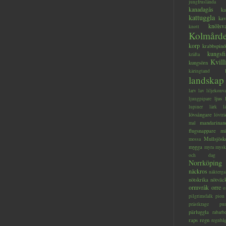
jungfruslända
kanadagås
ka
kattuggla
kav
knölsv
knott
Kolmård
korp
krabbspind
kungsfi
kräfta
Kvill
kungsörn
käringtand
landskap
larv
lav
liljekonva
ljus
ljungpipare
lupiner
lärk
l
lövsångare
lövträ
mandarinan
mal
flugsnappare
mi
Mullsjösk
mossa
mygga
myra
mysk
och dag
Norrköping
näckros
näkterga
nötskrika
nötväc
ormvråk
orre
o
pilgrimsfalk
pion
prästkrage
pu
pärluggla
rabarb
raps
regn
regnbå