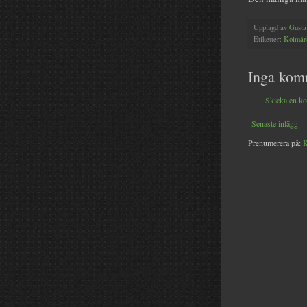
Upplagd av
Gusta
Etiketter:
Kolmår
Inga kom
Skicka en k
Senaste inlägg
Prenumerera på:
K