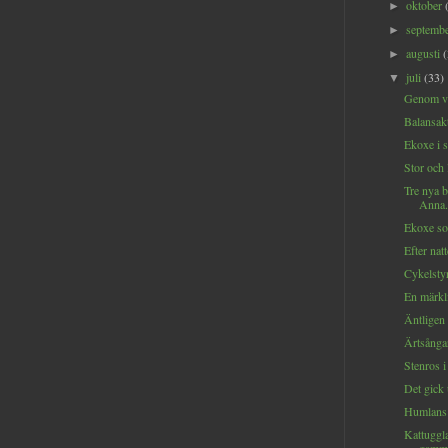
oktober
►
septemb
►
augusti
►
juli
(33)
▼
Genom vä
Balansakt
Ekoxe i si
Stor och l
Tre nya b
Anna.
Ekoxe so
Efter natt
Cykelstyre
En märkli
Äntligen 
Ärtsångar
Stenros i
Det gick 
Humlans f
Kattuggla