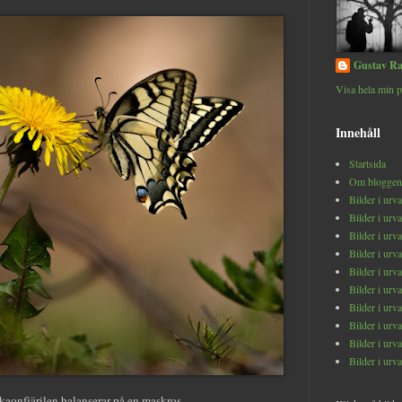
Gustav Ra
Visa hela min p
Innehåll
Startsida
Om bloggen
Bilder i urv
Bilder i urv
Bilder i urv
Bilder i urv
Bilder i urv
Bilder i urv
Bilder i urv
Bilder i urv
Bilder i urv
Bilder i urv
aonfjärilen balanserar på en maskros.