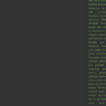
bok
Brandts flad
kärrhök
Bråvik
buskskvätta
båt
citat
citronfjär
daggmask
dagslä
dim
dansmygga
dovhjort
dril
ek
duvhök
ejder
en
enkelbeckasin
fiskgjuse
fiskmå
fjäril
fladdermus
fl
forsärla
frost
föns
fältpiplärka
gran
geting
gran
grenar
Gripsholm
gråg
flugsnappare
gråsis
gråhäger
gräsand
gräs
gröngöling
grö
gulspa
gullviva
gärdsgård
gärds
göktyta
gökärt
Gö
hassel
hav
havstr
himmel
Hornbo
humla
huggorm
hundkäx
hussval
hök
häst
hö
hök
indian
insekt