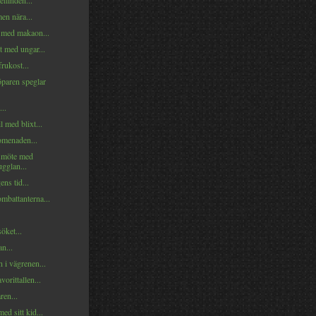
llinden...
en nära...
med makaon...
t med ungar...
rukost...
öparen speglar
..
il med blixt...
menaden...
smöte med
gglan...
ens tid...
mbattanterna...
öket...
n...
 i vägrenen...
vorittallen...
ren...
ed sitt kid...