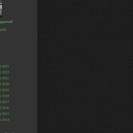
ppestad
rofil
al 2023
al 2022
al 2021
al 2020
al 2019
al 2018
al 2017
al 2016
al 2015
al 2014