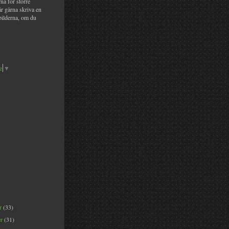
na för större
år gärna skriva en
bilderna, om du
e
▼
er
(33)
er
(31)