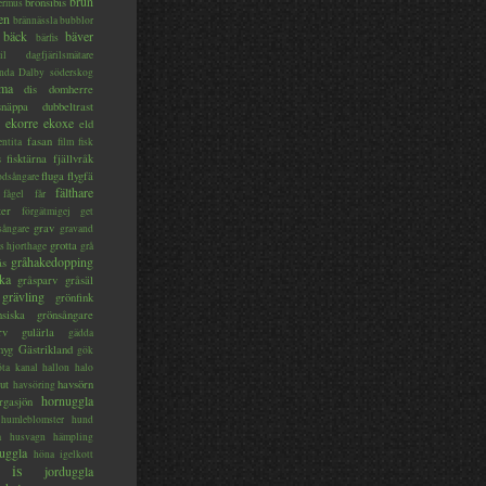
brun
bronsibis
dermus
en
brännässla
bubblor
bäck
bäver
bärfis
il
dagfjärilsmätare
nda
Dalby söderskog
ma
dis
domherre
lsnäppa
dubbeltrast
ekorre
ekoxe
eld
fasan
entita
film
fisk
s
fisktärna
fjällvråk
fluga
flygfä
odsångare
fälthare
fågel
får
ter
förgätmigej
get
grav
sångare
gravand
grotta
s hjorthage
grå
gråhakedopping
ås
ka
gråsparv
gråsäl
grävling
grönfink
nsiska
grönsångare
rv
gulärla
gädda
myg
Gästrikland
gök
ta kanal
hallon
halo
ut
havsörn
havsöring
hornuggla
rgasjön
humleblomster
hund
a
husvagn
hämpling
uggla
höna
igelkott
is
jorduggla