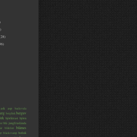
)
)
(28)
36)
ask
asp
backsvala
erg
berguv
bergfink
örk
björktrast
björn
blå jungfruslända
or
blåmes
är
blåklint
ge
bofink
bläcksvamp