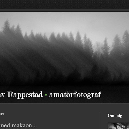
019
Om mig
med makaon...