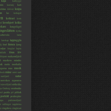
kaja
kalhygge
nin
katt
kastanj
knipa
eldun
klöver
an
ko
kohäger
en
koltrast
korn
kronhjort
kråka
el
skare
kungsfågel
ingeslätten
kyrka
ladusvala
lama
lappuggla
lanskap
linnea
lind
ljung
lj
lodjur
lunglav
lupin
lönn
löv
ärkfalk
makaonfjäril
dlöpare
d
maskros
mindre
nk
moln
morkulla
musik
ogarna
mus
måne
bock
mört
natt
natur
nattfjäril
norrsken
nyponros
nötkråka
l
nässelfjäril
ka
ormbunke
Omberg
padda
pilfink
xel
pil
porträtt
praktejder
mpa
pärlemorfjäril
er
rallhäger
rapphöna
ringduva
ringtrast
ge