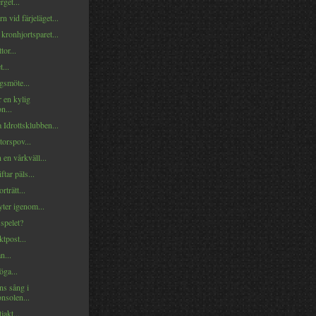
rget...
n vid färjeläget...
kronhjortsparet...
tor...
...
smöte...
 en kylig
n...
Idrottsklubben...
torspov...
en vårkväll...
ftar päls...
rträtt...
yter igenom...
spelet?
ktpost...
n...
öga...
ns sång i
nsolen...
jakt...