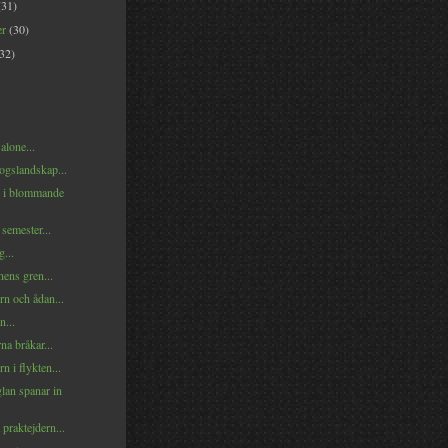
(31)
er
(30)
(32)
alone...
ogslandskap...
 i blommande
 semester...
g...
ens gren...
rn och ådan...
n...
a bråkar...
n i flykten...
lan spanar in
å praktejdern...