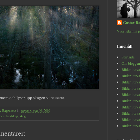
Gustav Ra
Visa hela min p
Innehåll
Startsida
Om bloggen
Bilder i urv
Bilder i urv
Bilder i urv
Bilder i urv
Bilder i urv
genom och lyser upp skogen vi passerar.
Bilder i urv
Bilder i urv
v Rappestad
kl.
torsdag, maj 09, 2019
Bilder i urv
den
,
landskap
,
skog
Bilder i urv
Bilder i urv
mentarer: