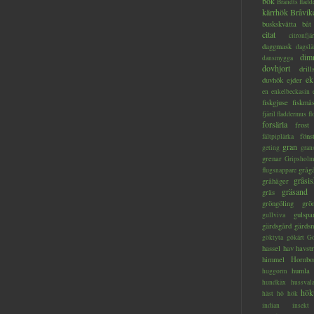
bok
Brandts flad
kärrhök
Bråvik
buskskvätta
båt
citat
citronfjär
daggmask
dagslä
dim
dansmygga
dovhjort
dril
ek
duvhök
ejder
en
enkelbeckasin
fiskgjuse
fiskmå
fjäril
fladdermus
fl
forsärla
frost
föns
fältpiplärka
gran
geting
gran
grenar
Gripsholm
gråg
flugsnappare
gråsis
gråhäger
gräsand
gräs
gröngöling
grö
gulspa
gullviva
gärdsgård
gärds
göktyta
gökärt
Gö
hassel
hav
havstr
himmel
Hornbo
humla
huggorm
hundkäx
hussval
hök
häst
hö
hök
indian
insekt