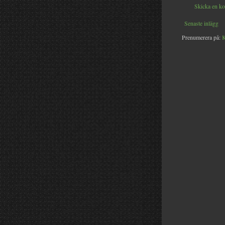
Skicka en k
Senaste inlägg
Prenumerera på:
K