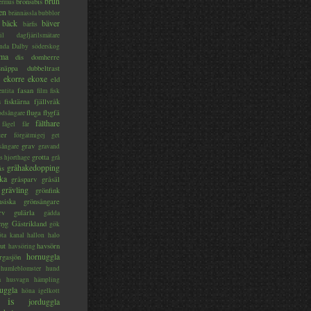
brun
bronsibis
dermus
en
brännässla
bubblor
bäck
bäver
bärfis
il
dagfjärilsmätare
nda
Dalby söderskog
ma
dis
domherre
lsnäppa
dubbeltrast
ekorre
ekoxe
eld
fasan
entita
film
fisk
s
fisktärna
fjällvråk
fluga
flygfä
odsångare
fälthare
fågel
får
ter
förgätmigej
get
grav
sångare
gravand
grotta
s hjorthage
grå
gråhakedopping
ås
ka
gråsparv
gråsäl
grävling
grönfink
nsiska
grönsångare
rv
gulärla
gädda
myg
Gästrikland
gök
ta kanal
hallon
halo
ut
havsörn
havsöring
hornuggla
rgasjön
humleblomster
hund
a
husvagn
hämpling
uggla
höna
igelkott
is
jorduggla