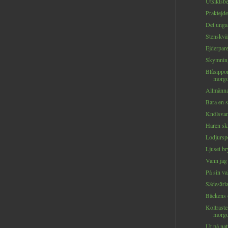
Utsiktsbe
Praktejder
Det unga 
Stenskvät
Ejderparet
Skymning
Blåsippor
morgo
Allmänna 
Bara en s
Knölsvan 
Haren ski
Lodjurspo
Ljuset br
Vann jag 
På sin va
Sädesärla
Bäckens 
Koltraste
morgo
Ut på natt