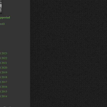
ppestad
rofil
al 2023
al 2022
al 2021
al 2020
al 2019
al 2018
al 2017
al 2016
al 2015
al 2014