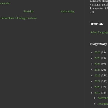
Klicka på bilder
ommentar
versioner. Du f
kommentar till 
Startsida
Äldre inlägg
vill.
ommentarer till inlägget (Atom)
Translate
Select Languag
Blogginlägg
2026
(13)
►
2025
(13)
►
2024
(69)
►
2023
(261)
►
2022
(359)
►
2021
(383)
►
2020
(374)
►
2019
(388)
▼
decemb
►
novemb
►