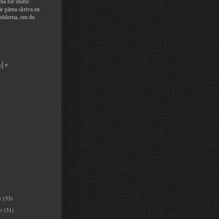
na för större
år gärna skriva en
bilderna, om du
e
▼
er
(33)
er
(31)