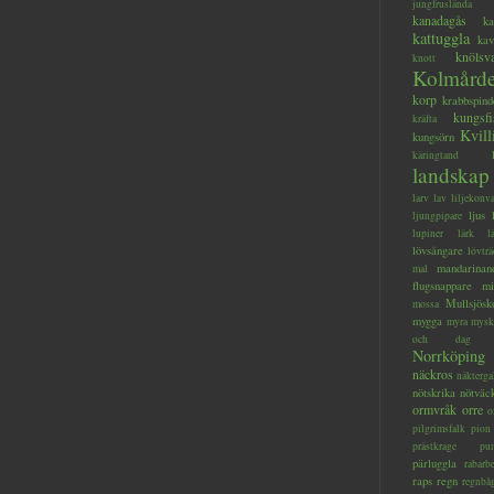
jungfruslända
kanadagås
ka
kattuggla
kav
knölsv
knott
Kolmård
korp
krabbspind
kungsfi
kräfta
Kvill
kungsörn
käringtand
landskap
larv
lav
liljekonva
ljus
ljungpipare
lupiner
lärk
l
lövsångare
lövträ
mandarinan
mal
flugsnappare
mi
Mullsjösk
mossa
mygga
myra
mysk
och dag
Norrköping
näckros
näkterga
nötskrika
nötväc
ormvråk
orre
o
pilgrimsfalk
pion
prästkrage
pu
pärluggla
rabarb
raps
regn
regnbå