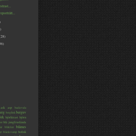
trast...
eporträtt...
)
)
(28)
36)
ask
asp
backsvala
erg
berguv
bergfink
örk
björktrast
björn
blå jungfruslända
or
blåmes
är
blåklint
ge
bofink
bläcksvamp