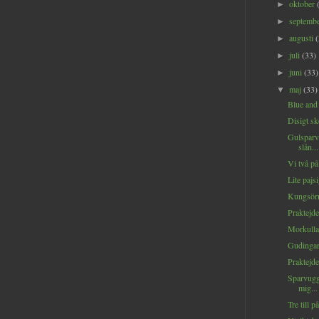
oktober
►
septemb
►
augusti
►
juli
(33)
►
juni
(33)
►
maj
(33)
▼
Blue and 
Disigt sk
Gulsparv
slån...
Vi två på
Lite pajsi
Kungsörn
Praktejde
Morkulla
Gudingarn
Praktejder
Sparvugg
mig...
Tre till p