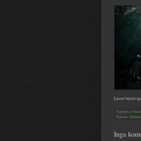
Ljuset bryter i
Upplagd av
Gusta
Etiketter:
Kolmår
Inga kom