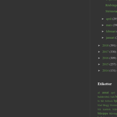
Rödvinges
Strömstar
april
(29
►
mars
(39
►
februari
►
januari
(
►
2018
(391)
►
2017
(330)
►
2016
(309)
►
2015
(257)
►
2014
(131)
►
Etiketter
annat
al
apel
b
baldersbrå
bark
bj
bil
bi
bitbock
blogg
blad
blomm
blå kärrhök
blåb
blåsippa
blåvin