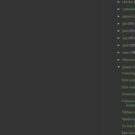
oktober
►
septemb
►
augusti
►
juli
(33)
►
juni
(33)
►
maj
(33)
►
april
(29
►
mars
(39
►
februari
►
januari
(
▼
Vinterfåg
Trött tur
Den vack
Grönsiska
Gråsparve
kompi
Tillbaka t
Tamduvan
Vy från 
Min först