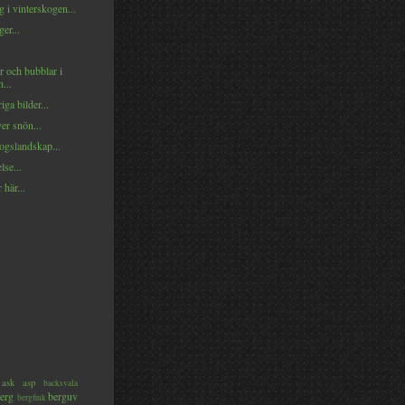
 i vinterskogen...
er...
r och bubblar i
...
iga bilder...
er snön...
ogslandskap...
lse...
 här...
ask
asp
backsvala
erg
berguv
bergfink