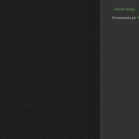
Senaste inlägg
Prenumerera på:
K