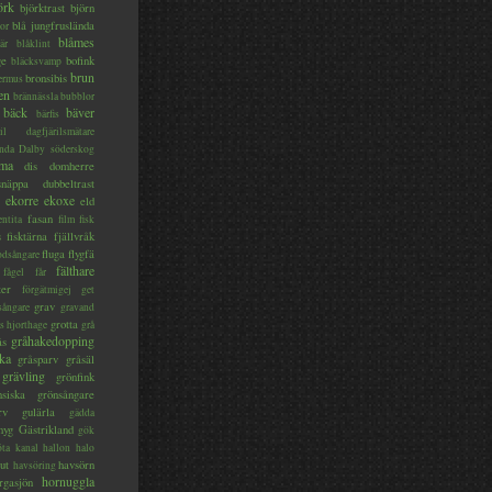
örk
björktrast
björn
blå jungfruslända
or
blåmes
är
blåklint
ge
bofink
bläcksvamp
brun
bronsibis
dermus
en
brännässla
bubblor
bäck
bäver
bärfis
il
dagfjärilsmätare
nda
Dalby söderskog
ma
dis
domherre
lsnäppa
dubbeltrast
ekorre
ekoxe
eld
fasan
entita
film
fisk
s
fisktärna
fjällvråk
fluga
flygfä
odsångare
fälthare
fågel
får
ter
förgätmigej
get
grav
sångare
gravand
grotta
s hjorthage
grå
gråhakedopping
ås
ka
gråsparv
gråsäl
grävling
grönfink
nsiska
grönsångare
rv
gulärla
gädda
myg
Gästrikland
gök
ta kanal
hallon
halo
ut
havsörn
havsöring
hornuggla
rgasjön