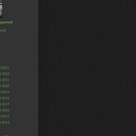
ppestad
rofil
al 2023
al 2022
al 2021
al 2020
al 2019
al 2018
al 2017
al 2016
al 2015
al 2014