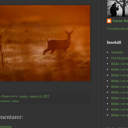
Gustav Ra
Visa hela min p
Innehåll
Startsida
Om bloggen
Bilder i urv
Bilder i urv
Bilder i urv
Bilder i urv
Bilder i urv
Bilder i urv
v Rappestad
kl.
onsdag, januari 16, 2019
Bilder i urv
eslätten
,
rådjur
Bilder i urv
Bilder i urv
mentarer:
Bilder i urv
ommentar