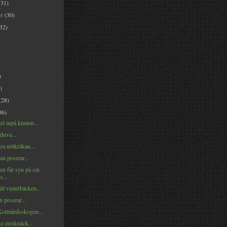
(31)
er
(30)
(32)
)
)
(28)
36)
el inpå knuten...
kduva...
ra nötkråkan...
n poserar...
n får syn på sin
s...
ill vinterbäcken...
 poserar...
Kolmårdsskogen...
a stenknäck...