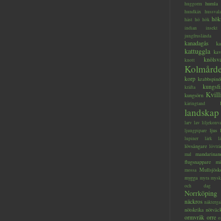
humla
huggorm
hundkäx
hussval
hök
häst
hö
hök
indian
insekt
jungfruslända
kanadagås
ka
kattuggla
kav
knölsv
knott
Kolmård
korp
krabbspind
kungsfi
kräfta
Kvill
kungsörn
käringtand
landskap
larv
lav
liljekonva
ljus
ljungpipare
lupiner
lärk
l
lövsångare
lövträ
mandarinan
mal
flugsnappare
mi
Mullsjösk
mossa
mygga
myra
mysk
och dag
Norrköping
näckros
näkterga
nötskrika
nötväc
ormvråk
orre
o