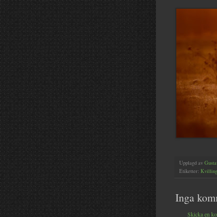
Upplagd av
Gusta
Etiketter:
Kvilling
Inga kom
Skicka en k