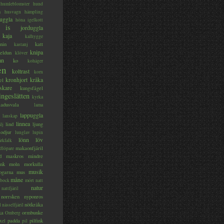
humleblomster
hund
a
husvagn
hämpling
uggla
höna
igelkott
is
jorduggla
kaja
kalhygge
nin
katt
kastanj
knipa
eldun
klöver
an
ko
kohäger
en
koltrast
korn
kronhjort
kråka
el
skare
kungsfågel
ingeslätten
kyrka
ladusvala
lama
lappuggla
lanskap
linnea
lind
ljung
lj
lodjur
lunglav
lupin
lönn
löv
ärkfalk
makaonfjäril
dlöpare
d
maskros
mindre
nk
moln
morkulla
musik
ogarna
mus
måne
bock
mört
natt
natur
nattfjäril
norrsken
nyponros
nötkråka
l
nässelfjäril
ka
ormbunke
Omberg
padda
pilfink
xel
pil