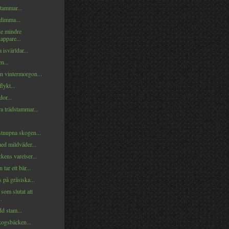
tammar...
 dimma...
e mindre
appare...
a isvärldar...
n...
n vintermorgon...
lykt...
or...
a trädstammar...
stnupna skogen...
ed mildväder...
kens varelser...
tar ett bär...
s på gråsiska...
som slutat att
.
d stam...
kogsbäcken...