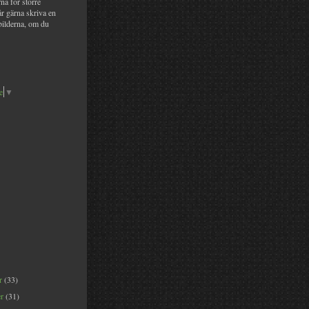
na för större
år gärna skriva en
bilderna, om du
e
▼
er
(33)
er
(31)