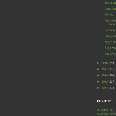
Skymning
Isen sjung
Vi två...
Det porla
bäcken
Fem vintr
Glädje öv
Några sk
Älg i röre
Januari är
2018
(391)
►
2017
(330)
►
2016
(309)
►
2015
(257)
►
2014
(131)
►
Etiketter
annat
al
apel
b
baldersbrå
bark