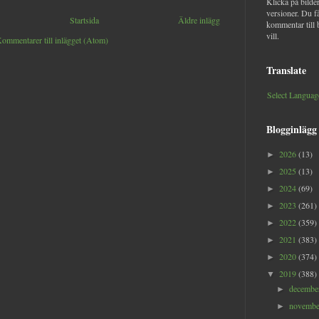
Klicka på bilder
versioner. Du f
Startsida
Äldre inlägg
kommentar till 
vill.
ommentarer till inlägget (Atom)
Translate
Select Languag
Blogginlägg
2026
(13)
►
2025
(13)
►
2024
(69)
►
2023
(261)
►
2022
(359)
►
2021
(383)
►
2020
(374)
►
2019
(388)
▼
decemb
►
novemb
►