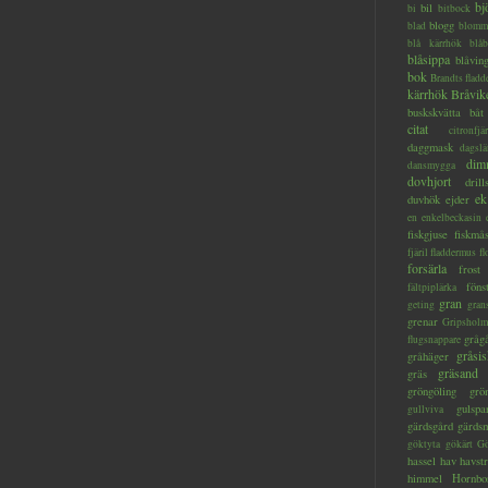
bj
bil
bi
bitbock
blogg
blad
blomm
blå kärrhök
blåb
blåsippa
blåvin
bok
Brandts flad
kärrhök
Bråvik
buskskvätta
båt
citat
citronfjär
daggmask
dagslä
dim
dansmygga
dovhjort
dril
ek
duvhök
ejder
en
enkelbeckasin
fiskgjuse
fiskmå
fjäril
fladdermus
fl
forsärla
frost
föns
fältpiplärka
gran
geting
gran
grenar
Gripsholm
gråg
flugsnappare
gråsis
gråhäger
gräsand
gräs
gröngöling
grö
gulspa
gullviva
gärdsgård
gärds
göktyta
gökärt
Gö
hassel
hav
havstr
himmel
Hornbo