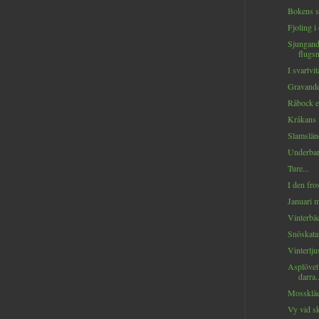
Bokens s
Fjoling i
Sjungand
flugsn
I svartvit
Gravande
Råbock e
Kråkans f
Slamsländ
Underbar
Ture...
I den fro
Januari m
Vinterbäc
Snöskatan 
Vinterlju
Asplövet 
darra..
Mosskläd
Vy vid s