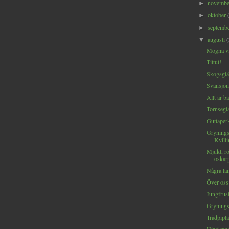
novemb
►
oktober
►
septemb
►
augusti
▼
Mogna vi
Tittut!
Skogsglän
Svansjön.
Allt är ba
Tornsegla
Guttaperk
Grynings
Kvilli
Mjukt, rör
oskarp
Några lan
Över oss 
Jungfrusl
Grynings
Trädpiplä