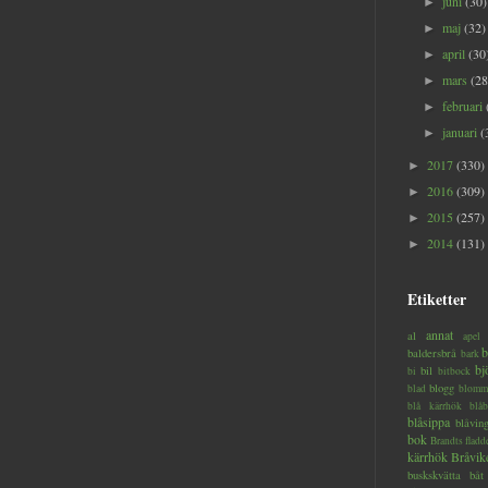
juni
(30)
►
maj
(32)
►
april
(30
►
mars
(28
►
februari
►
januari
(
►
2017
(330)
►
2016
(309)
►
2015
(257)
►
2014
(131)
►
Etiketter
annat
al
apel
b
baldersbrå
bark
bj
bil
bi
bitbock
blogg
blad
blomm
blå kärrhök
blåb
blåsippa
blåvin
bok
Brandts flad
kärrhök
Bråvik
buskskvätta
båt