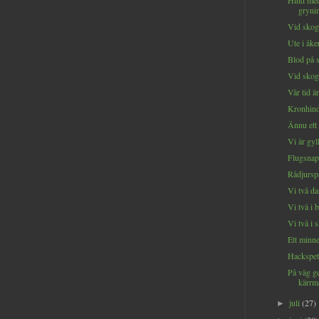
Hind med
grynin
Vid skog
Ute i åker
Blod på s
Vid skog
Vår tid är
Kronhinde
Ännu ett 
Vi är gyll
Flugsnap
Rådjurspa
Vi två da
Vi två i 
Vi två i 
Ett minne 
Hackspett
På väg 
kärrm
juli
(27)
►