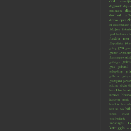
citat
citronfjär
daggmask
dagslä
dim
dansmygga
dovhjort
dril
ek
duvhök
ejder
en
enkelbeckasin
fiskgjuse
fiskmå
fjäril
fladdermus
fl
forsärla
frost
föns
fältpiplärka
gran
geting
gran
grenar
Gripsholm
gråg
flugsnappare
gråsis
gråhäger
gräsand
gräs
gröngöling
grö
gulspa
gullviva
gärdsgård
gärds
göktyta
gökärt
Gö
hassel
hav
havstr
himmel
Hornbo
humla
huggorm
hundkäx
hussval
hök
häst
hö
hök
indian
insekt
jungfruslända
kanadagås
ka
kattuggla
kav