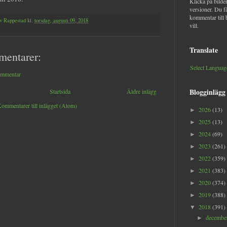
Klicka på bilder
versioner. Du f
kommentar till 
v Rappestad
kl.
torsdag, augusti 09, 2018
vill.
Translate
mentarer:
Select Languag
ommentar
Blogginlägg
Startsida
Äldre inlägg
ommentarer till inlägget (Atom)
2026
(13)
►
2025
(13)
►
2024
(69)
►
2023
(261)
►
2022
(359)
►
2021
(383)
►
2020
(374)
►
2019
(388)
►
2018
(391)
▼
decemb
►