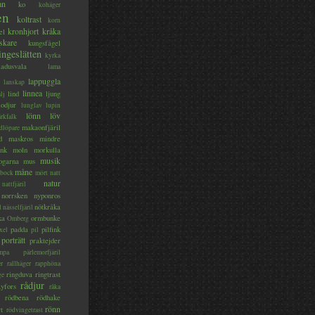
an
ko
kohäger
en
koltrast
korn
kronhjort
kråka
el
skare
kungsfågel
ingeslätten
kyrka
ladusvala
lama
lappuggla
lanskap
linnea
lind
ljung
lj
lodjur
lunglav
lupin
lönn
löv
ärkfalk
makaonfjäril
dlöpare
d
maskros
mindre
nk
moln
morkulla
musik
ogarna
mus
måne
bock
mört
natt
natur
nattfjäril
norrsken
nyponros
nötkråka
l
nässelfjäril
ka
ormbunke
Omberg
padda
pilfink
xel
pil
porträtt
praktejder
mpa
pärlemorfjäril
er
rallhäger
rapphöna
ringduva
ringtrast
ge
rådjur
yfors
råka
rödbena
rödhake
rönn
rt
rödvingetrast