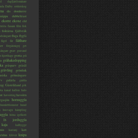
il
dagfjärilsmätare
nda
Dalby söderskog
ma
dis
domherre
lsnäppa
dubbeltrast
ekorre
ekoxe
eld
fasan
entita
film
fisk
s
fisktärna
fjällvråk
fluga
flygfä
odsångare
fälthare
fågel
får
ter
förgätmigej
get
grav
sångare
gravand
grotta
s hjorthage
grå
gråhakedopping
ås
ka
gråsparv
gråsäl
grävling
grönfink
nsiska
grönsångare
rv
gulärla
gädda
myg
Gästrikland
gök
ta kanal
hallon
halo
ut
havsörn
havsöring
hornuggla
rgasjön
humleblomster
hund
a
husvagn
hämpling
uggla
höna
igelkott
is
jorduggla
kaja
kalhygge
nin
katt
kastanj
knipa
eldun
klöver