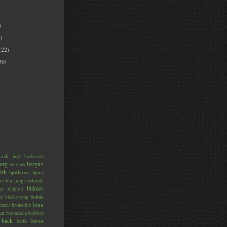
)
)
(22)
30)
ask
asp
backsvala
erg
berguv
bergfink
örk
björktrast
björn
blå jungfruslända
or
blåmes
är
blåklint
ge
bofink
bläcksvamp
brun
bronsibis
dermus
en
brännässla
bubblor
bäck
bäver
bärfis