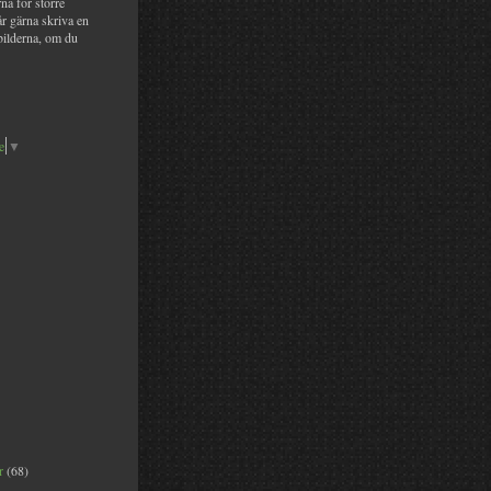
na för större
år gärna skriva en
bilderna, om du
e
▼
er
(68)