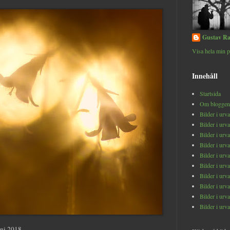
Gustav Ra
Visa hela min p
Innehåll
Startsida
Om bloggen
Bilder i urv
Bilder i urv
Bilder i urv
Bilder i urv
Bilder i urv
Bilder i urv
Bilder i urv
Bilder i urv
Bilder i urv
Bilder i urv
ni 2018.