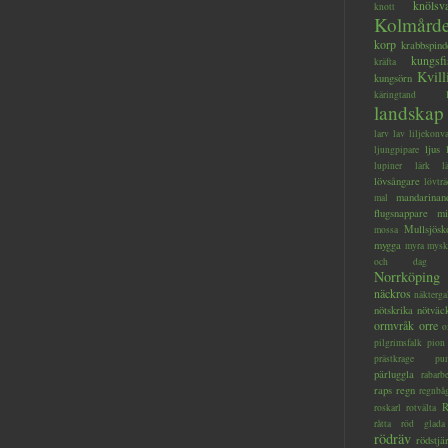
knölsv
knott
Kolmård
korp
krabbspind
kungsfi
kräfta
Kvill
kungsörn
käringtand
landskap
larv
lav
liljekonva
ljus
ljungpipare
lupiner
lärk
l
lövsångare
lövträ
mandarinan
mal
flugsnappare
mi
Mullsjösk
mossa
mygga
myra
mysk
och dag
Norrköping
näckros
näkterga
nötskrika
nötväc
ormvråk
orre
o
pilgrimsfalk
pion
prästkrage
pu
pärluggla
rabarb
raps
regn
regnbå
R
roskarl
rotvälta
råtta
röd glada
rödräv
rödstjä