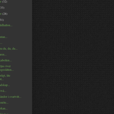
er
(32)
(33)
er
(28)
(31)
ldhallon...
tan...
..
ra du, du, du...
ren...
abollen...
ljus över
ngeslätten...
ligt, lite
t...
dskap...
två...
ändor i svartvitt...
möte...
rkan...