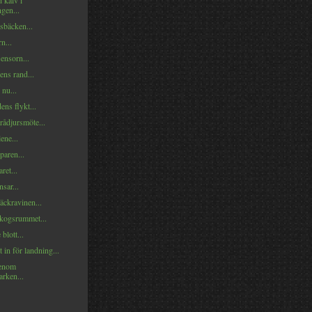
 kalv i
gen...
sbäcken...
n...
ensorn...
ens rand...
 nu...
ns flykt...
rådjursmöte...
ene...
paren...
ret...
nsar...
bäckravinen...
skogsrummet...
blott...
 in för landning...
genom
arken...