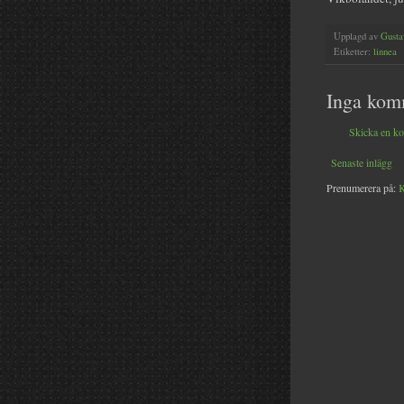
Upplagd av
Gusta
Etiketter:
linnea
Inga kom
Skicka en k
Senaste inlägg
Prenumerera på:
K