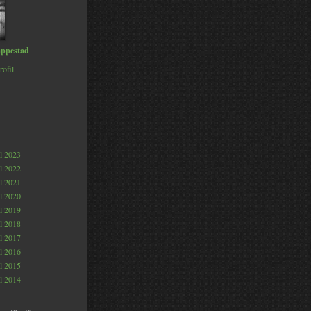
ppestad
rofil
al 2023
al 2022
al 2021
al 2020
al 2019
al 2018
al 2017
al 2016
al 2015
al 2014