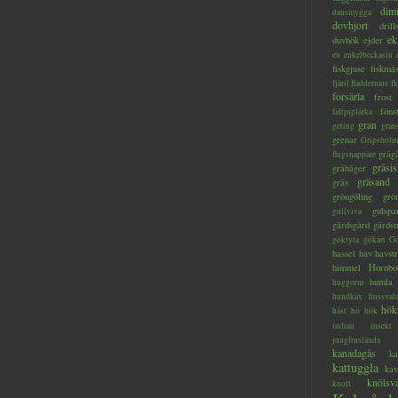
dim
dansmygga
dovhjort
dril
ek
duvhök
ejder
en
enkelbeckasin
fiskgjuse
fiskmå
fjäril
fladdermus
fl
forsärla
frost
föns
fältpiplärka
gran
geting
gran
grenar
Gripsholm
gråg
flugsnappare
gråsis
gråhäger
gräsand
gräs
gröngöling
grö
gulspa
gullviva
gärdsgård
gärds
göktyta
gökärt
Gö
hassel
hav
havstr
himmel
Hornbo
humla
huggorm
hundkäx
hussval
hök
häst
hö
hök
indian
insekt
jungfruslända
kanadagås
ka
kattuggla
kav
knölsv
knott