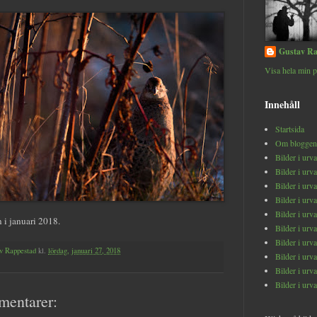
Gustav Ra
Visa hela min p
Innehåll
Startsida
Om bloggen
Bilder i urv
Bilder i urv
Bilder i urv
Bilder i urv
Bilder i urv
 i januari 2018.
Bilder i urv
Bilder i urv
v Rappestad
kl.
lördag, januari 27, 2018
Bilder i urv
Bilder i urv
Bilder i urv
mentarer: