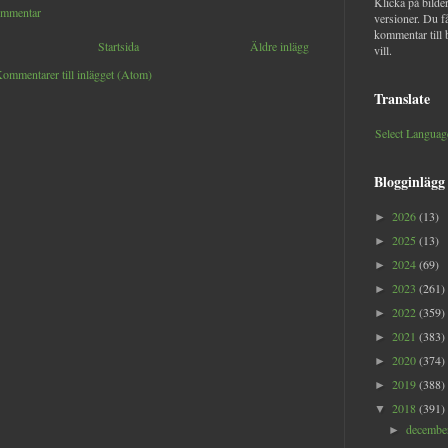
Klicka på bilder
ommentar
versioner. Du f
kommentar till 
Startsida
Äldre inlägg
vill.
ommentarer till inlägget (Atom)
Translate
Select Languag
Blogginlägg
2026
(13)
►
2025
(13)
►
2024
(69)
►
2023
(261)
►
2022
(359)
►
2021
(383)
►
2020
(374)
►
2019
(388)
►
2018
(391)
▼
decemb
►