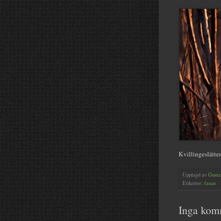
Kvillingeslätten
Upplagd av
Gusta
Etiketter:
fasan
Inga kom