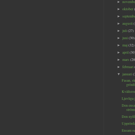
novemb
►
oktober
►
septemb
►
augusti
►
juli
(27)
►
juni
(30)
►
maj
(32)
►
april
(30
►
mars
(28
►
februari
►
januari
(
▼
Fasan, s
grönfi
Kvällsrod
Ljuvliga j
Den ens
ströms
Den nyfi
Upprörda 
Ensam oc