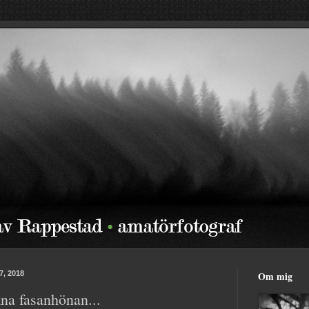
7, 2018
Om mig
na fasanhönan...