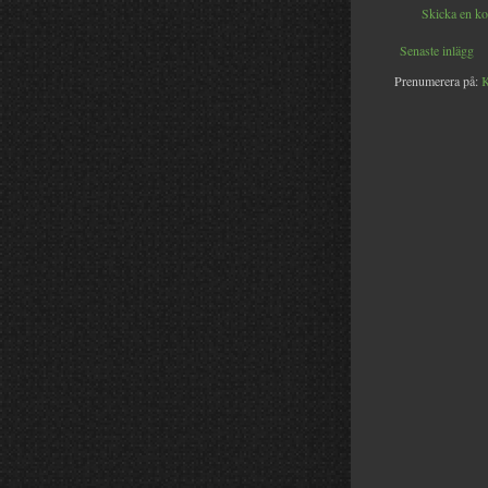
Skicka en k
Senaste inlägg
Prenumerera på:
K