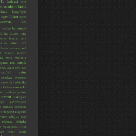
en
koltrast
korn
kronhjort
kråka
el
skare
kungsfågel
ingeslätten
kyrka
ladusvala
lama
lappuggla
lanskap
linnea
lind
ljung
lj
lodjur
lunglav
lupin
lönn
löv
ärkfalk
makaonfjäril
dlöpare
d
maskros
mindre
nk
moln
morkulla
musik
ogarna
mus
måne
bock
mört
natt
natur
nattfjäril
norrsken
nyponros
nötkråka
l
nässelfjäril
ka
ormbunke
Omberg
padda
pilfink
xel
pil
porträtt
praktejder
mpa
pärlemorfjäril
er
rallhäger
rapphöna
ringduva
ringtrast
ge
rådjur
yfors
råka
rödbena
rödhake
rönn
rt
rödvingetrast
rötter
gare
Röttle