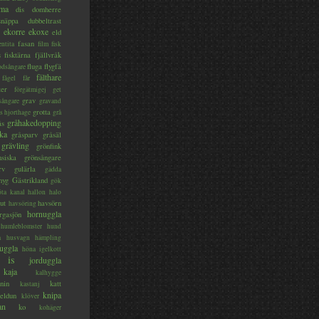
ma
dis
domherre
lsnäppa
dubbeltrast
ekorre
ekoxe
eld
fasan
entita
film
fisk
s
fisktärna
fjällvråk
fluga
flygfä
odsångare
fälthare
fågel
får
ter
förgätmigej
get
grav
sångare
gravand
grotta
s hjorthage
grå
gråhakedopping
ås
ka
gråsparv
gråsäl
grävling
grönfink
nsiska
grönsångare
rv
gulärla
gädda
myg
Gästrikland
gök
ta kanal
hallon
halo
ut
havsörn
havsöring
hornuggla
rgasjön
humleblomster
hund
a
husvagn
hämpling
uggla
höna
igelkott
is
jorduggla
kaja
kalhygge
nin
katt
kastanj
knipa
eldun
klöver
an
ko
kohäger