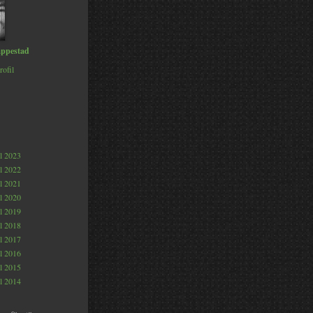
ppestad
rofil
al 2023
al 2022
al 2021
al 2020
al 2019
al 2018
al 2017
al 2016
al 2015
al 2014