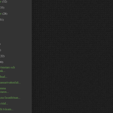
er
(32)
(33)
er
(28)
(31)
)
)
(22)
30)
trömstare och
nk...
nad...
anuarivattenfall...
amma
taren...
kna fasanhönan...
träd...
h tvåsam...