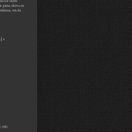
na för större
år gärna skriva en
bilderna, om du
e
▼
er
(68)