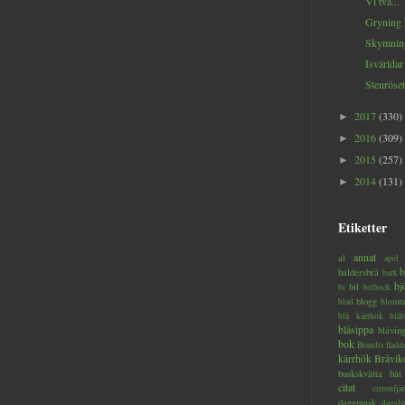
Vi två...
Gryning h
Skymning
Isvärldar
Stenröset 
2017
(330)
►
2016
(309)
►
2015
(257)
►
2014
(131)
►
Etiketter
annat
al
apel
b
baldersbrå
bark
bj
bil
bi
bitbock
blogg
blad
blomm
blå kärrhök
blåb
blåsippa
blåvin
bok
Brandts flad
kärrhök
Bråvik
buskskvätta
båt
citat
citronfjär
daggmask
dagslä