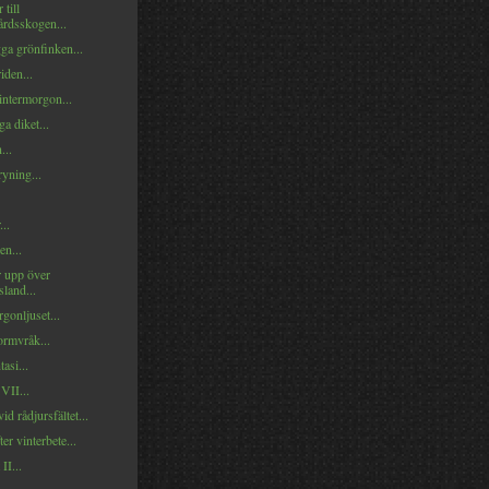
 till
rdsskogen...
ga grönfinken...
iden...
intermorgon...
ga diket...
...
yning...
...
en...
r upp över
sland...
gonljuset...
ormvråk...
asi...
 VII...
d rådjursfältet...
ter vinterbete...
II...