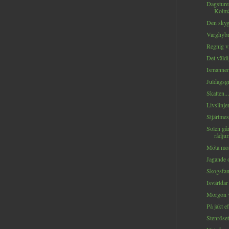
Dagsturer
Kolmå
Den skyg
Varghybr
Regnig v
Det väldi
Ismannen
Juldagsgr
Skatten...
Livslinjer
Stjärtmes
Solen gå
rådjur
Möta mor
Jagande 
Skogsfant
Isvärldar
Morgon vi
På jakt ef
Stenröset 