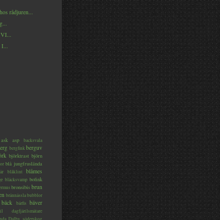
os rådjuren...
...
 VI...
I...
ask
asp
backsvala
erg
berguv
bergfink
örk
björktrast
björn
blå jungfruslända
or
blåmes
är
blåklint
ge
bofink
bläcksvamp
brun
bronsibis
dermus
en
brännässla
bubblor
bäck
bäver
bärfis
il
dagfjärilsmätare
nda
Dalby söderskog