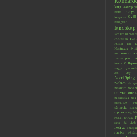
Kolmård
korp
krabbspind
kungsfi
kräfta
Kvill
kungsörn
käringtand
landskap
larv
lav
liljekonva
ljus
ljungpipare
lupiner
lärk
l
lövsångare
lövträ
mandarinan
mal
flugsnappare
mi
Mullsjösk
mossa
mygga
myra
mysk
och dag
Norrköping
näckros
näkterga
nötskrika
nötväc
ormvråk
orre
o
pilgrimsfalk
pion
prästkrage
pu
pärluggla
rabarb
raps
regn
regnbå
R
roskarl
rotvälta
råtta
röd glada
rödräv
rödstjä
rönnbär
rörsån