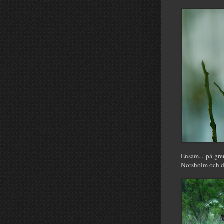
Ensam... på gr
Norsholm och de