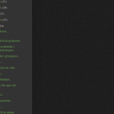
er
(31)
er
(29)
(27)
er
(27)
(24)
korre...
rdsskogshjortar...
kronhindar i
rdsskogen...
r i gryningen...
..
på sin vakt...
...
familjen...
 lite upp och
ss!
ngarenan...
..
till en annan