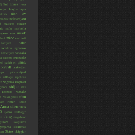
linnea
lind
ljung
lj
lodjur
lunglav
lupin
lönn
löv
ärkfalk
makaonfjäril
dlöpare
d
maskros
mindre
nk
moln
morkulla
musik
ogarna
mus
måne
bock
mört
natt
natur
nattfjäril
norrsken
nyponros
nötkråka
l
nässelfjäril
ka
ormbunke
Omberg
padda
pilfink
xel
pil
porträtt
praktejder
mpa
pärlemorfjäril
er
rallhäger
rapphöna
ringduva
ringtrast
ge
rådjur
yfors
råka
rödbena
rödhake
rönn
rt
rödvingetrast
rötter
gare
Röttle
 Anna
sidensvans
jö
sjörök
skalbagge
skog
skogshare
ett
gsmård
skogsnäva
gsstjärna
skrattmås
Skåne
skägglav
ram