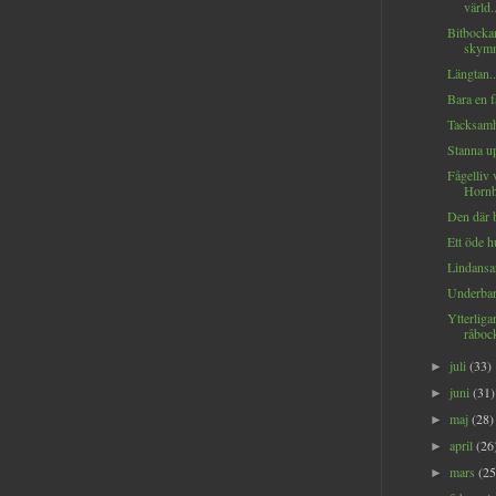
värld..
Bitbocka
skymn
Längtan..
Bara en f
Tacksamh
Stanna up
Fågelliv 
Hornb
Den där b
Ett öde h
Lindansar
Underbara
Ytterligar
råboc
juli
(33)
►
juni
(31)
►
maj
(28)
►
april
(26
►
mars
(25
►