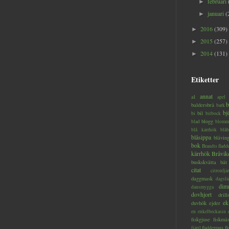
februari
►
januari
(
►
2016
(309)
►
2015
(257)
►
2014
(131)
►
Etiketter
annat
al
apel
b
baldersbrå
bark
bj
bil
bi
bitbock
blogg
blad
blomm
blå kärrhök
blåb
blåsippa
blåvin
bok
Brandts flad
kärrhök
Bråvik
buskskvätta
båt
citat
citronfjär
daggmask
dagslä
dim
dansmygga
dovhjort
dril
ek
duvhök
ejder
en
enkelbeckasin
fiskgjuse
fiskmå
fjäril
fladdermus
fl