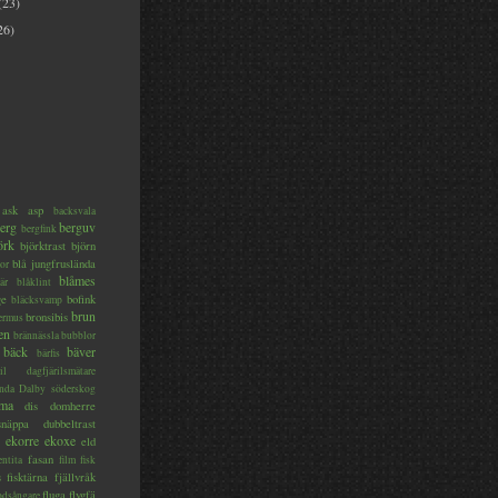
(23)
26)
ask
asp
backsvala
erg
berguv
bergfink
örk
björktrast
björn
blå jungfruslända
or
blåmes
är
blåklint
ge
bofink
bläcksvamp
brun
bronsibis
dermus
en
brännässla
bubblor
bäck
bäver
bärfis
il
dagfjärilsmätare
nda
Dalby söderskog
ma
dis
domherre
lsnäppa
dubbeltrast
ekorre
ekoxe
eld
fasan
entita
film
fisk
s
fisktärna
fjällvråk
fluga
flygfä
odsångare