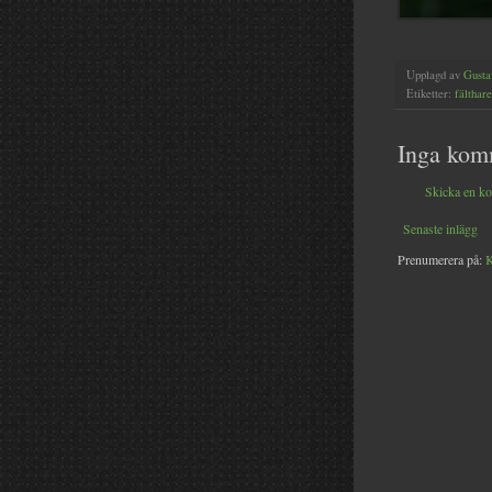
Upplagd av
Gusta
Etiketter:
fälthare
Inga kom
Skicka en k
Senaste inlägg
Prenumerera på:
K