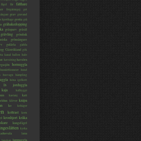
fälthare
fågel
får
ter
förgätmigej
get
grav
sångare
gravand
grotta
s hjorthage
grå
gråhakedopping
ås
ka
gråsparv
gråsäl
grävling
grönfink
nsiska
grönsångare
rv
gulärla
gädda
myg
Gästrikland
gök
ta kanal
hallon
halo
ut
havsörn
havsöring
hornuggla
rgasjön
humleblomster
hund
a
husvagn
hämpling
uggla
höna
igelkott
is
jorduggla
kaja
kalhygge
nin
katt
kastanj
knipa
eldun
klöver
an
ko
kohäger
en
koltrast
korn
kronhjort
kråka
el
skare
kungsfågel
ingeslätten
kyrka
ladusvala
lama
lappuggla
lanskap