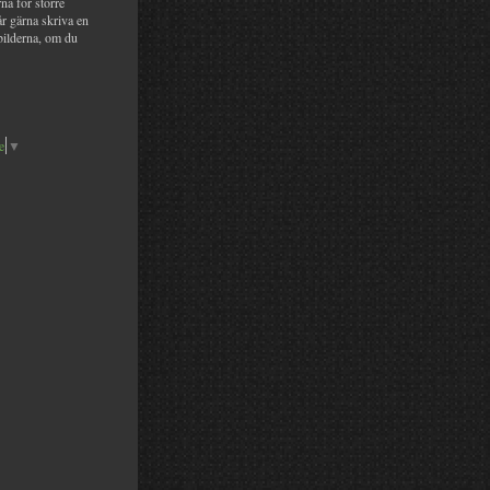
na för större
år gärna skriva en
bilderna, om du
e
▼