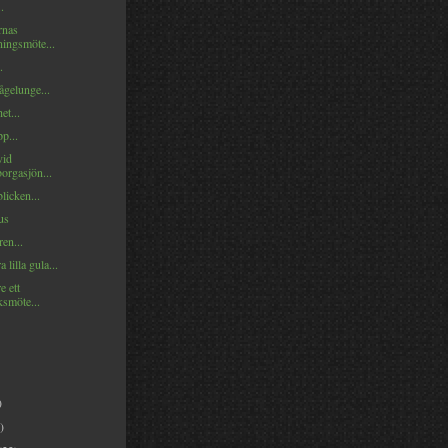
.
rnas
ingsmöte...
.
ågelunge...
et...
p...
vid
orgasjön...
licken...
us
en...
 lilla gula...
e ett
ksmöte...
)
)