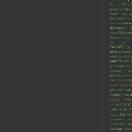
larv
lav
liljekonva
ljus
ljungpipare
lupiner
lärk
l
lövsångare
lövträ
mandarinan
mal
flugsnappare
mi
Mullsjösk
mossa
mygga
myra
mysk
och dag
Norrköping
näckros
näkterga
nötskrika
nötväc
ormvråk
orre
o
pilgrimsfalk
pion
prästkrage
pu
pärluggla
rabarb
raps
regn
regnbå
R
roskarl
rotvälta
råtta
röd glada
rödräv
rödstjä
rönnbär
rörsån
Sankt
salskrake
s
självporträtt
skata
skarv
skel
skogsmus
sko
sko
skogssnäppa
skräddare
skvatt