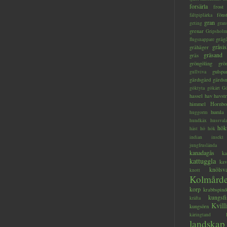
forsärla
frost
föns
fältpiplärka
gran
geting
gran
grenar
Gripsholm
gråg
flugsnappare
gråsis
gråhäger
gräsand
gräs
gröngöling
grö
gulspa
gullviva
gärdsgård
gärds
göktyta
gökärt
Gö
hassel
hav
havstr
himmel
Hornbo
humla
huggorm
hundkäx
hussval
hök
häst
hö
hök
indian
insekt
jungfruslända
kanadagås
ka
kattuggla
kav
knölsv
knott
Kolmård
korp
krabbspind
kungsfi
kräfta
Kvill
kungsörn
käringtand
landskap