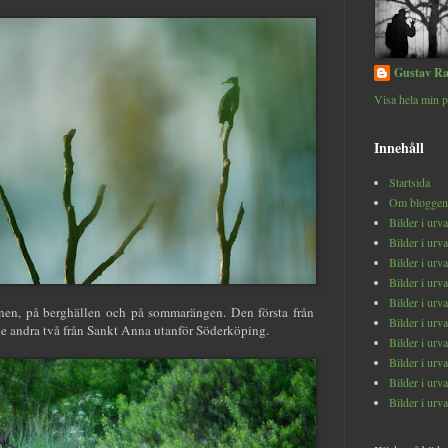
Gustav Ra
Visa hela min p
Innehåll
Startsida
Om bloggen
Bilder i urv
Bilder i urv
Bilder i urv
Bilder i urv
Bilder i urv
enen, på berghällen och på sommarängen. Den första från
Bilder i urv
 andra två från Sankt Anna utanför Söderköping.
Bilder i urv
Bilder i urv
Bilder i urv
Bilder i urv