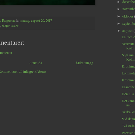
decemb
►
novemb
►
oktober
►
v Rappestad
kl.
söndag, augusti 20, 2017
septemb
►
,
rådjur
,
skarv
augusti
▼
En liten e
mentarer:
Svartvita
Kolmå
ommentar
Nyfikna 
Kolmå
Startsida
Äldre inlägg
Kronhinda
ommentarer till inlägget (Atom)
Lommöte.
Kronhind 
Ensamhet
Den lilla 
Det känns
ned...
Skaka lo
Vid dejti
Två strån.
Portalen 