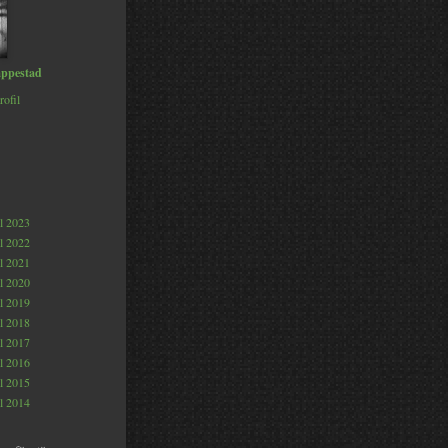
ppestad
rofil
al 2023
al 2022
al 2021
al 2020
al 2019
al 2018
al 2017
al 2016
al 2015
al 2014