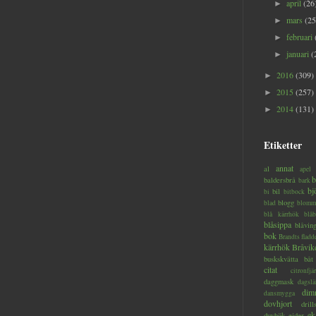
april
(26
►
mars
(25
►
februari
►
januari
(
►
2016
(309)
►
2015
(257)
►
2014
(131)
►
Etiketter
annat
al
apel
b
baldersbrå
bark
bj
bil
bi
bitbock
blogg
blad
blomm
blå kärrhök
blåb
blåsippa
blåvin
bok
Brandts flad
kärrhök
Bråvik
buskskvätta
båt
citat
citronfjär
daggmask
dagslä
dim
dansmygga
dovhjort
dril
ek
duvhök
ejder