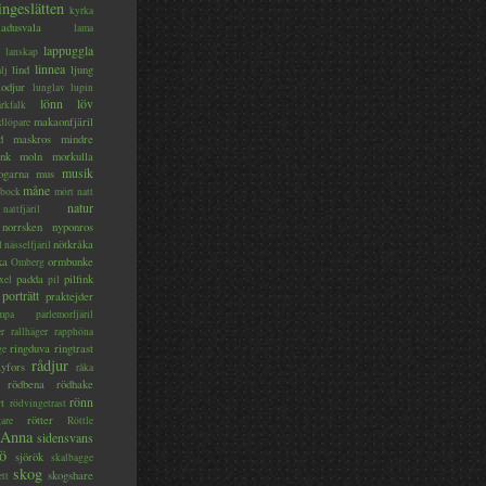
ingeslätten
kyrka
ladusvala
lama
lappuggla
lanskap
linnea
lind
ljung
lj
lodjur
lunglav
lupin
lönn
löv
ärkfalk
makaonfjäril
dlöpare
d
maskros
mindre
nk
moln
morkulla
musik
ogarna
mus
måne
bock
mört
natt
natur
nattfjäril
norrsken
nyponros
nötkråka
l
nässelfjäril
ka
ormbunke
Omberg
padda
pilfink
xel
pil
porträtt
praktejder
mpa
pärlemorfjäril
er
rallhäger
rapphöna
ringduva
ringtrast
ge
rådjur
yfors
råka
rödbena
rödhake
rönn
rt
rödvingetrast
rötter
gare
Röttle
 Anna
sidensvans
jö
sjörök
skalbagge
skog
skogshare
ett