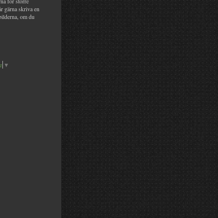
na för större
år gärna skriva en
bilderna, om du
e
▼