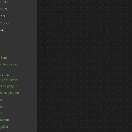
er
(31)
er
(29)
(27)
er
(27)
(24)
 kant
omträngande
n...
a i den
ande rapsen
n en gång till
n en gång till
en
an
are
kreatur
sjakt