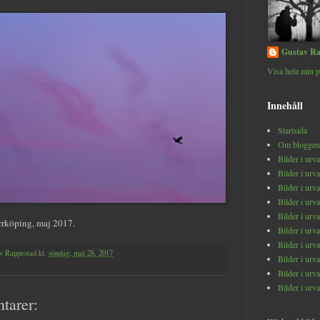
Gustav Ra
Visa hela min p
Innehåll
Startsida
Om bloggen
Bilder i urv
Bilder i urv
Bilder i urv
Bilder i urv
Bilder i urv
rrköping, maj 2017.
Bilder i urv
Bilder i urv
v Rappestad
kl.
söndag, maj 28, 2017
Bilder i urv
Bilder i urv
Bilder i urv
tarer: