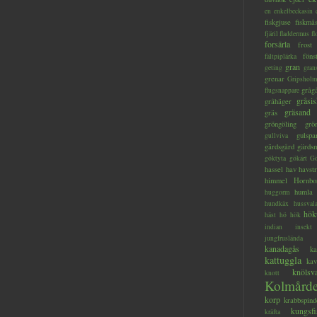
en
enkelbeckasin
fiskgjuse
fiskmå
fjäril
fladdermus
fl
forsärla
frost
föns
fältpiplärka
gran
geting
gran
grenar
Gripsholm
gråg
flugsnappare
gråsis
gråhäger
gräsand
gräs
gröngöling
grö
gulspa
gullviva
gärdsgård
gärds
göktyta
gökärt
Gö
hassel
hav
havstr
himmel
Hornbo
humla
huggorm
hundkäx
hussval
hök
häst
hö
hök
indian
insekt
jungfruslända
kanadagås
ka
kattuggla
kav
knölsv
knott
Kolmård
korp
krabbspind
kungsfi
kräfta