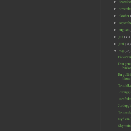
decemb
►
novemb
►
oktober
►
septemb
►
augusti
►
juli
(33)
►
juni
(31)
►
maj
(28)
▼
På varsin
Den gen
blicke
En gulärl
blomm
Tornfalke
Jorduggla
Tornfalk
Jorduggl
Tornsegl
Nyfikna 
Skymning