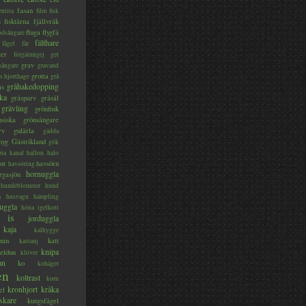
fasan
entita
film
fisk
s
fisktärna
fjällvråk
fluga
flygfä
odsångare
fälthare
fågel
får
ter
förgätmigej
get
grav
sångare
gravand
grotta
s hjorthage
grå
gråhakedopping
ås
ka
gråsparv
gråsäl
grävling
grönfink
nsiska
grönsångare
rv
gulärla
gädda
myg
Gästrikland
gök
ta kanal
hallon
halo
ut
havsörn
havsöring
hornuggla
rgasjön
humleblomster
hund
a
husvagn
hämpling
uggla
höna
igelkott
is
jorduggla
kaja
kalhygge
nin
katt
kastanj
knipa
eldun
klöver
an
ko
kohäger
en
koltrast
korn
kronhjort
kråka
el
skare
kungsfågel