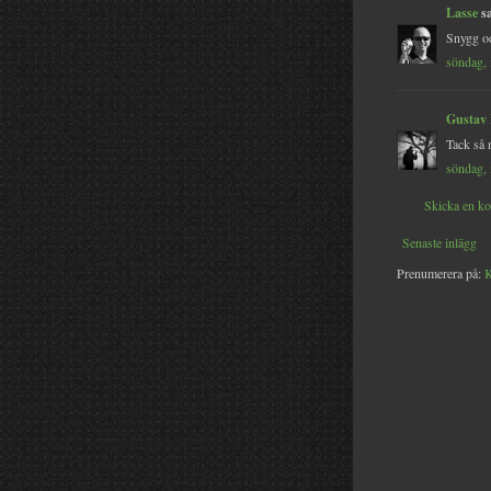
Lasse
sa
Snygg oc
söndag, 
Gustav
Tack så 
söndag, 
Skicka en k
Senaste inlägg
Prenumerera på:
K