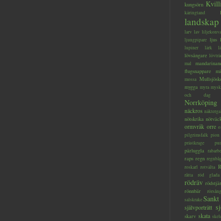
Kvill
kungsörn
käringtand
landskap
larv
lav
liljekonva
ljus
ljungpipare
lupiner
lärk
l
lövsångare
lövträ
mandarinan
mal
flugsnappare
mi
Mullsjösk
mossa
mygga
myra
mysk
och dag
Norrköping
näckros
näkterga
nötskrika
nötväc
ormvråk
orre
o
pilgrimsfalk
pion
prästkrage
pu
pärluggla
rabarb
raps
regn
regnbå
R
roskarl
rotvälta
råtta
röd glada
rödräv
rödstjä
rönnbär
rörsån
Sankt
salskrake
s
självporträtt
skata
skarv
skel