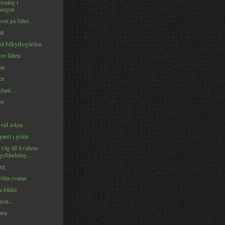
isning i
ingen
on på fältet...
tt
på bilkyrkogården
ver fälten
an
en
lant...
rt
d
 vid asken
aret i gölen
väg till kvällens
gsbjudning...
ing
ötta svanar
 bilder
sat...
ana