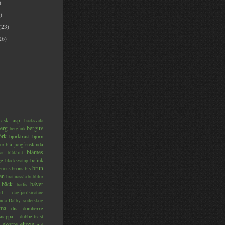
)
)
(23)
26)
ask
asp
backsvala
erg
berguv
bergfink
örk
björktrast
björn
blå jungfruslända
or
blåmes
är
blåklint
ge
bofink
bläcksvamp
brun
bronsibis
dermus
en
brännässla
bubblor
bäck
bäver
bärfis
il
dagfjärilsmätare
nda
Dalby söderskog
ma
dis
domherre
lsnäppa
dubbeltrast
ekorre
ekoxe
eld