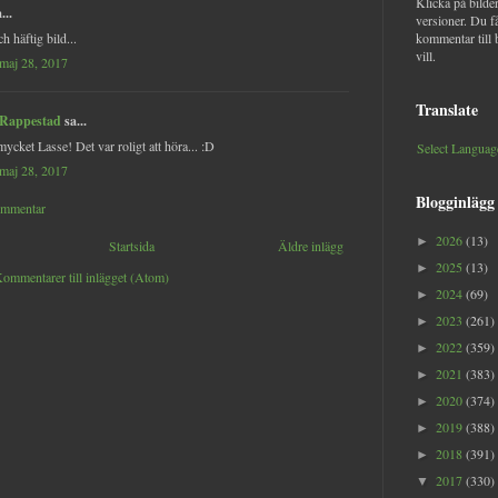
Klicka på bilder
...
versioner. Du f
h häftig bild...
kommentar till 
vill.
maj 28, 2017
Translate
 Rappestad
sa...
mycket Lasse! Det var roligt att höra... :D
Select Languag
maj 28, 2017
Blogginlägg
ommentar
2026
(13)
►
Startsida
Äldre inlägg
2025
(13)
►
ommentarer till inlägget (Atom)
2024
(69)
►
2023
(261)
►
2022
(359)
►
2021
(383)
►
2020
(374)
►
2019
(388)
►
2018
(391)
►
2017
(330)
▼