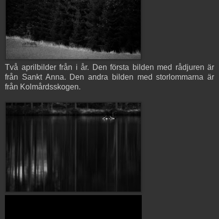
Två aprilbilder från i år. Den första bilden med rådjuren är
från Sankt Anna. Den andra bilden med storlommarna är
från Kolmårdsskogen.