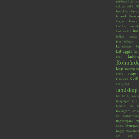
gärdsgård
gärds
göktyta
gökärt
Gö
hassel
hav
havstr
himmel
Hornbo
humla
huggorm
hundkäx
hussval
hök
häst
hö
hök
indian
insekt
jungfruslända
kanadagås
ka
kattuggla
kav
knölsv
knott
Kolmård
korp
krabbspind
kungsfi
kräfta
Kvill
kungsörn
käringtand
landskap
larv
lav
liljekonva
ljus
ljungpipare
lupiner
lärk
l
lövsångare
lövträ
mandarinan
mal
flugsnappare
mi
Mullsjösk
mossa
mygga
myra
mysk
och dag