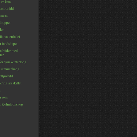
 av isen
och orädd
anarna
lltoppen
der
lla vattenfallet
r landskapet
a bilder med
lar
for you winterlong
tt sammanhang
tljusbild
kring årsskiftet
n
i isen
d Kolmårdsskog