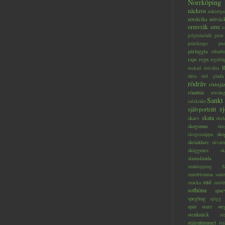
Norrköping
näckros
näkterga
nötskrika
nötväc
ormvråk
orre
o
pilgrimsfalk
pion
prästkrage
pu
pärluggla
rabarb
raps
regn
regnbå
R
roskarl
rotvälta
råtta
röd glada
rödräv
rödstjä
rönnbär
rörsån
Sankt
salskrake
s
självporträtt
skata
skarv
skel
skogsmus
sko
sko
skogssnäppa
skräddare
skvatt
skäggmes
sk
slamslända
smådopping
S
smörblomma
smör
snö
snäcka
snöd
sothöna
spar
spegling
spigg
spår
stare
ste
stenknäck
st
stjärnhimmel
stj