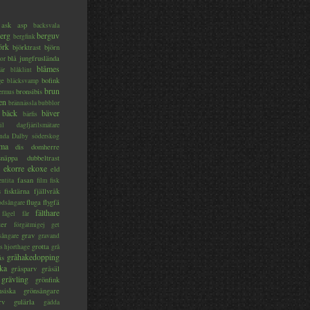
ask
asp
backsvala
erg
berguv
bergfink
örk
björktrast
björn
blå jungfruslända
or
blåmes
är
blåklint
ge
bofink
bläcksvamp
brun
bronsibis
dermus
en
brännässla
bubblor
bäck
bäver
bärfis
il
dagfjärilsmätare
nda
Dalby söderskog
ma
dis
domherre
lsnäppa
dubbeltrast
ekorre
ekoxe
eld
fasan
entita
film
fisk
s
fisktärna
fjällvråk
fluga
flygfä
odsångare
fälthare
fågel
får
ter
förgätmigej
get
grav
sångare
gravand
grotta
s hjorthage
grå
gråhakedopping
ås
ka
gråsparv
gråsäl
grävling
grönfink
nsiska
grönsångare
rv
gulärla
gädda