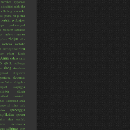
norrsken
nyponros
nötkråka
l
nässelfjäril
ka
ormbunke
Omberg
padda
pilfink
xel
pil
porträtt
praktejder
mpa
pärlemorfjäril
er
rallhäger
rapphöna
ringduva
ringtrast
ge
rådjur
yfors
råka
rödbena
rödhake
rönn
rt
rödvingetrast
rötter
gare
Röttle
 Anna
sidensvans
jö
sjörök
skalbagge
skog
skogshare
ett
gsmård
skogsnäva
gsstjärna
skrattmås
Skåne
skägglav
ram
slaguggla
ärgård
slånbär
slända
måland
småskrake
snok
boll
snatterand
sol
sork
roppe
solros
sparvuggla
vhök
spillkråka
spindel
sten
glits
stenfalk
stenskvätta
enros
stjärtmes
stor
ärnor