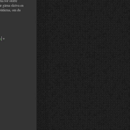
na för större
år gärna skriva en
bilderna, om du
e
▼