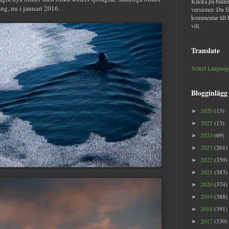
Klicka på bilder
ng, nu i januari 2016.
versioner. Du f
kommentar till 
vill.
Translate
Select Languag
Blogginlägg
2026
(13)
►
2025
(13)
►
2024
(69)
►
2023
(261)
►
2022
(359)
►
2021
(383)
►
2020
(374)
►
2019
(388)
►
2018
(391)
►
2017
(330)
►