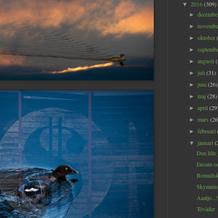
2016
(309)
▼
decemb
►
novemb
►
oktober
►
septemb
►
augusti
►
juli
(31)
►
juni
(26)
►
maj
(28)
►
april
(29
►
mars
(26
►
februari
►
januari
(
▼
Den lille
Ensam oc
Bomullsk
Skymning
Aaatjo...!
Töväder