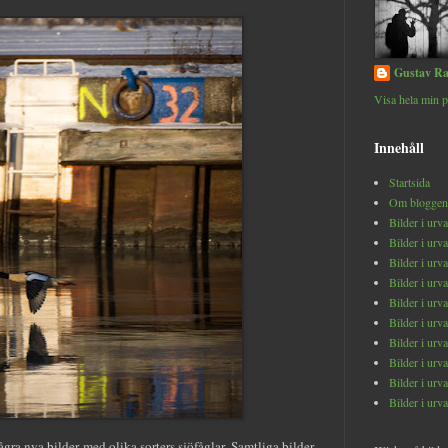
Gustav Ra
Visa hela min p
Innehåll
Startsida
Om bloggen
Bilder i urv
Bilder i urv
Bilder i urv
Bilder i urv
Bilder i urv
Bilder i urv
Bilder i urv
Bilder i urv
Bilder i urv
Bilder i urv
ågra nya bilder med olika sorters sjöfåglar. Samtliga bilder