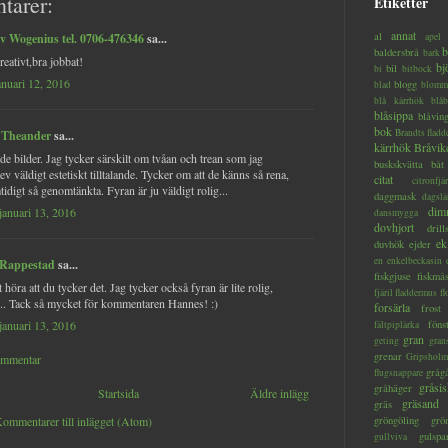
tarer:
Etiketter
annat
al
v Wogenius tel. 0706-476346
sa...
apel
b
baldersbrå
bark
reativt,bra jobbat!
bj
bil
bi
bitbock
januari 12, 2016
blogg
blad
blomm
blå kärrhök
blåb
blåsippa
blåvin
bok
Brandts flad
 Theander
sa...
kärrhök
Bråvik
e bilder. Jag tycker särskilt om tvåan och trean som jag
buskskvätta
båt
ev väldigt estetiskt tilltalande. Tycker om att de känns så rena,
citat
citronfjär
idigt så genomtänkta. Fyran är ju väldigt rolig...
daggmask
dagslä
dim
januari 13, 2016
dansmygga
dovhjort
dril
ek
duvhök
ejder
en
enkelbeckasin
 Rappestad
sa...
fiskgjuse
fiskmå
t höra att du tycker det. Jag tycker också fyran är lite rolig,
fjäril
fladdermus
fl
.. Tack så mycket för kommentaren Hannes! :)
forsärla
frost
januari 13, 2016
föns
fältpiplärka
gran
geting
gran
grenar
Gripsholm
ommentar
gråg
flugsnappare
gråsis
gråhäger
Startsida
Äldre inlägg
gräsand
gräs
ommentarer till inlägget (Atom)
gröngöling
grö
gulspa
gullviva