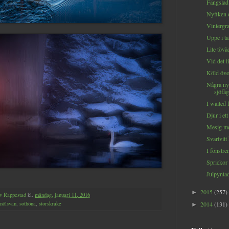
Fängslad
Nyfiken 
Vintergr
Uppe i ta
Lite tövä
Vid det li
Köld öve
Några ny
sjöfåg
I waited 
Djur i e
Mesig mo
Svartvitt 
I fönstre
Sprickor 
Julpynta
2015
(257)
►
v Rappestad
kl.
måndag, januari 11, 2016
nölsvan
,
sothöna
,
storskrake
2014
(131)
►