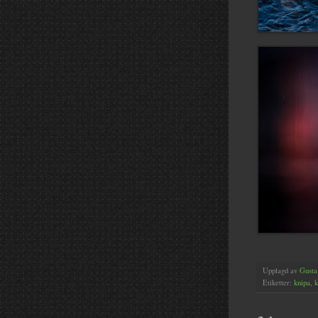
Upplagd av
Gusta
Etiketter:
knipa
,
k