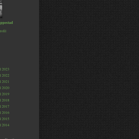
ppestad
rofil
al 2023
al 2022
al 2021
al 2020
al 2019
al 2018
al 2017
al 2016
al 2015
al 2014