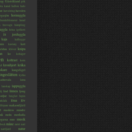
myg
Gästrikland
gök
ta kanal
hallon
halo
ut
havsörn
havsöring
hornuggla
rgasjön
humleblomster
hund
a
husvagn
hämpling
uggla
höna
igelkott
is
jorduggla
kaja
kalhygge
nin
katt
kastanj
knipa
eldun
klöver
an
ko
kohäger
en
koltrast
korn
kronhjort
kråka
el
skare
kungsfågel
ingeslätten
kyrka
ladusvala
lama
lappuggla
lanskap
linnea
lind
ljung
lj
lodjur
lunglav
lupin
lönn
löv
ärkfalk
makaonfjäril
dlöpare
d
maskros
mindre
nk
moln
morkulla
musik
ogarna
mus
måne
bock
mört
natt
natur
nattfjäril