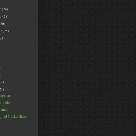
er
(24)
er
(28)
(26)
er
(25)
(24)
)
)
(21)
21)
 jägaren
h rädd
anten
 vid Nyckelviken