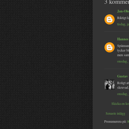
3 kommen
Jan-Olo
Riktigt k
tisdag, 
Hannes
Spännand
tycker bl
men samt
onsdag, 
Gustav
Roligt at
skruvad.
onsdag, 
Skicka en k
Senaste inlägg
Prenumerera på:
K