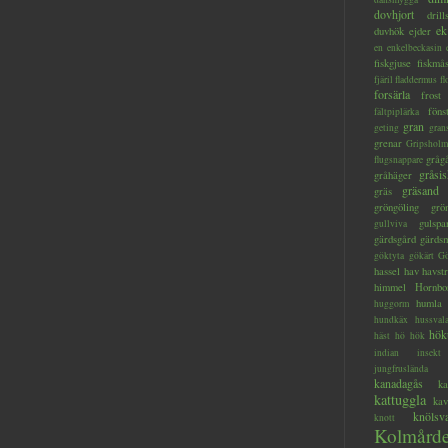
dovhjort
dril
ek
duvhök
ejder
en
enkelbeckasin
fiskgjuse
fiskmå
fjäril
fladdermus
fl
forsärla
frost
föns
fältpiplärka
gran
geting
gran
grenar
Gripsholm
gråg
flugsnappare
gråsis
gråhäger
gräsand
gräs
gröngöling
grö
gulspa
gullviva
gärdsgård
gärds
göktyta
gökärt
Gö
hassel
hav
havstr
himmel
Hornbo
humla
huggorm
hundkäx
hussval
hök
häst
hö
hök
indian
insekt
jungfruslända
kanadagås
ka
kattuggla
kav
knölsv
knott
Kolmård