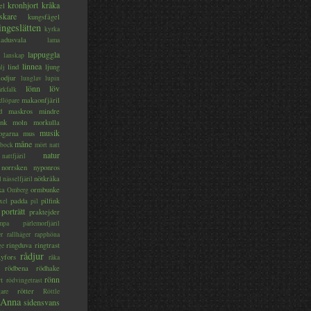
kronhjort
kråka
el
skare
kungsfågel
ingeslätten
kyrka
ladusvala
lama
lappuggla
lanskap
linnea
lind
ljung
lj
lodjur
lunglav
lupin
lönn
löv
ärkfalk
makaonfjäril
dlöpare
d
maskros
mindre
nk
moln
morkulla
musik
ogarna
mus
måne
bock
mört
natt
natur
nattfjäril
norrsken
nyponros
nötkråka
l
nässelfjäril
ka
ormbunke
Omberg
padda
pilfink
xel
pil
porträtt
praktejder
mpa
pärlemorfjäril
er
rallhäger
rapphöna
ringduva
ringtrast
ge
rådjur
yfors
råka
rödbena
rödhake
rönn
rt
rödvingetrast
rötter
gare
Röttle
 Anna
sidensvans