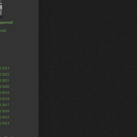
ppestad
rofil
al 2023
al 2022
al 2021
al 2020
al 2019
al 2018
al 2017
al 2016
al 2015
al 2014