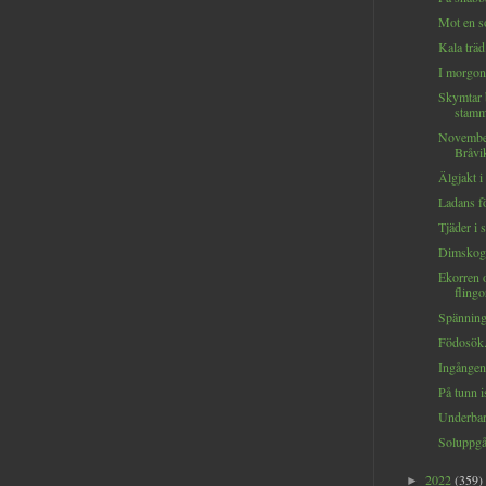
Mot en so
Kala träd.
I morgons
Skymtar 
stamm
Novembe
Bråvik
Älgjakt i
Ladans fö
Tjäder i s
Dimskoge
Ekorren o
flingo
Spänning 
Födosök.
Ingången.
På tunn is
Underbar
Soluppgå
2022
(359)
►