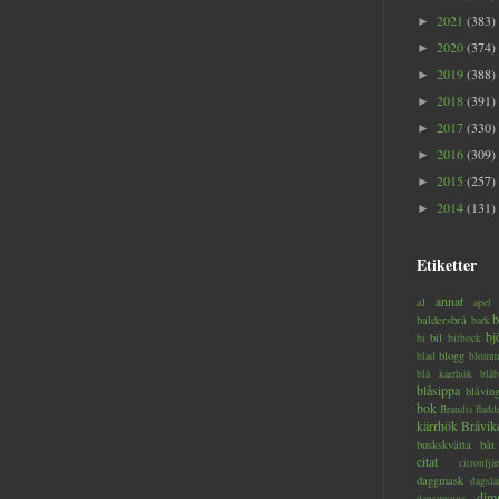
2021
(383)
►
2020
(374)
►
2019
(388)
►
2018
(391)
►
2017
(330)
►
2016
(309)
►
2015
(257)
►
2014
(131)
►
Etiketter
annat
al
apel
b
baldersbrå
bark
bj
bil
bi
bitbock
blogg
blad
blomm
blå kärrhök
blåb
blåsippa
blåvin
bok
Brandts flad
kärrhök
Bråvik
buskskvätta
båt
citat
citronfjär
daggmask
dagslä
dim
dansmygga