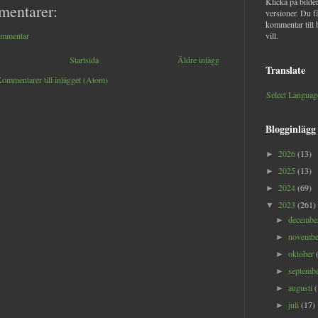
Klicka på bilder
mentarer:
versioner. Du f
kommentar till 
ommentar
vill.
Startsida
Äldre inlägg
Translate
ommentarer till inlägget (Atom)
Select Languag
Blogginlägg
2026
(13)
►
2025
(13)
►
2024
(69)
►
2023
(261)
▼
decemb
►
novemb
►
oktober
►
septemb
►
augusti
►
juli
(17)
►