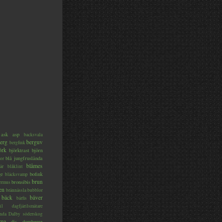
ask
asp
backsvala
erg
berguv
bergfink
örk
björktrast
björn
blå jungfruslända
or
blåmes
är
blåklint
ge
bofink
bläcksvamp
brun
bronsibis
dermus
en
brännässla
bubblor
bäck
bäver
bärfis
il
dagfjärilsmätare
nda
Dalby söderskog
ma
dis
domherre