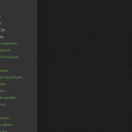
)
)
(28)
30)
spelplatsen...
ägaren...
första ljuset...
oppar...
ala skogsbrynet...
klor...
ten...
n rapsfältet...
sar...
oland...
 silhuett...
 ben...