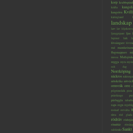
korp
krabbspind
kungsfi
kräfta
Kvill
kungsörn
käringtand
landskap
larv
lav
liljekonva
ljus
ljungpipare
lupiner
lärk
l
lövsångare
lövträ
mandarinan
mal
flugsnappare
mi
Mullsjösk
mossa
mygga
myra
mysk
och dag
Norrköping
näckros
näkterga
nötskrika
nötväc
ormvråk
orre
o
pilgrimsfalk
pion
prästkrage
pu
pärluggla
rabarb
raps
regn
regnbå
R
roskarl
rotvälta
råtta
röd glada
rödräv
rödstjä
rönnbär
rörsån
Sankt
salskrake