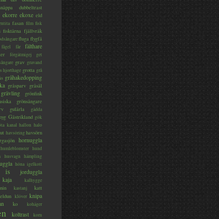
lsnäppa
dubbeltrast
ekorre
ekoxe
eld
fasan
entita
film
fisk
s
fisktärna
fjällvråk
fluga
flygfä
odsångare
fälthare
fågel
får
ter
förgätmigej
get
grav
sångare
gravand
grotta
s hjorthage
grå
gråhakedopping
ås
ka
gråsparv
gråsäl
grävling
grönfink
nsiska
grönsångare
rv
gulärla
gädda
myg
Gästrikland
gök
ta kanal
hallon
halo
ut
havsörn
havsöring
hornuggla
rgasjön
humleblomster
hund
a
husvagn
hämpling
uggla
höna
igelkott
is
jorduggla
kaja
kalhygge
nin
katt
kastanj
knipa
eldun
klöver
an
ko
kohäger
en
koltrast
korn