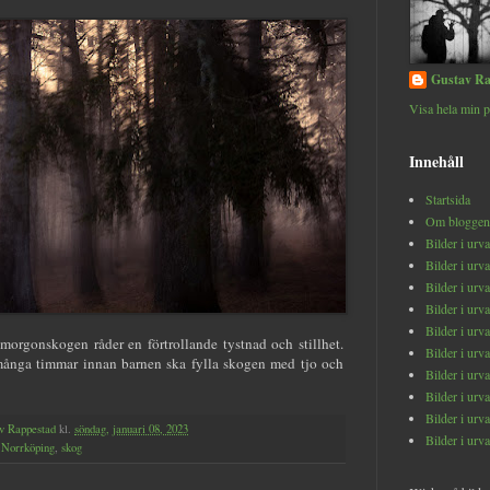
Gustav Ra
Visa hela min p
Innehåll
Startsida
Om bloggen
Bilder i urv
Bilder i urv
Bilder i urv
Bilder i urv
Bilder i urv
orgonskogen råder en förtrollande tystnad och stillhet.
Bilder i urv
många timmar innan barnen ska fylla skogen med tjo och
Bilder i urv
Bilder i urv
Bilder i urv
v Rappestad
kl.
söndag, januari 08, 2023
Bilder i urv
,
Norrköping
,
skog