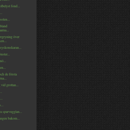
lbelyst fond...
..
olen...
bland
arna...
rgryning över
en...
 syskonskaran...
nster...
nö...
n...
ch de första
rna...
vid grottan...
..
..
...
a sparvugglan...
ngen bakom...