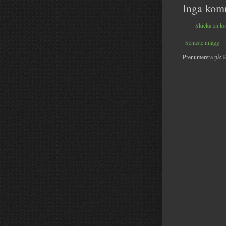
Inga kom
Skicka en k
Senaste inlägg
Prenumerera på:
K