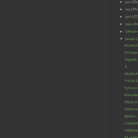
juni
(23)
►
maj
(27)
►
april
(27
►
mars
(31
►
februari
►
januari
(
▼
Ensam på 
Gryningsj
Älgmöte i 
X...
Iskalla dr
Vid det k
Sylvassa 
Kluvenhe
Minne frå
Sidensvan
Björkar...
I människ
Välbekant
På snabba