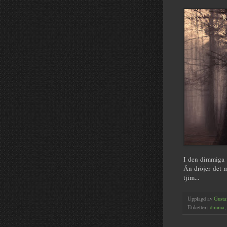
I den dimmiga m
Än dröjer det 
tjim...
Upplagd av
Gusta
Etiketter:
dimma