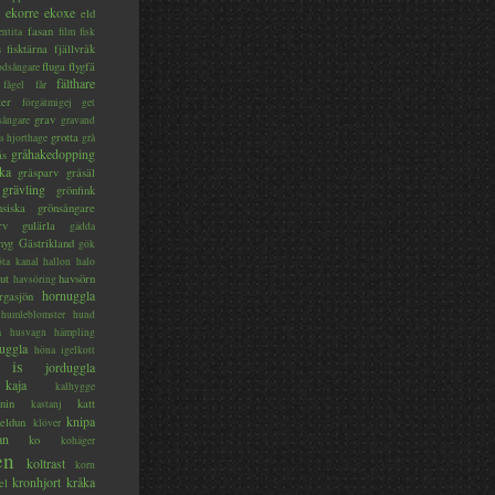
ekorre
ekoxe
eld
fasan
entita
film
fisk
s
fisktärna
fjällvråk
fluga
flygfä
odsångare
fälthare
fågel
får
ter
förgätmigej
get
grav
sångare
gravand
grotta
s hjorthage
grå
gråhakedopping
ås
ka
gråsparv
gråsäl
grävling
grönfink
nsiska
grönsångare
rv
gulärla
gädda
myg
Gästrikland
gök
ta kanal
hallon
halo
ut
havsörn
havsöring
hornuggla
rgasjön
humleblomster
hund
a
husvagn
hämpling
uggla
höna
igelkott
is
jorduggla
kaja
kalhygge
nin
katt
kastanj
knipa
eldun
klöver
an
ko
kohäger
en
koltrast
korn
kronhjort
kråka
el