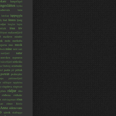
skare
kungsfågel
ingeslätten
kyrka
ladusvala
lama
lappuggla
lanskap
linnea
lind
ljung
lj
lodjur
lunglav
lupin
lönn
löv
ärkfalk
makaonfjäril
dlöpare
d
maskros
mindre
nk
moln
morkulla
musik
ogarna
mus
måne
bock
mört
natt
natur
nattfjäril
norrsken
nyponros
nötkråka
l
nässelfjäril
ka
ormbunke
Omberg
padda
pilfink
xel
pil
porträtt
praktejder
mpa
pärlemorfjäril
er
rallhäger
rapphöna
ringduva
ringtrast
ge
rådjur
yfors
råka
rödbena
rödhake
rönn
rt
rödvingetrast
rötter
gare
Röttle
 Anna
sidensvans
jö
sjörök
skalbagge