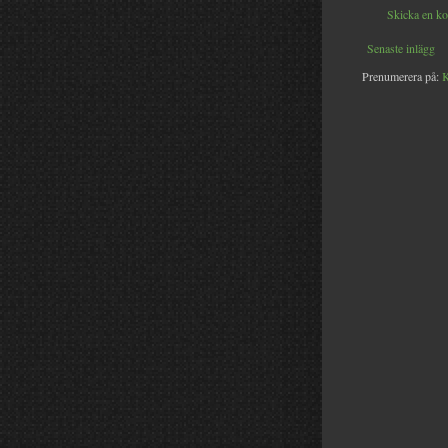
Skicka en k
Senaste inlägg
Prenumerera på:
K