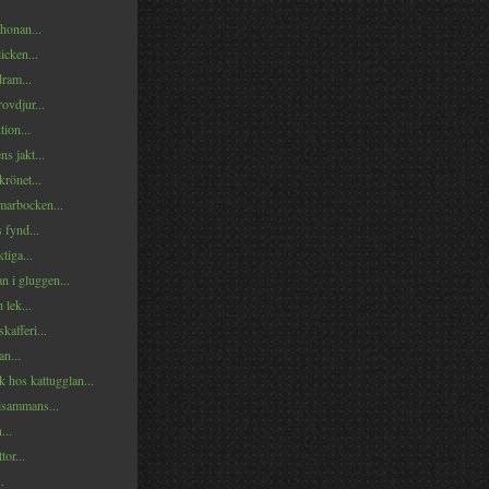
onan...
icken...
ram...
ovdjur...
tion...
s jakt...
rönet...
arbocken...
 fynd...
tiga...
n i gluggen...
lek...
kafferi...
n...
 hos kattugglan...
illsammans...
...
tor...
.