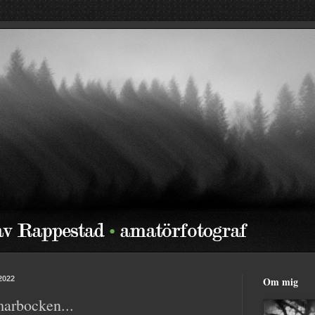
 2022
Om mig
rbocken...