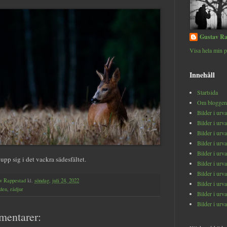
Gustav Ra
Visa hela min p
Innehåll
Startsida
Om bloggen
Bilder i urv
Bilder i urv
Bilder i urv
Bilder i urv
Bilder i urv
pp sig i det vackra sädesfältet.
Bilder i urv
Bilder i urv
v Rappestad
kl.
söndag, juli 24, 2022
Bilder i urv
den
,
rådjur
Bilder i urv
Bilder i urv
mentarer: