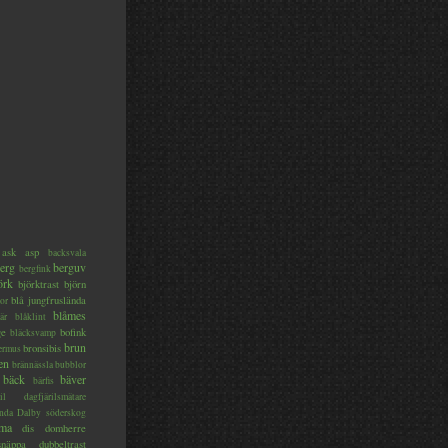
ask
asp
backsvala
erg
berguv
bergfink
örk
björktrast
björn
blå jungfruslända
or
blåmes
är
blåklint
ge
bofink
bläcksvamp
brun
bronsibis
dermus
en
brännässla
bubblor
bäck
bäver
bärfis
il
dagfjärilsmätare
nda
Dalby söderskog
ma
dis
domherre
lsnäppa
dubbeltrast