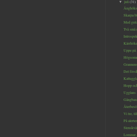
juli
(31)
▼
Änghöksh
Skarpa bl
Med guld
Två små r
Introspek
Kärrhöken
Uppe på k
Högsomm
Grannens
Det försik
Kattuggla
Hopp och 
Ugglans s
Gångbana
Återbesök
Vi tre, t
På alerten
Stenskvät
Lommar..