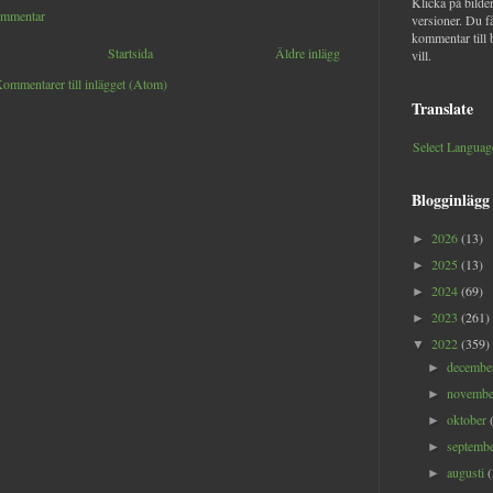
Klicka på bilder
ommentar
versioner. Du f
kommentar till 
Startsida
Äldre inlägg
vill.
ommentarer till inlägget (Atom)
Translate
Select Languag
Blogginlägg
2026
(13)
►
2025
(13)
►
2024
(69)
►
2023
(261)
►
2022
(359)
▼
decemb
►
novemb
►
oktober
►
septemb
►
augusti
►