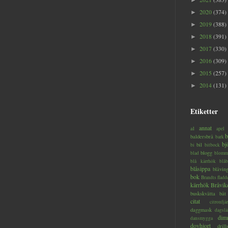
►
2020
(374)
►
2019
(388)
►
2018
(391)
►
2017
(330)
►
2016
(309)
►
2015
(257)
►
2014
(131)
►
Etiketter
annat
al
apel
b
baldersbrå
bark
bj
bil
bi
bitbock
blogg
blad
blomm
blå kärrhök
blåb
blåsippa
blåvin
bok
Brandts flad
kärrhök
Bråvik
buskskvätta
båt
citat
citronfjär
daggmask
dagslä
dim
dansmygga
dovhjort
dril