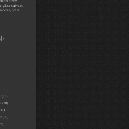
na för större
år gärna skriva en
bilderna, om du
e
▼
er
(25)
er
(30)
(31)
er
(30)
(30)