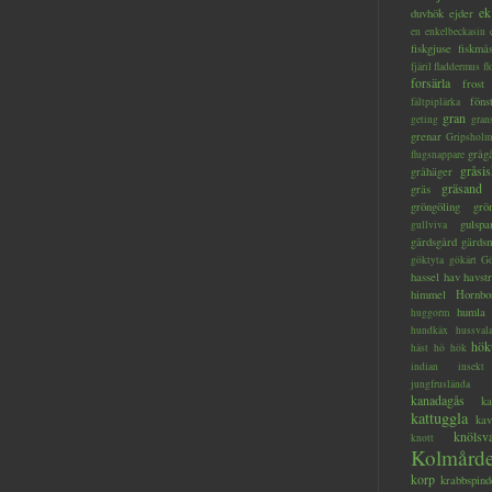
ek
duvhök
ejder
en
enkelbeckasin
fiskgjuse
fiskmå
fjäril
fladdermus
fl
forsärla
frost
föns
fältpiplärka
gran
geting
gran
grenar
Gripsholm
gråg
flugsnappare
gråsis
gråhäger
gräsand
gräs
gröngöling
grö
gulspa
gullviva
gärdsgård
gärds
göktyta
gökärt
Gö
hassel
hav
havstr
himmel
Hornbo
humla
huggorm
hundkäx
hussval
hök
häst
hö
hök
indian
insekt
jungfruslända
kanadagås
ka
kattuggla
kav
knölsv
knott
Kolmård
korp
krabbspind