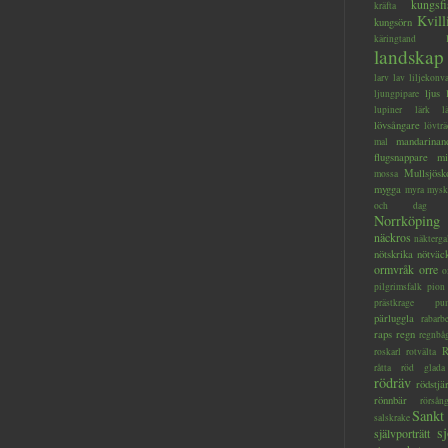
kungsfi
kräfta
Kvill
kungsörn
käringtand
landskap
larv
lav
liljekonva
ljus
ljungpipare
lupiner
lärk
l
lövsångare
lövträ
mandarinan
mal
flugsnappare
mi
Mullsjösk
mossa
mygga
myra
mysk
och dag
Norrköping
näckros
näkterga
nötskrika
nötväc
ormvråk
orre
o
pilgrimsfalk
pion
prästkrage
pu
pärluggla
rabarb
raps
regn
regnbå
R
roskarl
rotvälta
råtta
röd glada
rödräv
rödstjä
rönnbär
rörsån
Sankt
salskrake
s
självporträtt