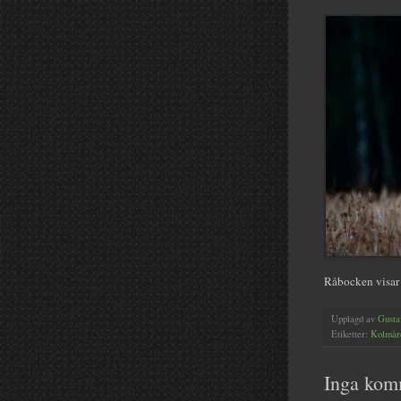
Råbocken visar u
Upplagd av
Gusta
Etiketter:
Kolmår
Inga kom