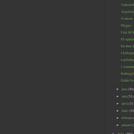
Vattenfall
Ängshöke
Svansen i
Mygga...
Upp till 
På upptäc
En liten 
I hällregn
Lekfullhe
I sommarr
Kattugglan
Dääär bor
juni
(30)
►
maj
(31)
►
april
(31
►
mars
(31
►
februari
►
januari
(
►
2021
(383)