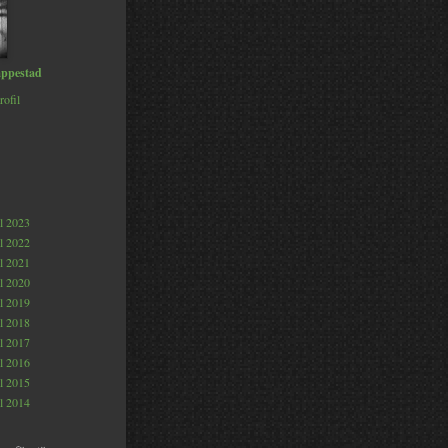
ppestad
rofil
al 2023
al 2022
al 2021
al 2020
al 2019
al 2018
al 2017
al 2016
al 2015
al 2014