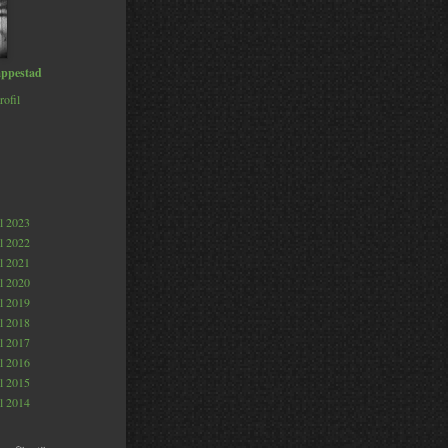
ppestad
rofil
al 2023
al 2022
al 2021
al 2020
al 2019
al 2018
al 2017
al 2016
al 2015
al 2014