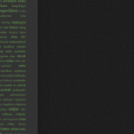
kronhjort
kråka
el
skare
kungsfågel
ingeslätten
kyrka
ladusvala
lama
lappuggla
lanskap
linnea
lind
ljung
lj
lodjur
lunglav
lupin
lönn
löv
ärkfalk
makaonfjäril
dlöpare
d
maskros
mindre
nk
moln
morkulla
musik
ogarna
mus
måne
bock
mört
natt
natur
nattfjäril
norrsken
nyponros
nötkråka
l
nässelfjäril
ka
ormbunke
Omberg
padda
pilfink
xel
pil
porträtt
praktejder
mpa
pärlemorfjäril
er
rallhäger
rapphöna
ringduva
ringtrast
ge
rådjur
yfors
råka
rödbena
rödhake
rönn
rt
rödvingetrast
rötter
gare
Röttle
 Anna
sidensvans
jö