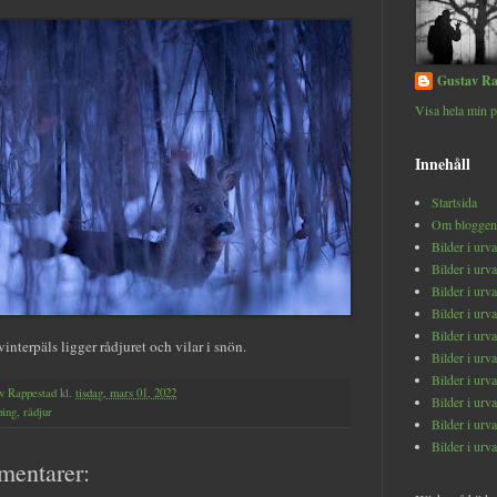
Gustav Ra
Visa hela min p
Innehåll
Startsida
Om bloggen
Bilder i urv
Bilder i urv
Bilder i urv
Bilder i urv
Bilder i urv
interpäls ligger rådjuret och vilar i snön.
Bilder i urv
Bilder i urv
v Rappestad
kl.
tisdag, mars 01, 2022
Bilder i urv
ping
,
rådjur
Bilder i urv
Bilder i urv
mentarer: