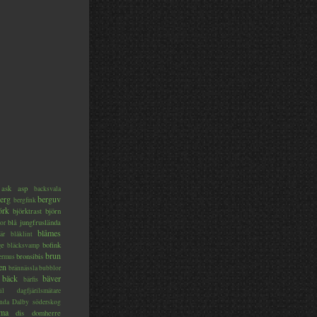
ask
asp
backsvala
erg
berguv
bergfink
örk
björktrast
björn
blå jungfruslända
or
blåmes
är
blåklint
ge
bofink
bläcksvamp
brun
bronsibis
dermus
en
brännässla
bubblor
bäck
bäver
bärfis
il
dagfjärilsmätare
nda
Dalby söderskog
ma
dis
domherre