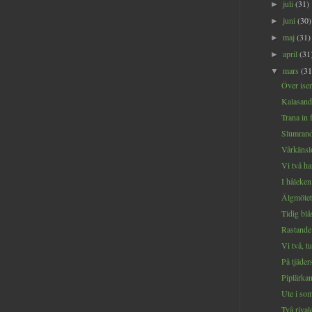
juli
(31)
►
juni
(30)
►
maj
(31)
►
april
(31
►
mars
(31
▼
Över isen
Kalasande 
Trana in 
Slumrand
Vårkänslo
Vi två ha
I håleken.
Älgmötet.
Tidig blå
Rastande 
Vi två, t
På tjäders
Piplärkan
Ute i som
Två rivale