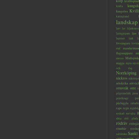
korp
krabbspind
kungsfi
kräfta
Kvill
kungsörn
käringtand
landskap
larv
lav
liljekonva
ljus
ljungpipare
lupiner
lärk
l
lövsångare
lövträ
mandarinan
mal
flugsnappare
mi
Mullsjösk
mossa
mygga
myra
mysk
och dag
Norrköping
näckros
näkterga
nötskrika
nötväc
ormvråk
orre
o
pilgrimsfalk
pion
prästkrage
pu
pärluggla
rabarb
raps
regn
regnbå
R
roskarl
rotvälta
råtta
röd glada
rödräv
rödstjä
rönnbär
rörsån
Sankt
salskrake
s
självporträtt