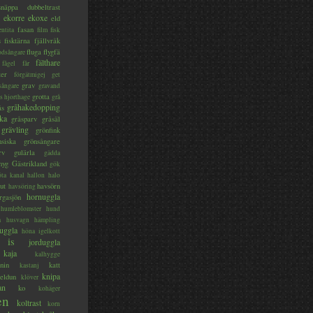
lsnäppa
dubbeltrast
ekorre
ekoxe
eld
fasan
entita
film
fisk
s
fisktärna
fjällvråk
fluga
flygfä
odsångare
fälthare
fågel
får
ter
förgätmigej
get
grav
sångare
gravand
grotta
s hjorthage
grå
gråhakedopping
ås
ka
gråsparv
gråsäl
grävling
grönfink
nsiska
grönsångare
rv
gulärla
gädda
myg
Gästrikland
gök
ta kanal
hallon
halo
ut
havsörn
havsöring
hornuggla
rgasjön
humleblomster
hund
a
husvagn
hämpling
uggla
höna
igelkott
is
jorduggla
kaja
kalhygge
nin
katt
kastanj
knipa
eldun
klöver
an
ko
kohäger
en
koltrast
korn