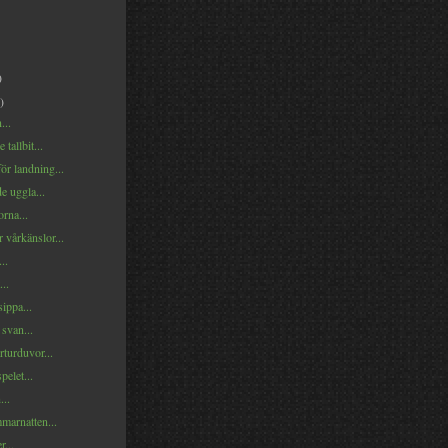
)
)
...
tallbit...
för landning...
e uggla...
rna...
r vårkänslor...
..
..
sippa...
svan...
urturduvor...
pelet...
...
marnatten...
r...