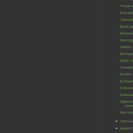
Vingen ut
Kala träd.
Vattenrall
Bland rap
Eftermidd
Sparvugg
Tallbitar..
Kylslage
Skilda vä
Vinterljus
Höstlöv..
Kylslaget
I vårsole
Gråsiskan
Tjädermö
vinte
Med vinte
februari
►
januari
(
►