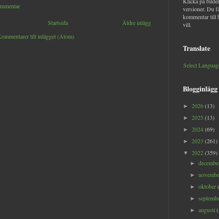
Klicka på bilder
ommentar
versioner. Du f
kommentar till 
Startsida
Äldre inlägg
vill.
ommentarer till inlägget (Atom)
Translate
Select Languag
Blogginlägg
2026
(13)
►
2025
(13)
►
2024
(69)
►
2023
(261)
►
2022
(359)
▼
decemb
►
novemb
►
oktober
►
septemb
►
augusti
►