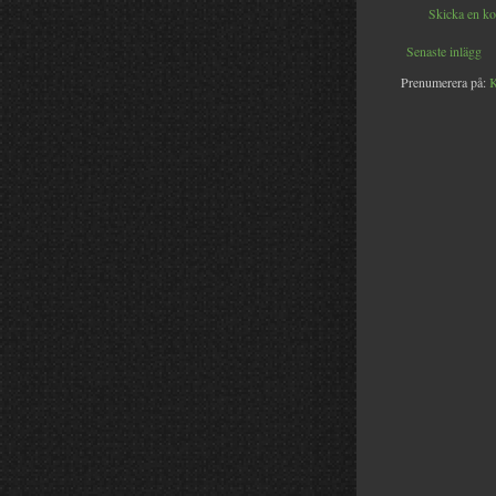
Skicka en k
Senaste inlägg
Prenumerera på:
K