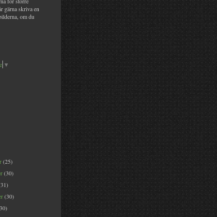
na för större
år gärna skriva en
bilderna, om du
e
▼
er
(25)
er
(30)
(31)
er
(30)
(30)