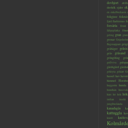
dovhjort
dril
ek
duvhök
ejder
en
enkelbeckasin
fiskgjuse
fiskmå
fjäril
fladdermus
fl
forsärla
frost
föns
fältpiplärka
gran
geting
gran
grenar
Gripsholm
gråg
flugsnappare
gråsis
gråhäger
gräsand
gräs
gröngöling
grö
gulspa
gullviva
gärdsgård
gärds
göktyta
gökärt
Gö
hassel
hav
havstr
himmel
Hornbo
humla
huggorm
hundkäx
hussval
hök
häst
hö
hök
indian
insekt
jungfruslända
kanadagås
ka
kattuggla
kav
knölsv
knott
Kolmård