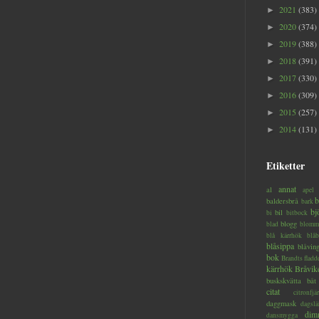
2021
(383)
►
2020
(374)
►
2019
(388)
►
2018
(391)
►
2017
(330)
►
2016
(309)
►
2015
(257)
►
2014
(131)
►
Etiketter
annat
al
apel
b
baldersbrå
bark
bj
bil
bi
bitbock
blogg
blad
blomm
blå kärrhök
blåb
blåsippa
blåvin
bok
Brandts flad
kärrhök
Bråvik
buskskvätta
båt
citat
citronfjär
daggmask
dagslä
dim
dansmygga