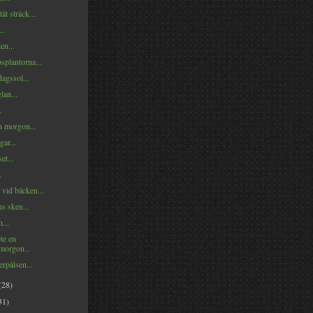
åt sträck...
..
en...
splantorna...
agssol...
lan...
.
n morgon...
gar...
et...
.
 vid bäcken...
ns sken...
...
te en
rmorgon...
rpälsen...
(28)
31)