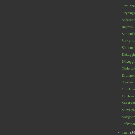
Orrtuppar
Grynings
Sädesärla
Regnrusk
Skrattmås
Vidsynt..
Söthonan
Kattuggla
Hökugglan
Tjädertide
Kronhjort
Stjärtmes
Grävlinge
Duvhöken
Vågskval
Vi två på
Morgonmö
Tofsvipan
mars
(34
►