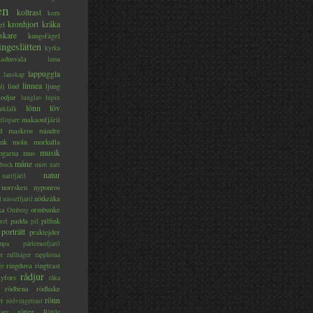
en
koltrast
korn
kronhjort
kråka
el
skare
kungsfågel
ingeslätten
kyrka
ladusvala
lama
lappuggla
lanskap
linnea
lind
ljung
lj
lodjur
lunglav
lupin
lönn
löv
ärkfalk
makaonfjäril
dlöpare
d
maskros
mindre
nk
moln
morkulla
musik
ogarna
mus
måne
bock
mört
natt
natur
nattfjäril
norrsken
nyponros
nötkråka
l
nässelfjäril
ka
ormbunke
Omberg
padda
pilfink
xel
pil
porträtt
praktejder
mpa
pärlemorfjäril
er
rallhäger
rapphöna
ringduva
ringtrast
ge
rådjur
yfors
råka
rödbena
rödhake
rönn
rt
rödvingetrast
rötter
gare
Röttle