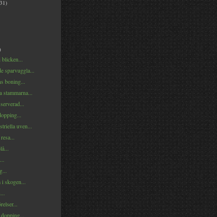
(31)
)
 blicken...
e sparvuggla...
s boning...
a stammarna...
serverad...
opping...
triella uven...
resa...
å...
...
g...
i skogen...
...
relser...
 dopping...