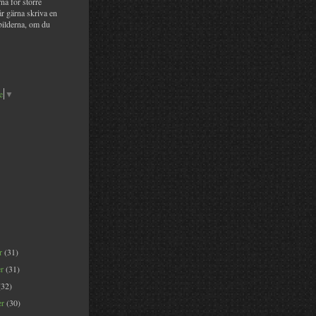
na för större
år gärna skriva en
bilderna, om du
e
▼
er
(31)
er
(31)
(32)
er
(30)