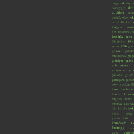
daggmask
dagslä
dim
dansmygga
dovhjort
dril
ek
duvhök
ejder
en
enkelbeckasin
fiskgjuse
fiskmå
fjäril
fladdermus
fl
forsärla
frost
föns
fältpiplärka
gran
geting
gran
grenar
Gripsholm
gråg
flugsnappare
gråsis
gråhäger
gräsand
gräs
gröngöling
grö
gulspa
gullviva
gärdsgård
gärds
göktyta
gökärt
Gö
hassel
hav
havstr
himmel
Hornbo
humla
huggorm
hundkäx
hussval
hök
häst
hö
hök
indian
insekt
jungfruslända
kanadagås
ka
kattuggla
kav
knölsv
knott