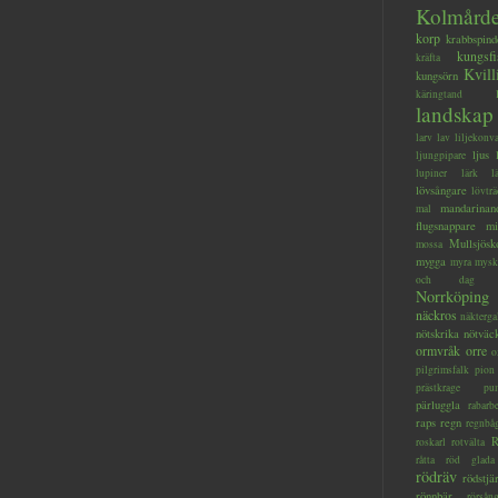
Kolmård
korp
krabbspind
kungsfi
kräfta
Kvill
kungsörn
käringtand
landskap
larv
lav
liljekonva
ljus
ljungpipare
lupiner
lärk
l
lövsångare
lövträ
mandarinan
mal
flugsnappare
mi
Mullsjösk
mossa
mygga
myra
mysk
och dag
Norrköping
näckros
näkterga
nötskrika
nötväc
ormvråk
orre
o
pilgrimsfalk
pion
prästkrage
pu
pärluggla
rabarb
raps
regn
regnbå
R
roskarl
rotvälta
råtta
röd glada
rödräv
rödstjä
rönnbär
rörsån