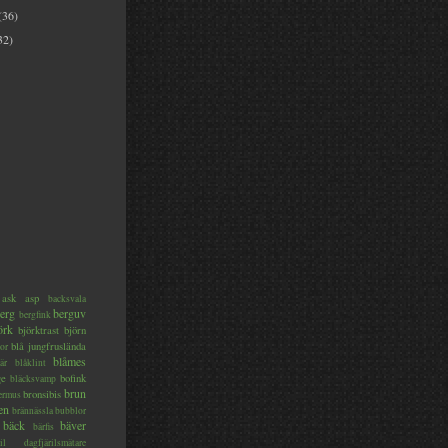
(36)
32)
ask
asp
backsvala
erg
berguv
bergfink
örk
björktrast
björn
blå jungfruslända
or
blåmes
är
blåklint
ge
bofink
bläcksvamp
brun
bronsibis
dermus
en
brännässla
bubblor
bäck
bäver
bärfis
il
dagfjärilsmätare