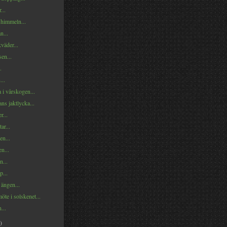
...
himmeln...
n...
väder...
en...
.
...
 i vårskogen...
s jaktlycka...
r...
ar...
en...
n...
...
p...
 ängen...
te i solskenet...
...
)