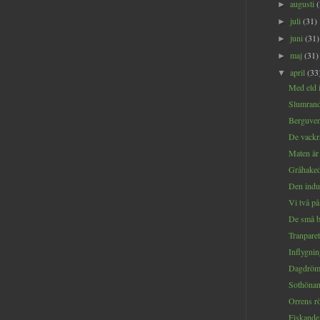
augusti
►
juli
(31)
►
juni
(31)
►
maj
(31)
►
april
(33
▼
Med eld i
Slumrand
Berguven
De vackr
Maten är 
Gråhaked
Den indus
Vi två på 
De små bl
Tranparet
Inflygnin
Dagdröm 
Sothönan
Orrens rö
Fiskande