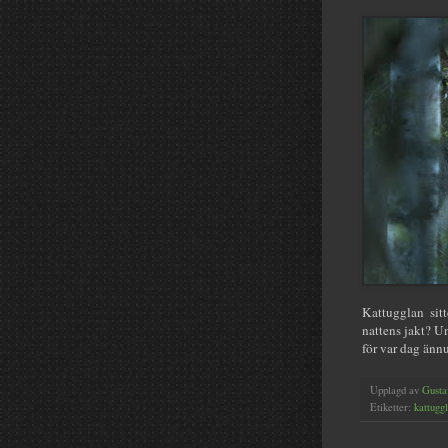
Kattugglan sitt
nattens jakt? Un
för var dag ännu l
Upplagd av
Gusta
Etiketter:
kattugg