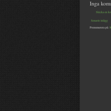
Inga kom
Skicka en k
Senaste inlägg
Prenumerera på:
K