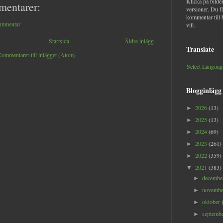
Klicka på bilder
mentarer:
versioner. Du f
kommentar till 
ommentar
vill.
Startsida
Äldre inlägg
Translate
ommentarer till inlägget (Atom)
Select Languag
Blogginlägg
2026
(13)
►
2025
(13)
►
2024
(69)
►
2023
(261)
►
2022
(359)
►
2021
(383)
▼
decemb
►
novemb
►
oktober
►
septemb
►