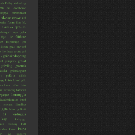
nda
Dalby söderskog
ma
dis
domherre
lsnäppa
dubbeltrast
ekorre
ekoxe
eld
fasan
entita
film
fisk
s
fisktärna
fjällvråk
fluga
flygfä
odsångare
fälthare
fågel
får
ter
förgätmigej
get
grav
sångare
gravand
grotta
s hjorthage
grå
gråhakedopping
ås
ka
gråsparv
gråsäl
grävling
grönfink
nsiska
grönsångare
rv
gulärla
gädda
myg
Gästrikland
gök
ta kanal
hallon
halo
ut
havsörn
havsöring
hornuggla
rgasjön
humleblomster
hund
a
husvagn
hämpling
uggla
höna
igelkott
is
jorduggla
kaja
kalhygge
nin
katt
kastanj
knipa
eldun
klöver
an
ko
kohäger