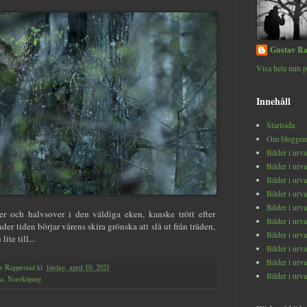
Gustav Ra
Visa hela min p
Innehåll
Startsida
Om bloggen
Bilder i urv
Bilder i urv
Bilder i urv
Bilder i urv
Bilder i urv
er och halvsover i den väldiga eken, kanske trött efter
Bilder i urv
der tiden börjar vårens skira grönska att slå ut från träden,
Bilder i urv
ite till...
Bilder i urv
Bilder i urv
v Rappestad
kl.
lördag, april 10, 2021
Bilder i urv
la
,
Norrköping