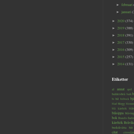
februari
►
januari
(
►
2020
(374)
►
2019
(388)
►
2018
(391)
►
2017
(330)
►
2016
(309)
►
2015
(257)
►
2014
(131)
►
Etiketter
annat
al
apel
b
baldersbrå
bark
bj
bil
bi
bitbock
blogg
blad
blomm
blå kärrhök
blåb
blåsippa
blåvin
bok
Brandts flad
kärrhök
Bråvik
buskskvätta
båt
citat
citronfjär