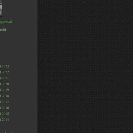
ppestad
rofil
al 2023
al 2022
al 2021
al 2020
al 2019
al 2018
al 2017
al 2016
al 2015
al 2014