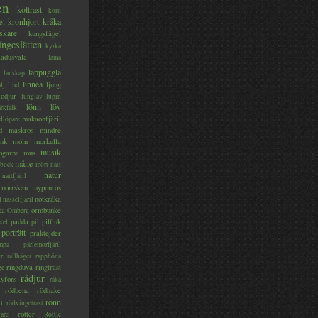
en
koltrast
korn
kronhjort
kråka
el
skare
kungsfågel
ingeslätten
kyrka
ladusvala
lama
lappuggla
lanskap
linnea
lind
ljung
lj
lodjur
lunglav
lupin
lönn
löv
ärkfalk
makaonfjäril
dlöpare
d
maskros
mindre
nk
moln
morkulla
musik
ogarna
mus
måne
bock
mört
natt
natur
nattfjäril
norrsken
nyponros
nötkråka
l
nässelfjäril
ka
ormbunke
Omberg
padda
pilfink
xel
pil
porträtt
praktejder
mpa
pärlemorfjäril
er
rallhäger
rapphöna
ringduva
ringtrast
ge
rådjur
yfors
råka
rödbena
rödhake
rönn
rt
rödvingetrast
rötter
gare
Röttle