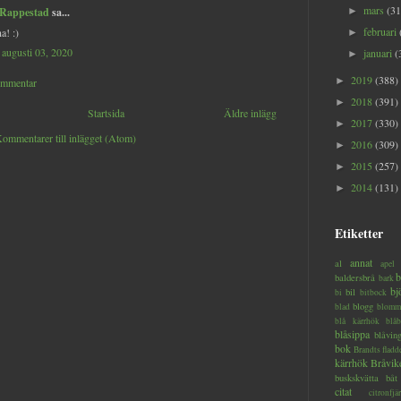
mars
(31
 Rappestad
sa...
►
februari
a! :)
►
augusti 03, 2020
januari
(
►
2019
(388)
►
ommentar
2018
(391)
►
Startsida
Äldre inlägg
2017
(330)
►
ommentarer till inlägget (Atom)
2016
(309)
►
2015
(257)
►
2014
(131)
►
Etiketter
annat
al
apel
b
baldersbrå
bark
bj
bil
bi
bitbock
blogg
blad
blomm
blå kärrhök
blåb
blåsippa
blåvin
bok
Brandts flad
kärrhök
Bråvik
buskskvätta
båt
citat
citronfjär