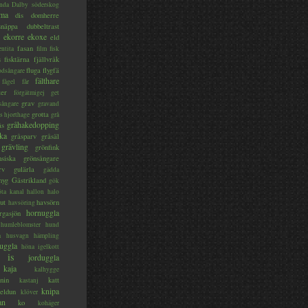
nda
Dalby söderskog
ma
dis
domherre
lsnäppa
dubbeltrast
ekorre
ekoxe
eld
fasan
entita
film
fisk
s
fisktärna
fjällvråk
fluga
flygfä
odsångare
fälthare
fågel
får
ter
förgätmigej
get
grav
sångare
gravand
grotta
s hjorthage
grå
gråhakedopping
ås
ka
gråsparv
gråsäl
grävling
grönfink
nsiska
grönsångare
rv
gulärla
gädda
myg
Gästrikland
gök
ta kanal
hallon
halo
ut
havsörn
havsöring
hornuggla
rgasjön
humleblomster
hund
a
husvagn
hämpling
uggla
höna
igelkott
is
jorduggla
kaja
kalhygge
nin
katt
kastanj
knipa
eldun
klöver
an
ko
kohäger