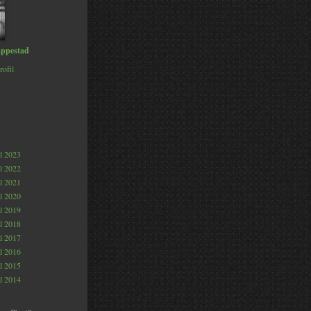
ppestad
rofil
al 2023
al 2022
al 2021
al 2020
al 2019
al 2018
al 2017
al 2016
al 2015
al 2014