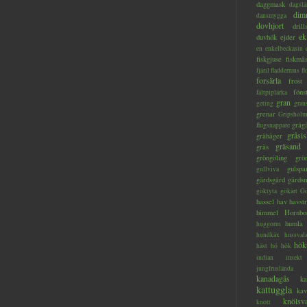
daggmask
dagslä
dim
dansmygga
dovhjort
dril
ek
duvhök
ejder
en
enkelbeckasin
fiskgjuse
fiskmå
fjäril
fladdermus
fl
forsärla
frost
föns
fältpiplärka
gran
geting
gran
grenar
Gripsholm
gråg
flugsnappare
gråsis
gråhäger
gräsand
gräs
gröngöling
grö
gulspa
gullviva
gärdsgård
gärds
göktyta
gökärt
Gö
hassel
hav
havstr
himmel
Hornbo
humla
huggorm
hundkäx
hussval
hök
häst
hö
hök
indian
insekt
jungfruslända
kanadagås
ka
kattuggla
kav
knölsv
knott