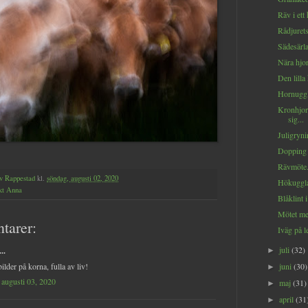
Räv i ett 
Rådjurets
Sädesärla
Nära hjor
Den lilla
Hornuggla
Kronhjort
sig...
Juligryni
Dopping 
Rävmöte.
v Rappestad
kl.
söndag, augusti 02, 2020
Hökuggla
kt Anna
Blåklint i
Mötet me
tarer:
Iväg på l
juli
(32)
..
►
ilder på korna, fulla av liv!
juni
(30)
►
augusti 03, 2020
maj
(31)
►
april
(31
►