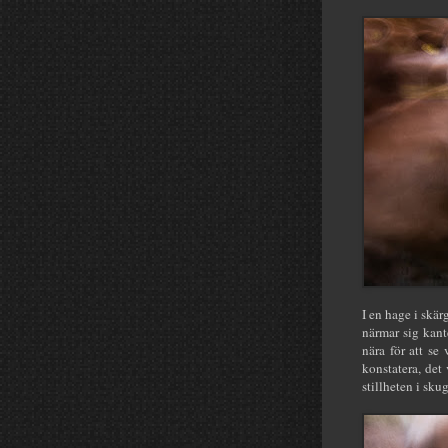
I en hage i skär
närmar sig kan
nära för att se
konstatera, det 
stillheten i sku