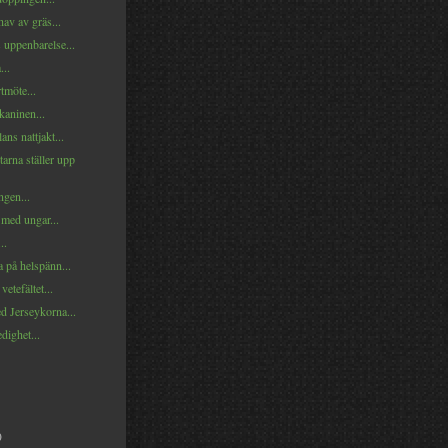
hav av gräs...
 uppenbarelse...
...
tmöte...
 kaninen...
ns nattjakt...
arna ställer upp
ngen...
med ungar...
..
 på helspänn...
 vetefältet...
d Jerseykorna...
edighet...
)