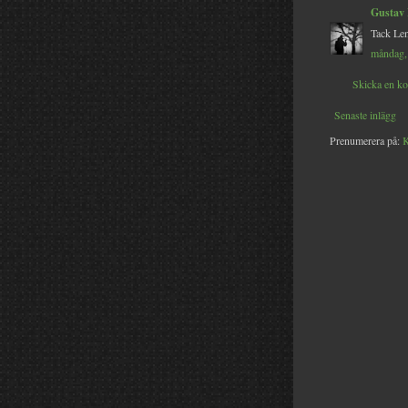
Gustav
Tack Len
måndag, 
Skicka en k
Senaste inlägg
Prenumerera på:
K