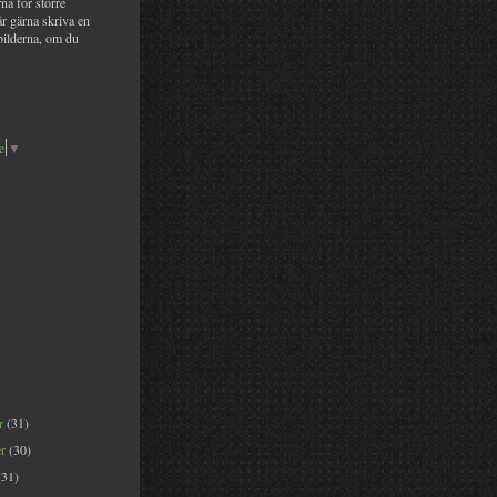
na för större
år gärna skriva en
bilderna, om du
e
▼
er
(31)
er
(30)
(31)