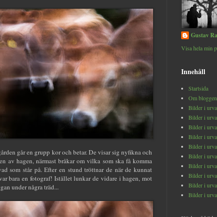
Gustav Ra
Visa hela min p
Innehåll
Startsida
Om bloggen
Bilder i urv
Bilder i urv
Bilder i urv
Bilder i urv
Bilder i urv
gården går en grupp kor och betar. De visar sig nyfikna och
Bilder i urv
ten av hagen, närmast bråkar om vilka som ska få komma
Bilder i urv
 vad som står på. Efter en stund tröttnar de när de kunnat
Bilder i urv
var bara en fotograf! Istället lunkar de vidare i hagen, mot
Bilder i urv
ggan under några träd...
Bilder i urv