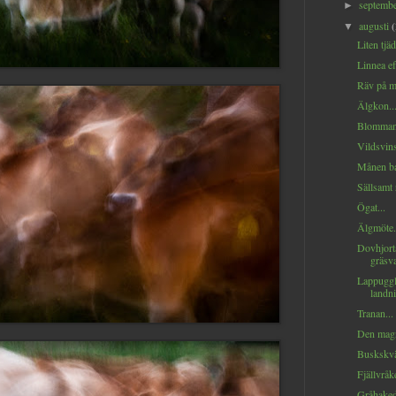
septemb
►
augusti
▼
Liten tjäd
Linnea ef
Räv på m
Älgkon...
Blommand
Vildsvins
Månen ba
Sällsamt 
Ögat...
Älgmöte.
Dovhjorta
gräsva
Lappuggl
landni
Tranan...
Den magn
Buskskvät
Fjällvråke
Gråhaked