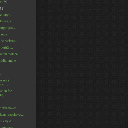
er
(30)
(31)
ertupp...
ter regnet...
orgonjakt...
 nära...
e näckros...
porträtt...
kom molnen...
rådjursmöte...
..
r ute i
llen...
an in för
ng...
ifika boken...
tan i rapshavet...
ns flykt...
oppingen...