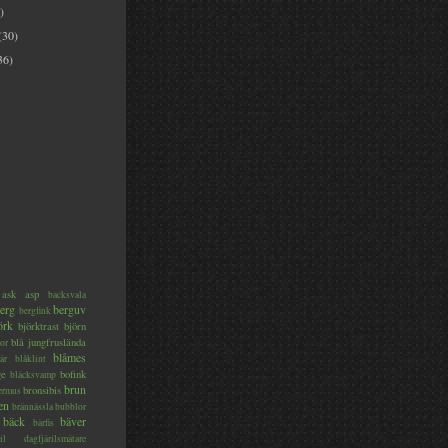
)
(30)
36)
ask
asp
backsvala
erg
berguv
bergfink
örk
björktrast
björn
blå jungfruslända
or
blåmes
är
blåklint
ge
bofink
bläcksvamp
brun
bronsibis
dermus
en
brännässla
bubblor
bäck
bäver
bärfis
il
dagfjärilsmätare