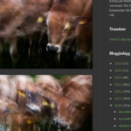
Klicka på bilder
versioner. Du f
kommentar till 
vill.
Translate
Select Languag
Blogginlägg
2026
(13)
►
2025
(13)
►
2024
(69)
►
2023
(261)
►
2022
(359)
►
2021
(383)
►
2020
(374)
▼
decemb
►
novemb
►
oktober
►