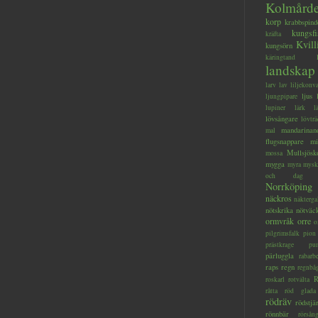
Kolmård
korp
krabbspind
kungsfi
kräfta
Kvill
kungsörn
käringtand
landskap
larv
lav
liljekonva
ljus
ljungpipare
lupiner
lärk
l
lövsångare
lövträ
mandarinan
mal
flugsnappare
mi
Mullsjösk
mossa
mygga
myra
mysk
och dag
Norrköping
näckros
näkterga
nötskrika
nötväc
ormvråk
orre
o
pilgrimsfalk
pion
prästkrage
pu
pärluggla
rabarb
raps
regn
regnbå
R
roskarl
rotvälta
råtta
röd glada
rödräv
rödstjä
rönnbär
rörsån