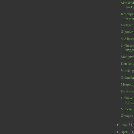
Skärskåd
mörkre
Kronhjor
granen
Förlägen 
Älgmöte 
Vid betes
Gråhaked
mygga
Med plym
Den äckli
Vi två i g
Gråmulen
Morgonlj
De draper
Gråhaked
förbi..
Virrvarr..
Äntligen 
maj
(31)
►
april
(31
►