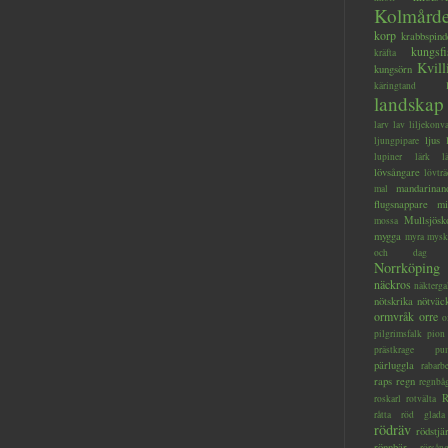
Kolmård
korp
krabbspind
kungsfi
kräfta
Kvill
kungsörn
käringtand
landskap
larv
lav
liljekonva
ljus
ljungpipare
lupiner
lärk
l
lövsångare
lövträ
mandarinan
mal
flugsnappare
mi
Mullsjösk
mossa
mygga
myra
mysk
och dag
Norrköping
näckros
näkterga
nötskrika
nötväc
ormvråk
orre
o
pilgrimsfalk
pion
prästkrage
pu
pärluggla
rabarb
raps
regn
regnbå
R
roskarl
rotvälta
råtta
röd glada
rödräv
rödstjä
rönnbär
rörsån