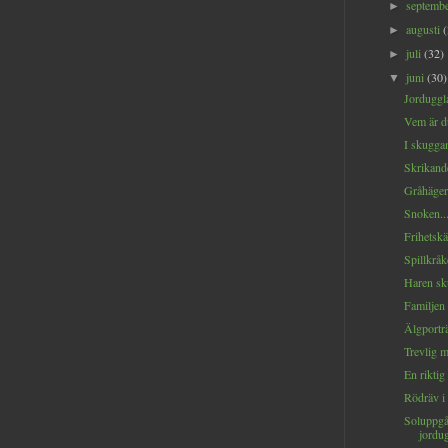
septemb
►
augusti
►
juli
(32)
►
juni
(30)
▼
Jorduggla
Vem är d
I skuggan
Skrikande
Gråhägern
Snoken..
Frihetskä
Spillkråk
Haren sku
Familjen 
Älgporträt
Trevlig 
En riktig 
Rödräv i s
Soluppg
jordug