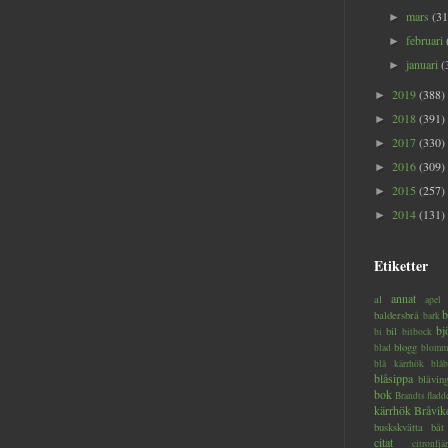
mars
(31
►
februari
►
januari
(
►
2019
(388)
►
2018
(391)
►
2017
(330)
►
2016
(309)
►
2015
(257)
►
2014
(131)
►
Etiketter
annat
al
apel
b
baldersbrå
bark
bj
bil
bi
bitbock
blogg
blad
blomm
blå kärrhök
blåb
blåsippa
blåvin
bok
Brandts flad
kärrhök
Bråvik
buskskvätta
båt
citat
citronfjär