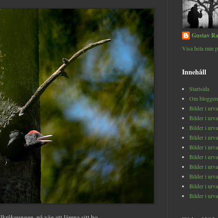
Gustav Ra
Visa hela min p
Innehåll
Startsida
Om bloggen
Bilder i urv
Bilder i urv
Bilder i urv
Bilder i urv
Bilder i urv
Bilder i urv
Bilder i urv
Bilder i urv
Bilder i urv
Bilder i urv
lkråkeungen, på väg att lämna sitt bo.