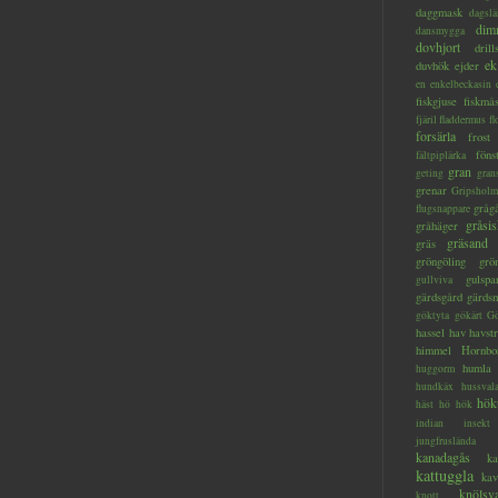
daggmask
dagslä
dim
dansmygga
dovhjort
dril
ek
duvhök
ejder
en
enkelbeckasin
fiskgjuse
fiskmå
fjäril
fladdermus
fl
forsärla
frost
föns
fältpiplärka
gran
geting
gran
grenar
Gripsholm
gråg
flugsnappare
gråsis
gråhäger
gräsand
gräs
gröngöling
grö
gulspa
gullviva
gärdsgård
gärds
göktyta
gökärt
Gö
hassel
hav
havstr
himmel
Hornbo
humla
huggorm
hundkäx
hussval
hök
häst
hö
hök
indian
insekt
jungfruslända
kanadagås
ka
kattuggla
kav
knölsv
knott