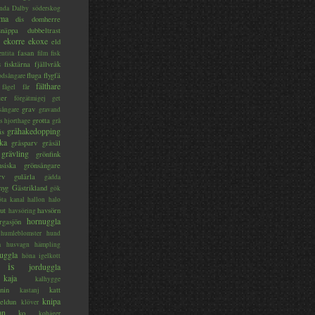
nda
Dalby söderskog
ma
dis
domherre
lsnäppa
dubbeltrast
ekorre
ekoxe
eld
fasan
entita
film
fisk
s
fisktärna
fjällvråk
fluga
flygfä
odsångare
fälthare
fågel
får
ter
förgätmigej
get
grav
sångare
gravand
grotta
s hjorthage
grå
gråhakedopping
ås
ka
gråsparv
gråsäl
grävling
grönfink
nsiska
grönsångare
rv
gulärla
gädda
myg
Gästrikland
gök
ta kanal
hallon
halo
ut
havsörn
havsöring
hornuggla
rgasjön
humleblomster
hund
a
husvagn
hämpling
uggla
höna
igelkott
is
jorduggla
kaja
kalhygge
nin
katt
kastanj
knipa
eldun
klöver
an
ko
kohäger