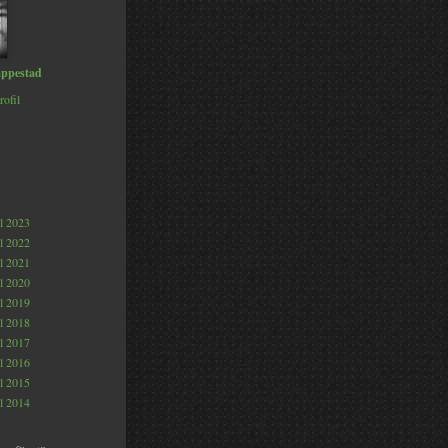
ppestad
rofil
al 2023
al 2022
al 2021
al 2020
al 2019
al 2018
al 2017
al 2016
al 2015
al 2014