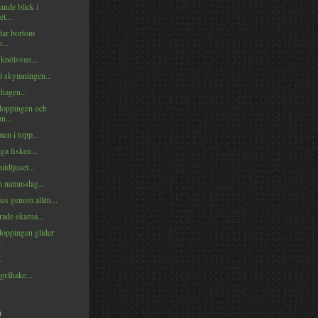
ande blick i
t...
tar bortom
...
knölsvan...
i skymningen...
hagen...
oppingen och
n...
en i topp...
ga fisken...
uldljuset...
 namnsdag...
us genom allén...
ade ekarna...
oppingen glider
.
.
gråhake...
)