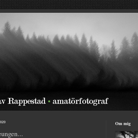
2020
Om mig
eungen...