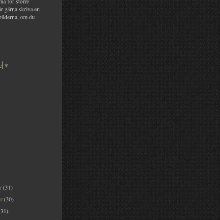
na för större
år gärna skriva en
bilderna, om du
e
▼
er
(31)
er
(30)
(31)