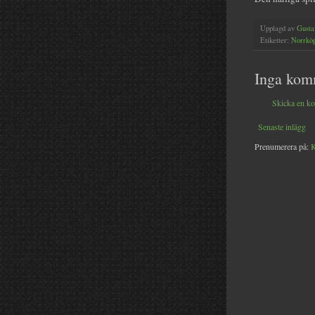
Upplagd av
Gusta
Etiketter:
Norrkö
Inga kom
Skicka en k
Senaste inlägg
Prenumerera på:
K