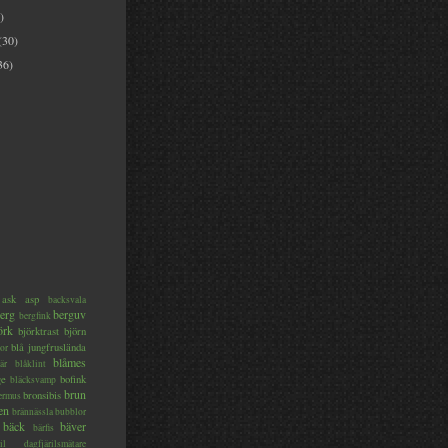
)
(30)
36)
ask
asp
backsvala
erg
berguv
bergfink
örk
björktrast
björn
blå jungfruslända
or
blåmes
är
blåklint
ge
bofink
bläcksvamp
brun
bronsibis
dermus
en
brännässla
bubblor
bäck
bäver
bärfis
il
dagfjärilsmätare