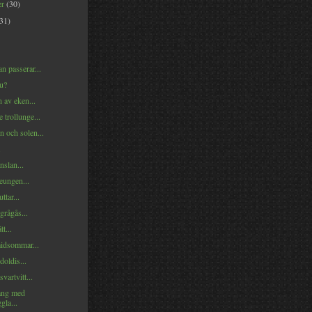
er
(30)
(31)
n passerar...
u?
 av eken...
 trollunge...
 och solen...
.
nslan...
eungen...
ttar...
grågås...
t...
midsommar...
doldis...
vartvitt...
ång med
gla...