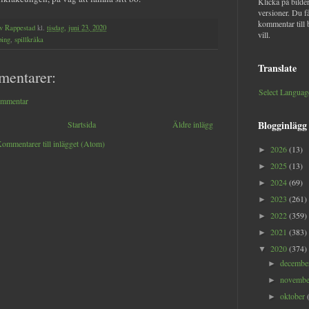
Klicka på bilder
versioner. Du f
kommentar till 
v Rappestad
kl.
tisdag, juni 23, 2020
vill.
ping
,
spillkråka
Translate
mentarer:
Select Languag
ommentar
Blogginlägg
Startsida
Äldre inlägg
ommentarer till inlägget (Atom)
2026
(13)
►
2025
(13)
►
2024
(69)
►
2023
(261)
►
2022
(359)
►
2021
(383)
►
2020
(374)
▼
decemb
►
novemb
►
oktober
►