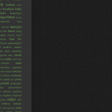
en
koltrast
korn
kronhjort
kråka
el
skare
kungsfågel
ingeslätten
kyrka
ladusvala
lama
lappuggla
lanskap
linnea
lind
ljung
lj
lodjur
lunglav
lupin
lönn
löv
ärkfalk
makaonfjäril
dlöpare
d
maskros
mindre
nk
moln
morkulla
musik
ogarna
mus
måne
bock
mört
natt
natur
nattfjäril
norrsken
nyponros
nötkråka
l
nässelfjäril
ka
ormbunke
Omberg
padda
pilfink
xel
pil
porträtt
praktejder
mpa
pärlemorfjäril
er
rallhäger
rapphöna
ringduva
ringtrast
ge
rådjur
yfors
råka
rödbena
rödhake
rönn
rt
rödvingetrast
rötter
gare
Röttle